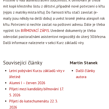
Prosíme o vaši administrativní součinnost. K biřmování je třeba
mít kopii křestního listu z dětství, případně nové potvrzení o křtu
(výpis z matriky místa křtu). Do farnosti křtu stačí zavolat (e-
maily jsou někdy na delší dobu) a uvést kromě jména alespoň rok
křtu. Potvrzení si nechte zaslat na poštovní adresu. Dále je třeba
vyplnit tzv.
BIŘMOVACÍ ZÁPIS
.
Uvedené dokumenty je třeba
odevzdat pastoračnámi asistentovi nejpozději do úterý 30.března.
Další informace naleznete v sekci Kurz základů víry.
Související články
Martin Stanek
Letní pobývání Kurzu základů víry v
Další články
Jiřetíně
autora
Alumni I – červen 2026
Přijetí mezi kandidáty biřmování 17.
5. 2026
Přijetí do katechumenátu 22. 3.
2026