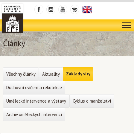
Články
Základy víry
Všechny články
Aktuality
Duchovní cvičení a rekolekce
Umělecké intervence a výstavy
Cyklus o manželství
Archiv uměleckých intervencí