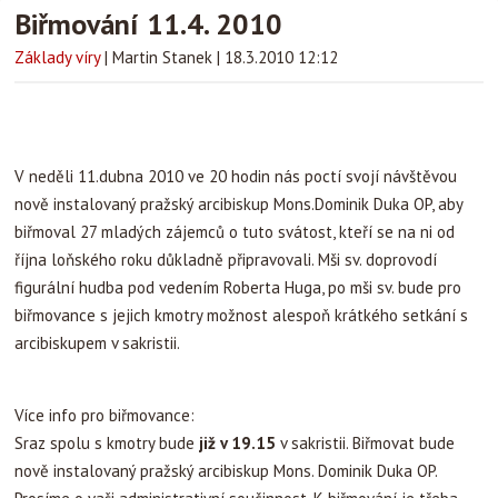
Biřmování 11.4. 2010
Základy víry
|
Martin Stanek
|
18.3.2010 12:12
V neděli 11.dubna 2010 ve 20 hodin nás poctí svojí návštěvou
nově instalovaný pražský arcibiskup Mons.Dominik Duka OP, aby
biřmoval 27 mladých zájemců o tuto svátost, kteří se na ni od
října loňského roku důkladně připravovali. Mši sv. doprovodí
figurální hudba pod vedením Roberta Huga, po mši sv. bude pro
biřmovance s jejich kmotry možnost alespoň krátkého setkání s
arcibiskupem v sakristii.
Více info pro biřmovance:
Sraz spolu s kmotry bude
již v 19.15
v sakristii. Biřmovat bude
nově instalovaný pražský arcibiskup Mons. Dominik Duka OP.