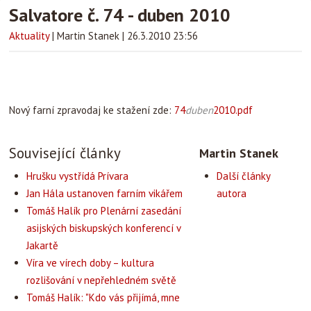
Salvatore č. 74 - duben 2010
Aktuality
|
Martin Stanek
|
26.3.2010 23:56
Nový farní zpravodaj ke stažení zde:
74
duben
2010.pdf
Související články
Martin Stanek
Hrušku vystřídá Prívara
Další články
Jan Hála ustanoven farním vikářem
autora
Tomáš Halík pro Plenární zasedání
asijských biskupských konferencí v
Jakartě
Víra ve vírech doby – kultura
rozlišování v nepřehledném světě
Tomáš Halík: "Kdo vás přijímá, mne