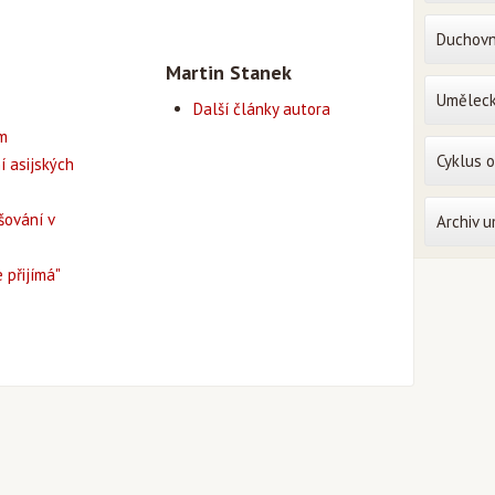
Duchovn
Martin Stanek
Uměleck
Další články autora
em
Cyklus 
í asijských
šování v
Archiv 
 přijímá"