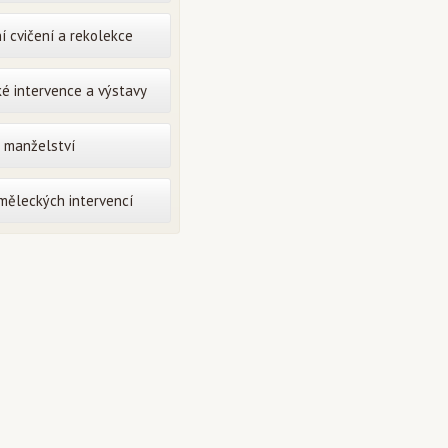
í cvičení a rekolekce
é intervence a výstavy
o manželství
uměleckých intervencí