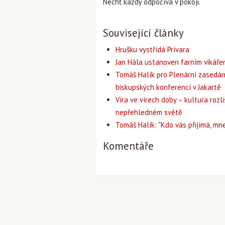
Nechť každý odpočívá v pokoji.
Související články
Hrušku vystřídá Prívara
Jan Hála ustanoven farním vikář
Tomáš Halík pro Plenární zasedán
biskupských konferencí v Jakartě
Víra ve vírech doby – kultura rozli
nepřehledném světě
Tomáš Halík: "Kdo vás přijímá, mne
Komentáře