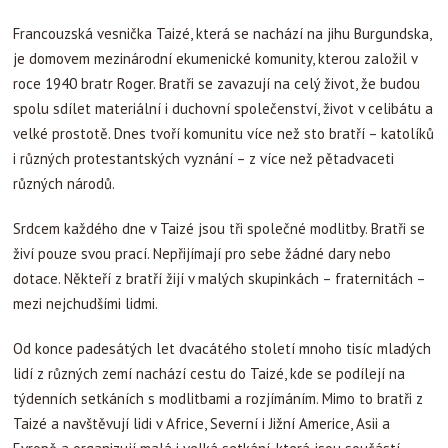
Francouzská vesnička Taizé, která se nachází na jihu Burgundska,
je domovem mezinárodní ekumenické komunity, kterou založil v
roce 1940 bratr Roger. Bratři se zavazují na celý život, že budou
spolu sdílet materiální i duchovní společenství, život v celibátu a
velké prostotě. Dnes tvoří komunitu více než sto bratří – katolíků
i různých protestantských vyznání – z více než pětadvaceti
různých národů.
Srdcem každého dne v Taizé jsou tři společné modlitby. Bratři se
živí pouze svou prací. Nepřijímají pro sebe žádné dary nebo
dotace. Někteří z bratří žijí v malých skupinkách – fraternitách –
mezi nejchudšími lidmi.
Od konce padesátých let dvacátého století mnoho tisíc mladých
lidí z různých zemí nachází cestu do Taizé, kde se podílejí na
týdenních setkáních s modlitbami a rozjímáním. Mimo to bratři z
Taizé a navštěvují lidi v Africe, Severní i Jižní Americe, Asii a