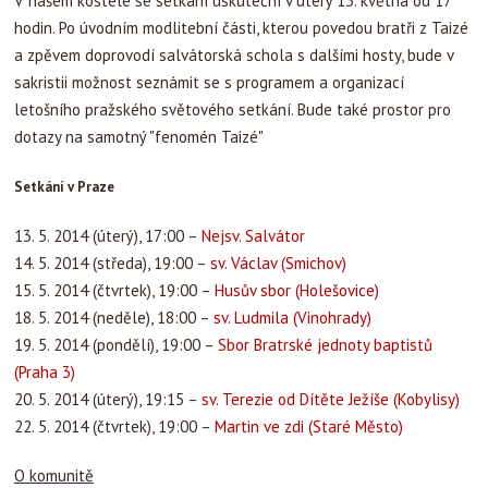
V našem kostele se setkání uskuteční v úterý 13. května od 17
hodin. Po úvodním modlitební části, kterou povedou bratři z Taizé
a zpěvem doprovodí salvátorská schola s dalšími hosty, bude v
sakristii možnost seznámit se s programem a organizací
letošního pražského světového setkání. Bude také prostor pro
dotazy na samotný "fenomén Taizé"
Setkání v Praze
13. 5. 2014 (úterý)
, 17:00 –
Nejsv. Salvátor
14. 5. 2014 (středa)
, 19:00 –
sv. Václav (Smichov)
15. 5. 2014 (čtvrtek)
, 19:00 –
Husův sbor (Holešovice)
18. 5. 2014 (neděle)
, 18:00 –
sv. Ludmila (Vinohrady)
19. 5. 2014 (pondělí)
, 19:00 –
Sbor Bratrské jednoty baptistů
(Praha 3)
20. 5. 2014 (úterý)
, 19:15 –
sv. Terezie od Dítěte Ježíše (Kobylisy)
22. 5. 2014 (čtvrtek)
, 19:00 –
Martin ve zdi (Staré Město)
O komunitě