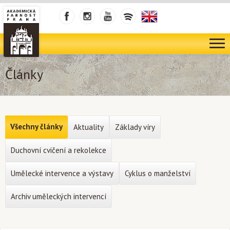
Články
Všechny články
Aktuality
Základy víry
Duchovní cvičení a rekolekce
Umělecké intervence a výstavy
Cyklus o manželství
Archiv uměleckých intervencí