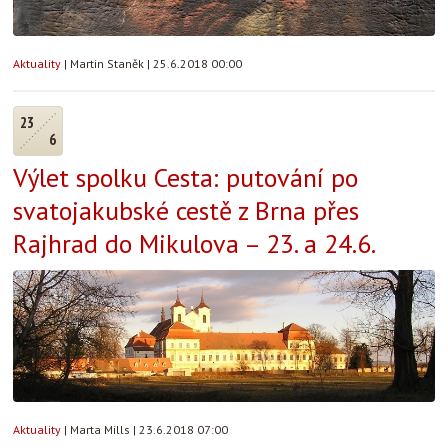
Aktuality
|
Martin Staněk
|
25.6.2018 00:00
23
6
Výlet spolku Cesta: putování po
svatojakubské cestě z Brna přes
Rajhrad do Mikulova – 23. a 24.6.
Aktuality
|
Marta Mills
|
23.6.2018 07:00