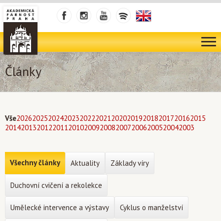
Články
Vše
2026
2025
2024
2023
2022
2021
2020
2019
2018
2017
2016
2015
2014
2013
2012
2011
2010
2009
2008
2007
2006
2005
2004
2003
Všechny články
Aktuality
Základy víry
Duchovní cvičení a rekolekce
Umělecké intervence a výstavy
Cyklus o manželství