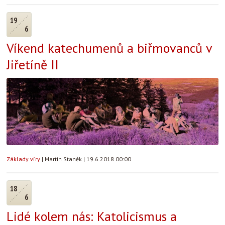
19
6
Víkend katechumenů a biřmovanců v
Jiřetíně II
Základy víry
|
Martin Staněk
|
19.6.2018 00:00
18
6
Lidé kolem nás: Katolicismus a