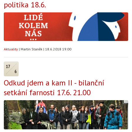
politika 18.6.
Aktuality
|
Martin Staněk
|
18.6.2018 19:00
17
6
Odkud jdem a kam II - bilanční
setkání farnosti 17.6. 21.00