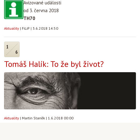
Avizované události
od 3. června 2018
TH70
Aktuality
|
FiLiP
|
3.6.2018 14:50
1
6
Tomáš Halík: To že byl život?
Aktuality
|
Martin Staněk
|
1.6.2018 00:00
31