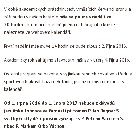
V době akademických prázdnin, tedy v měsících červenci, srpnu a
září budou v našem kostele
mše sv. pouze v neděli ve
20 hodin.
Informaci ohledně jména celebrujícího kněze
naleznete ve webovém kalendáři.
První nedělní mše sv. ve 14 hodin se bude sloužit 2. října 2016.
Akademický rok zahájíme slavnostní mší sv. v úterý 4. října 2016.
Ostatní program se nekoná, s výjimkou ranních chval ve středu a
sportovních aktivit Lazaru Betánie, jejichž rozpis naleznete v
kalendáři.
Od 1. srpna 2016 do 1. února 2017 nebude z důvodů
jezuitské formace ve farnosti přítomen P. Jan Regner SJ,
svatby či křty dětí prosím vyřizujte s P. Petrem Vacíkem SJ
nbeo P. Markem Orko Váchou.