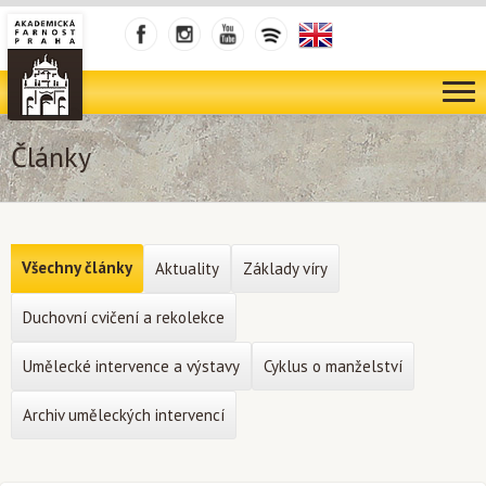
Články
Všechny články
Aktuality
Základy víry
Duchovní cvičení a rekolekce
Umělecké intervence a výstavy
Cyklus o manželství
Archiv uměleckých intervencí