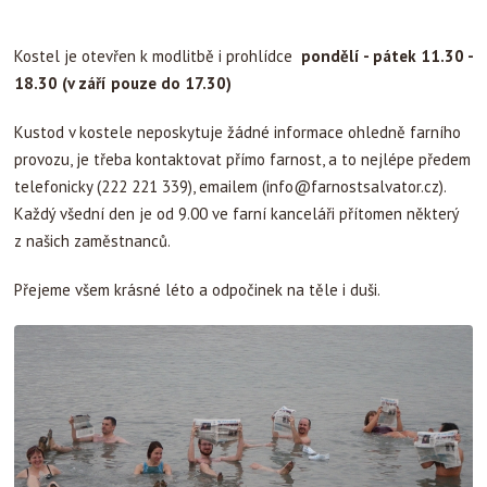
Kostel je otevřen k modlitbě i prohlídce
pondělí - pátek 11.30 -
18.30 (v září pouze do 17.30)
Kustod v kostele neposkytuje žádné informace ohledně farního
provozu, je třeba kontaktovat přímo farnost, a to nejlépe předem
telefonicky (222 221 339), emailem (
info@farnostsalvator.cz
).
Každý všední den je od 9.00 ve farní kanceláři přítomen některý
z našich zaměstnanců.
Přejeme všem krásné léto a odpočinek na těle i duši.