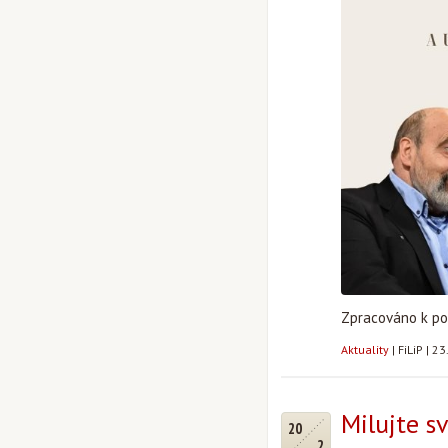
Zpracováno k po
Aktuality
|
FiLiP
|
23
Milujte s
20
2