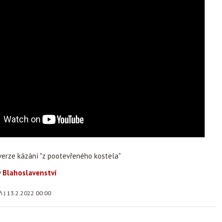
erze kázání "z pootevřeného kostela"
y
Blahoslavenství
áň
|
13.2.2022 00:00