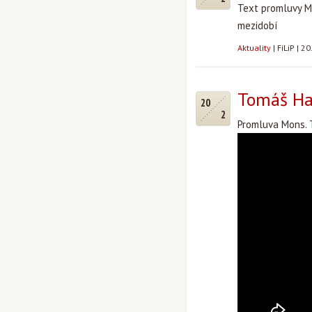
Text promluvy Mo
mezidobí
Aktuality
|
FiLiP
|
20
Tomáš Hal
20
2
Promluva Mons. T