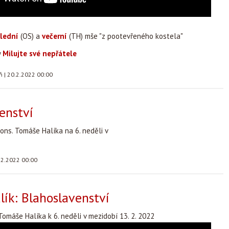
lední
(OS) a
večerní
(TH) mše "z pootevřeného kostela"
y
Milujte své nepřátele
áň
|
20.2.2022 00:00
enství
ns. Tomáše Halíka na 6. neděli v
.2.2022 00:00
ík: Blahoslavenství
omáše Halíka k 6. neděli v mezidobí 13. 2. 2022