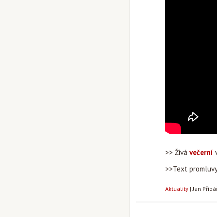
>> Živá
večerní
v
>>Text promluv
Aktuality
|
Jan Přib