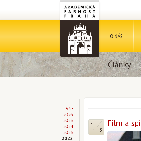
O NÁS
Články
Vše
2026
2025
Film a sp
1
2024
3
2023
2022