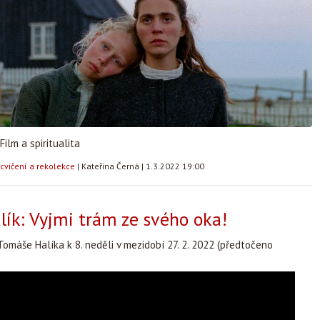
Film a spiritualita
cvičení a rekolekce
|
Kateřina Černá
|
1.3.2022 19:00
ík: Vyjmi trám ze svého oka!
omáše Halíka k 8. neděli v mezidobí 27. 2. 2022 (předtočeno