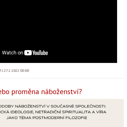
áň
|
27.2.2022 00:00
nebo proměna náboženství?