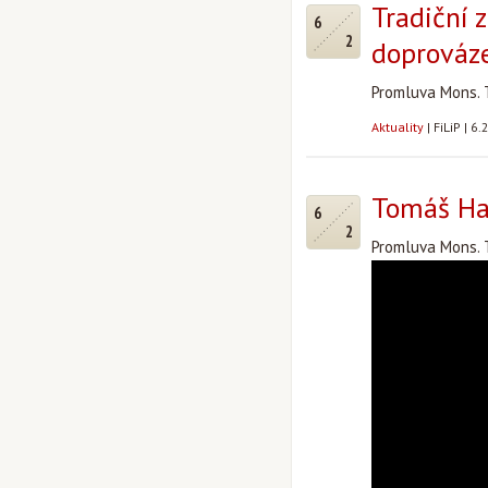
Tradiční 
6
2
doprováz
Promluva Mons. 
Aktuality
|
FiLiP
|
6.
Tomáš Hal
6
2
Promluva Mons. T