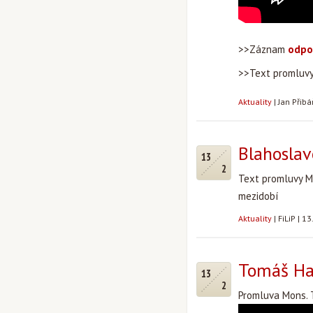
>>Záznam
odpo
>>Text promluv
Aktuality
|
Jan Přib
Blahoslav
13
2
Text promluvy Mo
mezidobí
Aktuality
|
FiLiP
|
13
Tomáš Hal
13
2
Promluva Mons. T