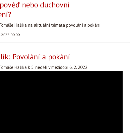
zpověď nebo duchovní
ení?
Tomáše Halíka na aktuální témata povolání a pokání
2.2022 00:00
ík: Povolání a pokání
omáše Halíka k 5. neděli v mezidobí 6. 2. 2022