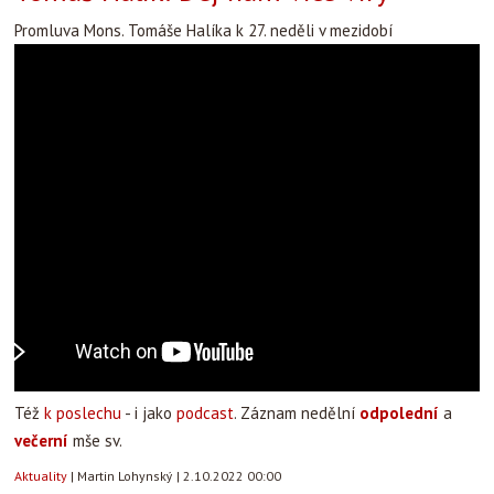
Promluva Mons. Tomáše Halíka k 27. neděli v mezidobí
Též
k poslechu
- i jako
podcast
. Záznam nedělní
odpolední
a
večerní
mše sv.
Aktuality
|
Martin Lohynský
|
2.10.2022 00:00