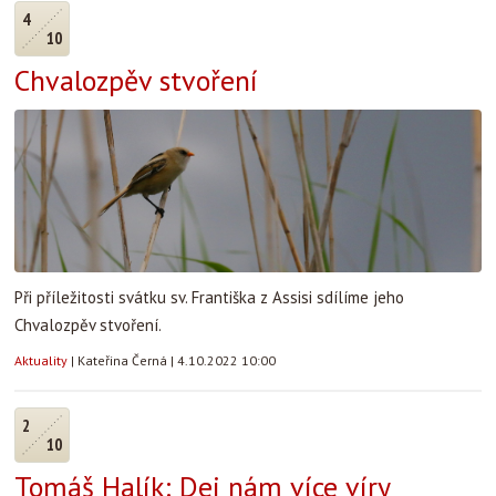
4
10
Chvalozpěv stvoření
Při příležitosti svátku sv. Františka z Assisi sdílíme jeho
Chvalozpěv stvoření.
Aktuality
|
Kateřina Černá
|
4.10.2022 10:00
2
10
Tomáš Halík: Dej nám více víry