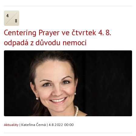
4
8
Centering Prayer ve čtvrtek 4. 8.
odpadá z důvodu nemoci
Aktuality
|
Kateřina Černá
|
4.8.2022 00:00