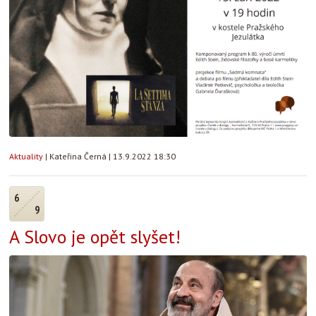
Aktuality
|
Kateřina Černá
|
13.9.2022 18:30
6
9
A Slovo je opět slyšet!