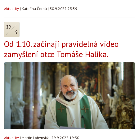
Aktuality
|
Kateřina Černá
|
30.9.2022 23:59
29
9
Od 1.10. začínají pravidelná video
zamyšlení otce Tomáše Halíka.
Aktuality
|
Martin Lohynský
|
29.9.2022 19:30