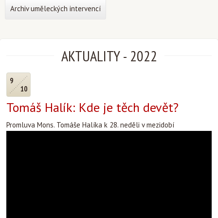
Archiv uměleckých intervencí
AKTUALITY
-
2022
9
10
Tomáš Halík: Kde je těch devět?
Promluva Mons. Tomáše Halíka k 28. neděli v mezidobí