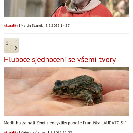
Aktuality
|
Martin Staněk
|
6.9.2022 14:37
1
9
Hluboce sjednoceni se všemi tvory
Modlitba za naši Zemi z encykliky papeže Františka LAUDATO SIʾ
Aktuality
|
Kateřina Černá
|
1.9.2022 12:00