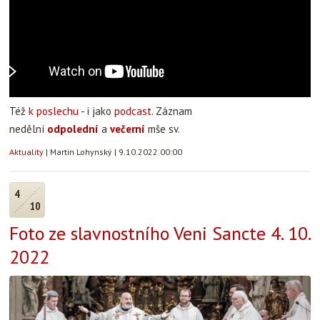
Též
k poslechu
- i jako
podcast
. Záznam
nedělní
odpolední
a
večerní
mše sv.
Aktuality
|
Martin Lohynský
|
9.10.2022 00:00
4
10
Foto ze slavnostního Veni Sancte 4. 10.
2022