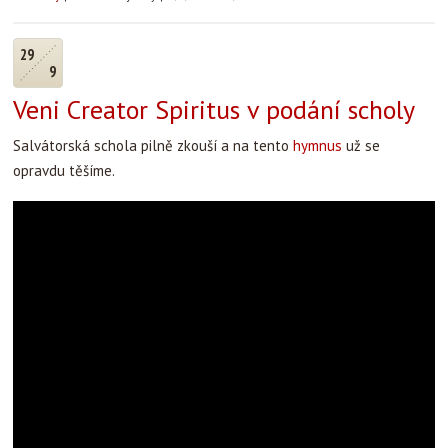
29
9
Veni Creator Spiritus v podání scholy
Salvátorská schola pilně zkouší a na tento
hymnus
už se
opravdu těšíme.