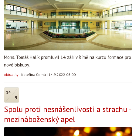
Mons. Tomáš Halík promluvil 14. září v Římě na kurzu formace pro
nové biskupy.
Aktuality
|
Kateřina Černá
|
14.9.2022 06:00
14
9
Spolu proti nesnášenlivosti a strachu -
mezináboženský apel