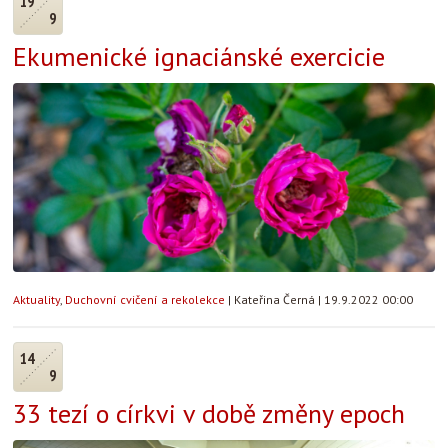
19
9
Ekumenické ignaciánské exercicie
Aktuality
,
Duchovní cvičení a rekolekce
|
Kateřina Černá
|
19.9.2022 00:00
14
9
33 tezí o církvi v době změny epoch