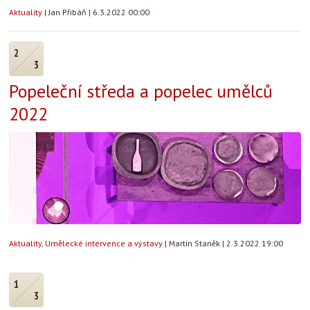
Aktuality
|
Jan Přibáň
|
6.3.2022 00:00
2
3
Popeleční středa a popelec umělců
2022
Aktuality
,
Umělecké intervence a výstavy
|
Martin Staněk
|
2.3.2022 19:00
1
3