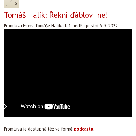
3
Tomáš Halík: Řekni ďáblovi ne!
Promluva Mons. Tomáše Halíka k 1. neděli postní 6. 3. 2022
Promluva je dostupná též ve formě
podcastu
.