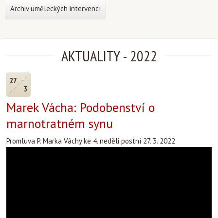
Archiv uměleckých intervencí
AKTUALITY
-
2022
27
3
Marek Vácha: Podobenství o
marnotratném synu
Promluva P. Marka Váchy ke 4. neděli postní 27. 3. 2022