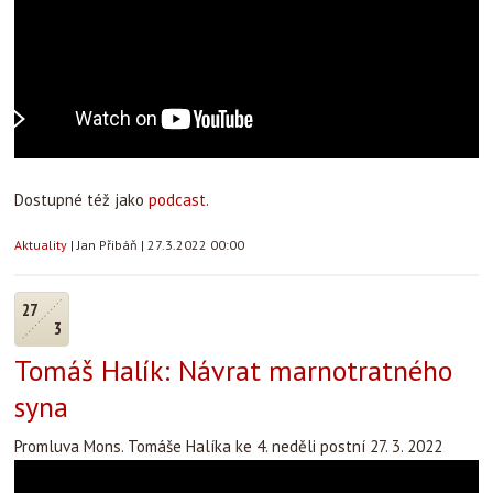
Dostupné též jako
podcast
.
Aktuality
|
Jan Přibáň
|
27.3.2022 00:00
27
3
Tomáš Halík: Návrat marnotratného
syna
Promluva Mons. Tomáše Halíka ke 4. neděli postní 27. 3. 2022