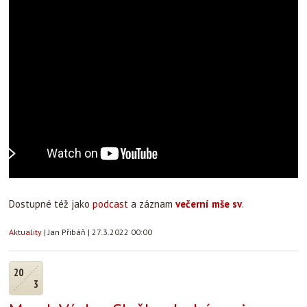
Dostupné též jako
podcast
a záznam
večerní mše sv
.
Aktuality
|
Jan Přibáň
|
27.3.2022 00:00
20
3