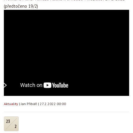
(předtočeno 19/2)
Aktuality
|
Jan Přibáň
|
27.2.2022 00:00
23
2