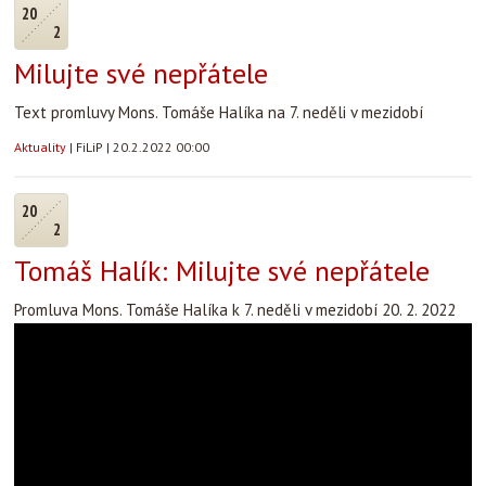
20
2
Milujte své nepřátele
Text promluvy Mons. Tomáše Halíka na 7. neděli v mezidobí
Aktuality
|
FiLiP
|
20.2.2022 00:00
20
2
Tomáš Halík: Milujte své nepřátele
Promluva Mons. Tomáše Halíka k 7. neděli v mezidobí 20. 2. 2022