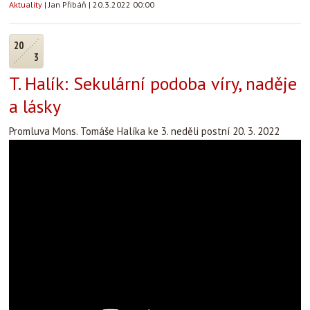
Aktuality
|
Jan Přibáň
|
20.3.2022 00:00
20
3
T. Halík: Sekulární podoba víry, naděje
a lásky
Promluva Mons. Tomáše Halíka ke 3. neděli postní 20. 3. 2022