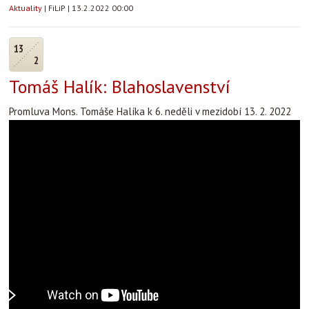
Aktuality
|
FiLiP
|
13.2.2022 00:00
13
2
Tomáš Halík: Blahoslavenství
Promluva Mons. Tomáše Halíka k 6. neděli v mezidobí 13. 2. 2022