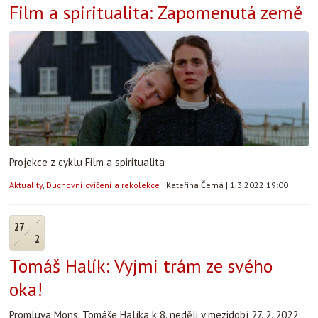
Film a spiritualita: Zapomenutá země
Projekce z cyklu Film a spiritualita
Aktuality
,
Duchovní cvičení a rekolekce
|
Kateřina Černá
|
1.3.2022 19:00
27
2
Tomáš Halík: Vyjmi trám ze svého
oka!
Promluva Mons. Tomáše Halíka k 8. neděli v mezidobí 27. 2. 2022