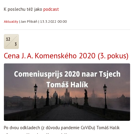
K poslechu též jako
podcast
Aktuality
|
Jan Přibáň
|
13.3.2022 00:00
12
3
Cena J. A. Komenského 2020 (3. pokus)
Po dvou odkladech (z důvodu pandemie CoViDu) Tomáš Halík