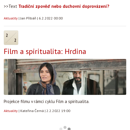
>>Text
Tradiční zpověď nebo duchovní doprovázení?
Aktuality
|
Jan Přibáň
|
6.2.2022 00:00
2
2
Film a spiritualita: Hrdina
Projekce filmu v rámci cyklu Film a spiritualita.
Aktuality
|
Kateřina Černá
|
2.2.2022 19:00