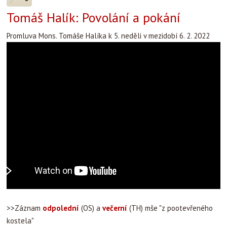
Tomáš Halík: Povolání a pokání
Promluva Mons. Tomáše Halíka k 5. neděli v mezidobí 6. 2. 2022
>>Záznam
odpolední
(OS) a
večerní
(TH) mše "z pootevřeného
kostela"