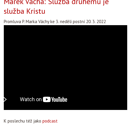
Marek Vácha: Služba druhému je
služba Kristu
Promluva P. Marka Váchy ke 3. neděli postní 20. 3. 2022
K poslechu též jako
podcast