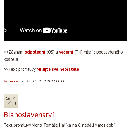
>>Záznam
odpolední
(OS) a
večerní
(TH) mše "z pootevřeného
kostela"
>>Text promluvy
Milujte své nepřátele
Aktuality
|
Jan Přibáň
|
20.2.2022 00:00
13
2
Blahoslavenství
Text promluvy Mons. Tomáše Halíka na 6. neděli v mezidobí