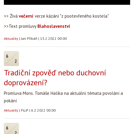
>> Živá
večerní
verze kázání "z pootevřeného kostela"
>>Text promluvy
Blahoslavenství
Aktuality
|
Jan Přibáň
|
13.2.2022 00:00
6
2
Tradiční zpověď nebo duchovní
doprovázení?
Promluva Mons. Tomáše Halíka na aktuální témata povolání a
pokání
Aktuality
|
FiLiP
|
6.2.2022 00:00
6
2