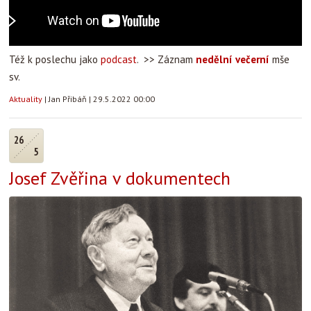
Též k poslechu jako
podcast
. >> Záznam
nedělní večerní
mše
sv.
Aktuality
|
Jan Přibáň
|
29.5.2022 00:00
26
5
Josef Zvěřina v dokumentech