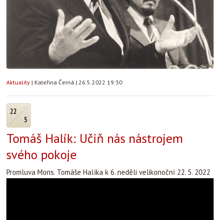
Aktuality
|
Kateřina Černá
|
26.5.2022 19:30
22
5
Tomáš Halík: Učiň nás nástrojem
svého pokoje
Promluva Mons. Tomáše Halíka k 6. neděli velikonoční 22. 5. 2022