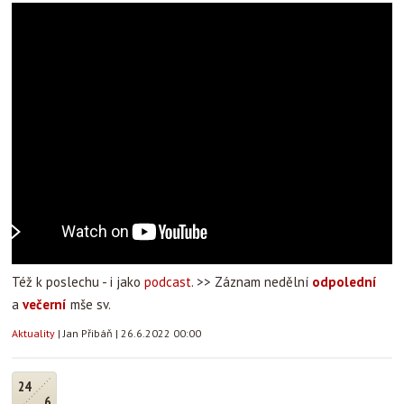
Též k poslechu - i jako
podcast
. >> Záznam nedělní
odpolední
a
večerní
mše sv.
Aktuality
|
Jan Přibáň
|
26.6.2022 00:00
24
6