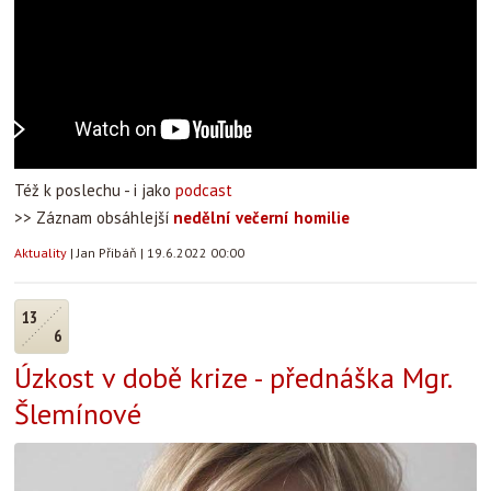
Též k poslechu - i jako
podcast
>> Záznam obsáhlejší
nedělní večerní homilie
Aktuality
|
Jan Přibáň
|
19.6.2022 00:00
13
6
Úzkost v době krize - přednáška Mgr.
Šlemínové