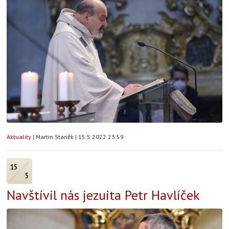
Aktuality
|
Martin Staněk
|
15.5.2022 23:59
15
5
Navštívil nás jezuita Petr Havlíček