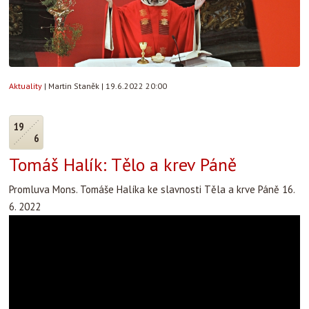
Aktuality
|
Martin Staněk
|
19.6.2022 20:00
19
6
Tomáš Halík: Tělo a krev Páně
Promluva Mons. Tomáše Halíka ke slavnosti Těla a krve Páně 16.
6. 2022