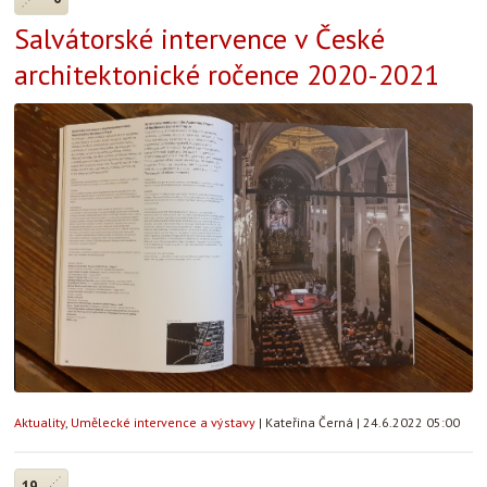
Salvátorské intervence v České
architektonické ročence 2020-2021
Aktuality
,
Umělecké intervence a výstavy
|
Kateřina Černá
|
24.6.2022 05:00
19