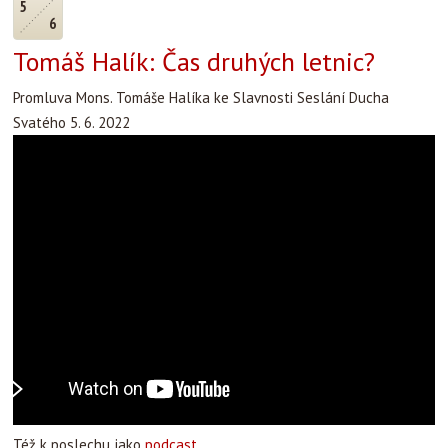
5
6
Tomáš Halík: Čas druhých letnic?
Promluva Mons. Tomáše Halíka ke Slavnosti Seslání Ducha
Svatého 5. 6. 2022
Též k poslechu jako
podcast