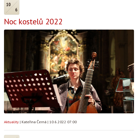
10
6
Noc kostelů 2022
Aktuality
|
Kateřina Černá
|
10.6.2022 07:00