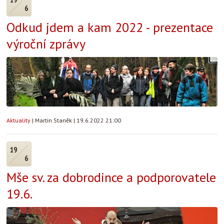
6
Odkud jdem a kam 2022 - prezentace
výroční zprávy
Aktuality
|
Martin Staněk
|
19.6.2022 21:00
19
6
Mše sv. za dobrodince a podporovatele
19.6.