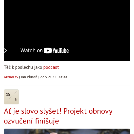
Též k poslechu jako
podcast
Aktuality
|
Jan Přibáň
|
22.5.2022 00:00
15
5
Ať je slovo slyšet! Projekt obnovy
ozvučení finišuje