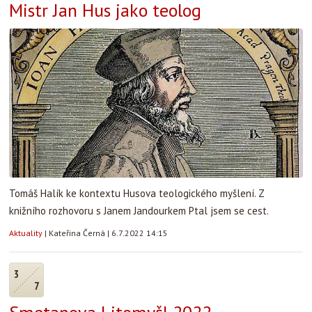
Mistr Jan Hus jako teolog
Tomáš Halík ke kontextu Husova teologického myšlení. Z
knižního rozhovoru s Janem Jandourkem Ptal jsem se cest.
Aktuality
|
Kateřina Černá
|
6.7.2022 14:15
3
7