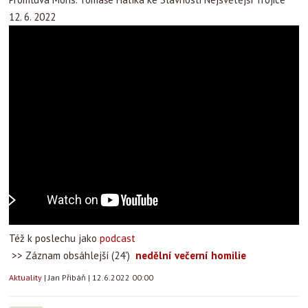
12. 6. 2022
Též k poslechu jako
podcast
>> Záznam obsáhlejší (24')
nedělní večerní homilie
Aktuality
|
Jan Přibáň
|
12.6.2022 00:00