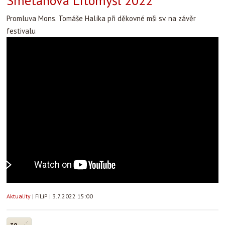
Smetanova Litomyšl 2022
Promluva Mons. Tomáše Halíka při děkovné mši sv. na závěr
festivalu
Aktuality
|
FiLiP
|
3.7.2022 15:00