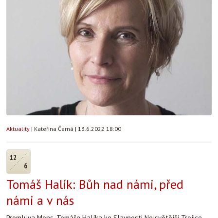
Aktuality
|
Kateřina Černá
|
13.6.2022 18:00
12
6
Tomáš Halík: Bůh nad námi, před
námi a v nás
Promluva Mons. Tomáše Halíka ke Slavnosti Nejsvětější Trojice