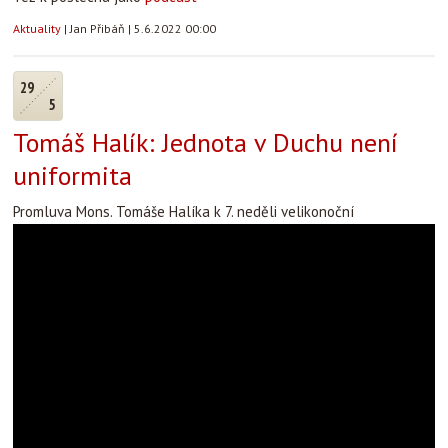
Aktuality
|
Jan Přibáň
|
5.6.2022 00:00
29
5
Tomáš Halík: Jednota v Duchu není
uniformita
Promluva Mons. Tomáše Halíka k 7. neděli velikonoční