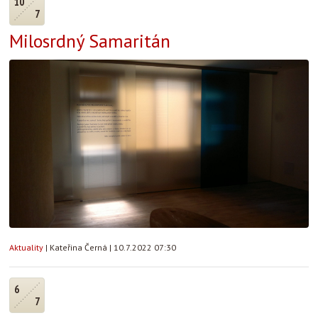
10
7
Milosrdný Samaritán
Aktuality
|
Kateřina Černá
|
10.7.2022 07:30
6
7