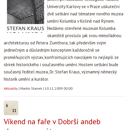
Univerzity Karlovy se v Praze uskuteční
dvě setkání nad tématem nového muzea
umění Kolumba v Kolíně nad Rýnem.
Nedávno otevřené muzeum Kolumba
okamžitě proslulo jak svou mimořádnou
architekturou od Petera Zumthora, tak především svým
jedinečným a důsledným konceptem každoročně se
proměňujících výstav, konfrontujících navzájem to nejlepší ze
sbírek historického i současného umění. Hostem setkání bude
současný ředitel muzea, Dr. Stefan Kraus, významný německý
historik umění a kurátor.
Aktuality
|
Martin Stanek
|
10.11.2009 00:00
6
11
Víkend na faře v Dobrši andeb