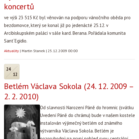
koncertů
ve výši 23 515 Kč byl věnován na podporu vánočního oběda pro
bezdomovce, který se konal již po jedenácté 25.12. v
Arcibiskupském paláci v sále kard. Berana. Pořádala komunita
Sant´Egidio.
Aktuality
|
Martin Stanek
|
25.12.2009 00:00
24
12
Betlém Václava Sokola (24. 12. 2009 –
2. 2. 2010)
Od slavnosti Narození Páně do hromnic (svátku
Uvedení Páně do chrámu) bude v našem kostele
instalován výjimečný betlém od známého
výtvarníka Václava Sokola. Betlém je
pozoruhodný na první pohled svou centrální