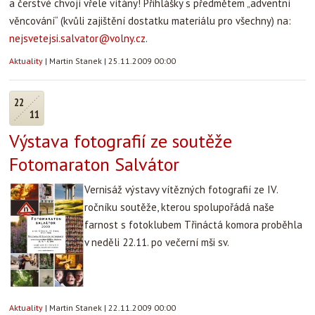
a čerstvé chvojí vřele vítány! Přihlášky s předmětem „adventní
věncování“ (kvůli zajištění dostatku materiálu pro všechny) na:
nejsvetejsi.salvator@volny.cz
.
Aktuality
|
Martin Stanek
|
25.11.2009 00:00
22
11
Výstava fotografií ze soutěže
Fotomaraton Salvátor
Vernisáž výstavy vítězných fotografií ze IV.
ročníku soutěže, kterou spolupořádá naše
farnost s fotoklubem Třináctá komora proběhla
v neděli 22.11. po večerní mši sv.
Aktuality
|
Martin Stanek
|
22.11.2009 00:00