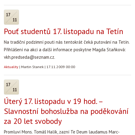
17
11
Pouť studentů 17. listopadu na Tetín
Na tradiční podzimní pouti nás tentokrát čeká putování na Tetín.
Přihlášení na akci a další informace poskytne Magda Staňková:
vkh.predseda@seznam.cz.
Aktuality
|
Martin Stanek
|
17.11.2009 00:00
17
11
Úterý 17. listopadu v 19 hod. –
Slavnostní bohoslužba na poděkování
za 20 let svobody
Promluví Mons. Tomáš Halík, zazní Te Deum laudamus Marc-