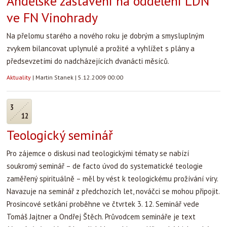
Andělské zastavení na oddělení LDN
ve FN Vinohrady
Na přelomu starého a nového roku je dobrým a smysluplným
zvykem bilancovat uplynulé a prožité a vyhlížet s plány a
předsevzetími do nadcházejících dvanácti měsíců.
Aktuality
|
Martin Stanek
|
5.12.2009 00:00
3
12
Teologický seminář
Pro zájemce o diskusi nad teologickými tématy se nabízí
soukromý seminář – de facto úvod do systematické teologie
zaměřený spirituálně – měl by vést k teologickému prožívání víry.
Navazuje na seminář z předchozích let, nováčci se mohou připojit.
Prosincové setkání proběhne ve čtvrtek 3. 12. Seminář vede
Tomáš Jajtner a Ondřej Štěch. Průvodcem semináře je text