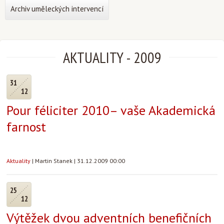
Archiv uměleckých intervencí
AKTUALITY
-
2009
31
12
Pour féliciter 2010– vaše Akademická
farnost
Aktuality
|
Martin Stanek
|
31.12.2009 00:00
25
12
Výtěžek dvou adventních benefičních