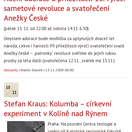
sametové revoluce a svatořečení
Anežky České
(pátek 13. 11. od 22.00 až sobota 14.11. 6.30)
Úmyslem adorace bude modlitba za uplynulých dvacet let
národa, církve i farnosti. Při příležitosti výročí svatořečení svaté
Anežky české – „patronky“ revoluce svěříme do jejích rukou
prosby za léta další (svatořečena 12.11., svátek má 13.11.).
Aktuality
|
Martin Stanek
|
13.11.2009 00:00
10
11
Stefan Kraus: Kolumba – církevní
experiment v Kolíně nad Rýnem
Praha: Na pozvání Centra teologie a
umění při Katolické teologické fakultě