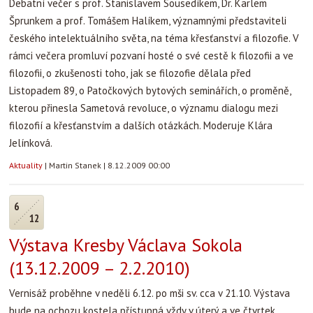
Debatní večer s prof. Stanislavem Sousedíkem, Dr. Karlem
Šprunkem a prof. Tomášem Halíkem, významnými představiteli
českého intelektuálního světa, na téma křesťanství a filozofie. V
rámci večera promluví pozvaní hosté o své cestě k filozofii a ve
filozofii, o zkušenosti toho, jak se filozofie dělala před
Listopadem 89, o Patočkových bytových seminářích, o proměně,
kterou přinesla Sametová revoluce, o významu dialogu mezi
filozofií a křesťanstvím a dalších otázkách. Moderuje Klára
Jelínková.
Aktuality
|
Martin Stanek
|
8.12.2009 00:00
6
12
Výstava Kresby Václava Sokola
(13.12.2009 – 2.2.2010)
Vernisáž proběhne v neděli 6.12. po mši sv. cca v 21.10. Výstava
bude na ochozu kostela přístupná vždy v úterý a ve čtvrtek