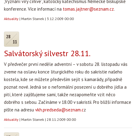
„Vyznání víry církve“, katolický katechismus Německé biskupské
konference. Více informací na
tomas.jajtner@seznam.cz
.
Aktuality
|
Martin Stanek
|
3.12.2009 00:00
28
11
Salvátorský silvestr 28.11.
V předvečer první neděle adventní – v sobotu 28. listopadu vás
zveme na oslavu konce liturgického roku do sakristie našeho
kostela, kde se můžete především sejít s kamarády, případně
poznat nové. Jedná se o neformální posezení u dobrého jídla a
pití, které zajišťujeme sami, takže nezapomeňte vzít něco
dobrého s sebou. Začínáme v 18.00 v sakristii. Pro bližší informace
pište na adresu
vkh.predseda@seznam.c
z
Aktuality
|
Martin Stanek
|
28.11.2009 00:00