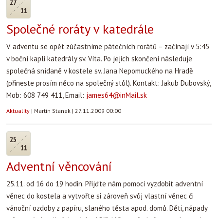
27
11
Společné roráty v katedrále
V adventu se opět zúčastníme pátečních rorátů – začínají v 5:45
v boční kapli katedrály sv. Víta. Po jejich skončení následuje
společná snídaně v kostele sv. Jana Nepomuckého na Hradě
(přineste prosím něco na společný stůl). Kontakt: Jakub Dubovský,
Mob: 608 749 411, Email:
james64@inMail.sk
Aktuality
|
Martin Stanek
|
27.11.2009 00:00
25
11
Adventní věncování
25.11. od 16 do 19 hodin. Přijďte nám pomoci vyzdobit adventní
věnec do kostela a vytvořte si zároveň svůj vlastní věnec či
vánoční ozdoby z papíru, slaného těsta apod. domů. Děti, nápady