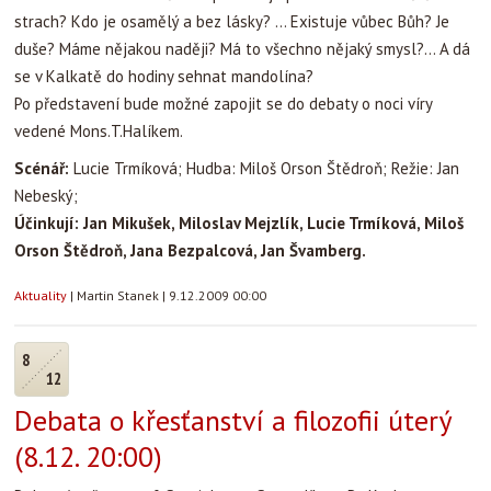
strach? Kdo je osamělý a bez lásky? … Existuje vůbec Bůh? Je
duše? Máme nějakou naději? Má to všechno nějaký smysl?… A dá
se v Kalkatě do hodiny sehnat mandolína?
Po představení bude možné zapojit se do debaty o noci víry
vedené Mons.T.Halíkem.
Scénář:
Lucie Trmíková; Hudba: Miloš Orson Štědroň; Režie: Jan
Nebeský;
Účinkují: Jan Mikušek, Miloslav Mejzlík, Lucie Trmíková, Miloš
Orson Štědroň, Jana Bezpalcová, Jan Švamberg.
Aktuality
|
Martin Stanek
|
9.12.2009 00:00
8
12
Debata o křesťanství a filozofii úterý
(8.12. 20:00)