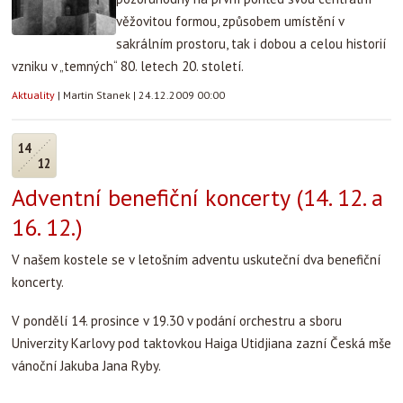
věžovitou formou, způsobem umístění v
sakrálním prostoru, tak i dobou a celou historií
vzniku v „temných“ 80. letech 20. století.
Aktuality
|
Martin Stanek
|
24.12.2009 00:00
14
12
Adventní benefiční koncerty (14. 12. a
16. 12.)
V našem kostele se v letošním adventu uskuteční dva benefiční
koncerty.
V pondělí 14. prosince v 19.30 v podání orchestru a sboru
Univerzity Karlovy pod taktovkou Haiga Utidjiana zazní Česká mše
vánoční Jakuba Jana Ryby.