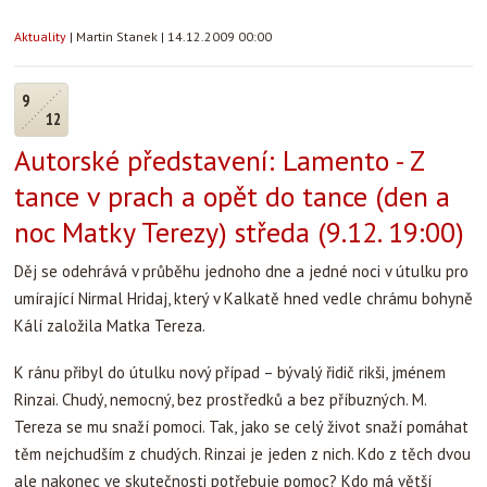
Aktuality
|
Martin Stanek
|
14.12.2009 00:00
9
12
Autorské představení: Lamento - Z
tance v prach a opět do tance (den a
noc Matky Terezy) středa (9.12. 19:00)
Děj se odehrává v průběhu jednoho dne a jedné noci v útulku pro
umírající Nirmal Hridaj, který v Kalkatě hned vedle chrámu bohyně
Kálí založila Matka Tereza.
K ránu přibyl do útulku nový případ – bývalý řidič rikši, jménem
Rinzai. Chudý, nemocný, bez prostředků a bez příbuzných. M.
Tereza se mu snaží pomoci. Tak, jako se celý život snaží pomáhat
těm nejchudším z chudých. Rinzai je jeden z nich. Kdo z těch dvou
ale nakonec ve skutečnosti potřebuje pomoc? Kdo má větší