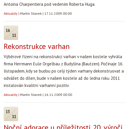
Antoina Charpentiera pod vedením Roberta Huga.
Aktuality
|
Martin Stanek
|
17.11.2009 00:00
16
11
Rekonstrukce varhan
Výběrové řízení na rekonstrukci varhan v našem kostele vyhrála
firma Herrmann Eule Orgelbau z Budyšína (Bautzen). Počínaje 16.
listopadem, kdy se budou po celý týden varhany dekonstruovat a
odvážet do dílen, bude v našem kostele až do ledna roku 2011
instalován kvalitní varhanní pozitiv.
Aktuality
|
Martin Stanek
|
16.11.2009 00:00
13
11
Noční adorace u příležitosti 20. výroči