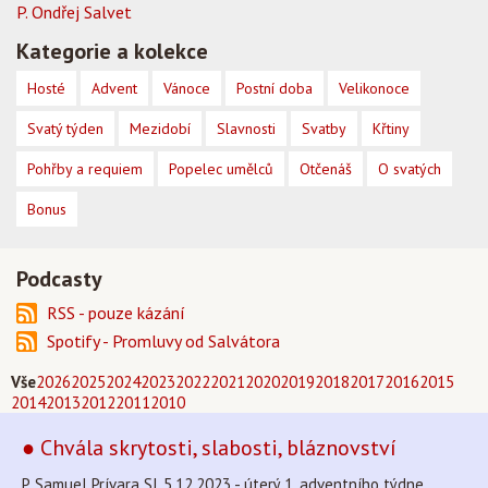
P. Ondřej Salvet
Kategorie a kolekce
Hosté
Advent
Vánoce
Postní doba
Velikonoce
Svatý týden
Mezidobí
Slavnosti
Svatby
Křtiny
Pohřby a requiem
Popelec umělců
Otčenáš
O svatých
Bonus
Podcasty
RSS - pouze kázání
Spotify - Promluvy od Salvátora
Vše
2026
2025
2024
2023
2022
2021
2020
2019
2018
2017
2016
2015
2014
2013
2012
2011
2010
● Chvála skrytosti, slabosti, bláznovství
P. Samuel Prívara SJ, 5.12.2023 - úterý 1. adventního týdne