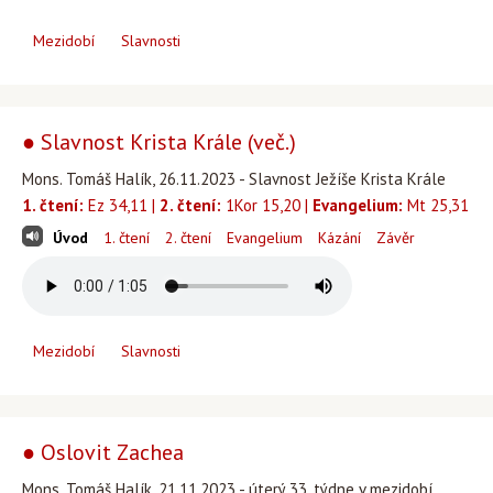
Mezidobí
Slavnosti
● Slavnost Krista Krále (več.)
Mons. Tomáš Halík, 26.11.2023 - Slavnost Ježíše Krista Krále
1. čtení:
Ez 34,11 |
2. čtení:
1Kor 15,20 |
Evangelium:
Mt 25,31
Úvod
1. čtení
2. čtení
Evangelium
Kázání
Závěr
Mezidobí
Slavnosti
● Oslovit Zachea
Mons. Tomáš Halík, 21.11.2023 - úterý 33. týdne v mezidobí