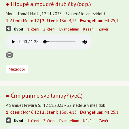
● Hloupé a moudré družičky (odp.)
Mons. Tomáš Halík, 12.11.2023 - 32. neděle v mezidobí
1. čtení:
Mdr 6,12 |
2. čtení:
1Sol 4,13 |
Evangelium:
Mt 25,1
Úvod
1. čtení
2. čtení
Evangelium
Kázání
Závěr
Mezidobí
● Čím plníme své lampy? (več.)
P. Samuel Prívara SJ, 12.11.2023 - 32. neděle v mezidobí
1. čtení:
Mdr 6,12 |
2. čtení:
1Sol 4,13 |
Evangelium:
Mt 25,1
Úvod
1. čtení
2. čtení
Evangelium
Kázání
Závěr