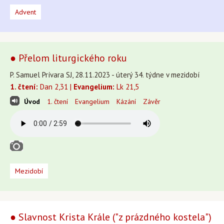
Advent
● Přelom liturgického roku
P. Samuel Prívara SJ, 28.11.2023 - úterý 34. týdne v mezidobí
1. čtení:
Dan 2,31 |
Evangelium:
Lk 21,5
Úvod
1. čtení
Evangelium
Kázání
Závěr
Mezidobí
● Slavnost Krista Krále ("z prázdného kostela")