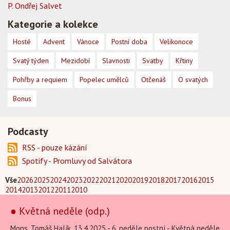
P. Ondřej Salvet
Kategorie a kolekce
Hosté
Advent
Vánoce
Postní doba
Velikonoce
Svatý týden
Mezidobí
Slavnosti
Svatby
Křtiny
Pohřby a requiem
Popelec umělců
Otčenáš
O svatých
Bonus
Podcasty
RSS - pouze kázání
Spotify - Promluvy od Salvátora
Vše
2026
2025
2024
2023
2022
2021
2020
2019
2018
2017
2016
2015
2014
2013
2012
2011
2010
● Květná neděle (odp.)
Mons. Tomáš Halík, 13.4.2025 - 6. neděle postní - Květná neděle