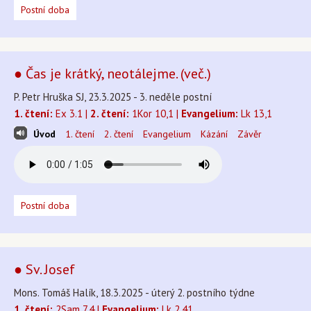
Postní doba
● Čas je krátký, neotálejme. (več.)
P. Petr Hruška SJ, 23.3.2025 - 3. neděle postní
1. čtení:
Ex 3.1 |
2. čtení:
1Kor 10,1 |
Evangelium:
Lk 13,1
Úvod
1. čtení
2. čtení
Evangelium
Kázání
Závěr
Postní doba
● Sv. Josef
Mons. Tomáš Halík, 18.3.2025 - úterý 2. postního týdne
1. čtení:
2Sam 7,4 |
Evangelium:
Lk 2,41