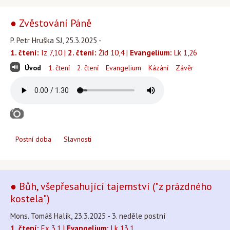
● Zvěstování Páně
P. Petr Hruška SJ, 25.3.2025 -
1. čtení:
Iz 7,10 |
2. čtení:
Žid 10,4 |
Evangelium:
Lk 1,26
Úvod
1. čtení
2. čtení
Evangelium
Kázání
Závěr
Postní doba
Slavnosti
● Bůh, všepřesahující tajemství ("z prázdného
kostela")
Mons. Tomáš Halík, 23.3.2025 - 3. neděle postní
1. čtení:
Ex 3,1 |
Evangelium:
Lk 13,1