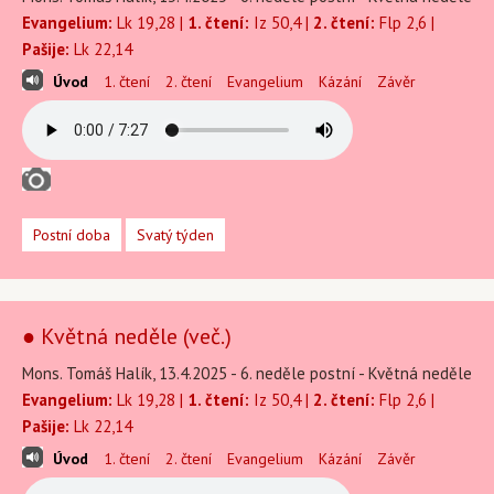
Evangelium:
Lk 19,28 |
1. čtení:
Iz 50,4 |
2. čtení:
Flp 2,6 |
Pašije:
Lk 22,14
Úvod
1. čtení
2. čtení
Evangelium
Kázání
Závěr
Postní doba
Svatý týden
● Květná neděle (več.)
Mons. Tomáš Halík, 13.4.2025 - 6. neděle postní - Květná neděle
Evangelium:
Lk 19,28 |
1. čtení:
Iz 50,4 |
2. čtení:
Flp 2,6 |
Pašije:
Lk 22,14
Úvod
1. čtení
2. čtení
Evangelium
Kázání
Závěr