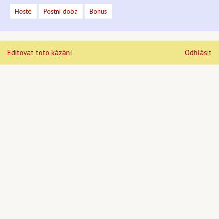
Hosté
Postní doba
Bonus
Editovat toto kázání
Odhlásit