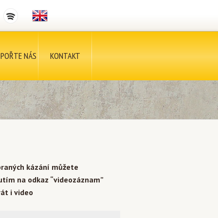
POŘTE NÁS
KONTAKT
braných kázání můžete
nutím na odkaz “videozáznam”
át i video