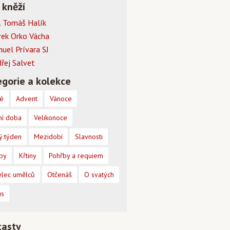
 kněží
 Tomáš Halík
rek Orko Vácha
muel Prívara SJ
dřej Salvet
gorie a kolekce
é
Advent
Vánoce
ní doba
Velikonoce
ý týden
Mezidobí
Slavnosti
by
Křtiny
Pohřby a requiem
lec umělců
Otčenáš
O svatých
us
casty