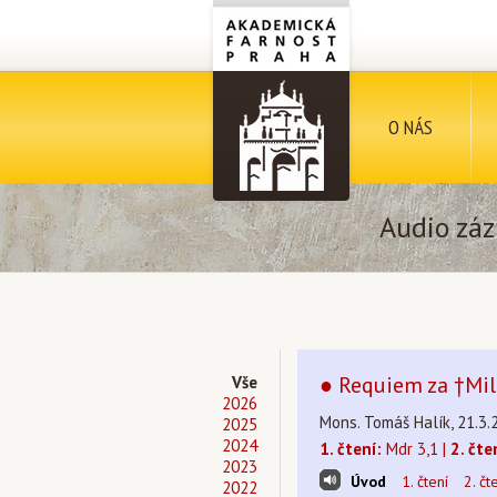
O NÁS
Audio záz
● Requiem za †Milo
Vše
2026
Mons. Tomáš Halík, 21.3.
2025
2024
1. čtení:
Mdr 3,1 |
2. čte
2023
Úvod
1. čtení
2. čt
2022