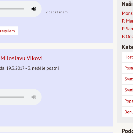
Naši
videozáznam
Mons.
P. Ma
P. Sa
 requiem
P. On
Kate
 Miloslavu Vlkovi
Host
nda, 19.3.2017 - 3. neděle postní
Post
Svat
Svat
Pope
Bon
Pod