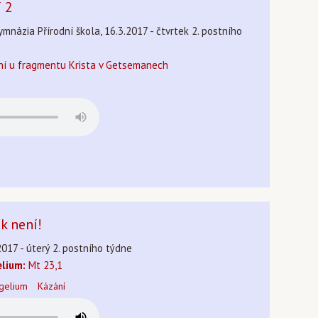
í 2
gymnázia Přírodní škola, 16.3.2017 - čtvrtek 2. postního
ní u fragmentu Krista v Getsemanech
k není!
2017 - úterý 2. postního týdne
lium:
Mt 23,1
gelium
Kázání