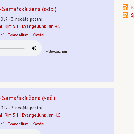
R
 - Samařská žena (odp.)
S
2017 - 3. neděle postní
í:
Rim 5,1 |
Evangelium:
Jan 4,5
ení
Evangelium
Kázání
videozáznam
- Samařská žena (več.)
2017 - 3. neděle postní
í:
Rim 5,1 |
Evangelium:
Jan 4,5
ení
Evangelium
Kázání