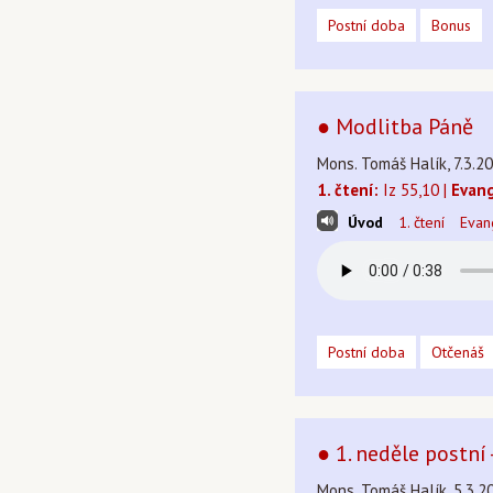
Postní doba
Bonus
● Modlitba Páně
Mons. Tomáš Halík, 7.3.20
1. čtení:
Iz 55,10 |
Evang
Úvod
1. čtení
Evan
Postní doba
Otčenáš
● 1. neděle postní 
Mons. Tomáš Halík, 5.3.20