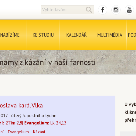
NABÍZÍME
KE STUDIU
KALENDÁŘ
MULTIMÉDIA
POD
namy z kázání v naší farnosti
U vy
slava kard. Vlka
klik
2017 - úterý 3. postního týdne
přehr
ní:
2Tim 2,8|
Evangelium:
Lk 24,13
ení
Evangelium
Kázání