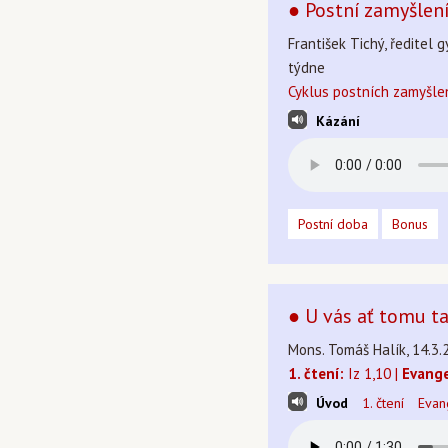
● Postní zamyšlen
František Tichý, ředitel 
týdne
Cyklus postních zamyšle
Kázání
Postní doba
Bonus
● U vás ať tomu ta
Mons. Tomáš Halík, 14.3.
1. čtení:
Iz 1,10 |
Evange
Úvod
1. čtení
Evan