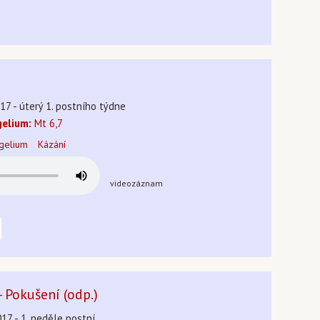
17 - úterý 1. postního týdne
elium:
Mt 6,7
gelium
Kázání
videozáznam
- Pokušení (odp.)
17 - 1. neděle postní