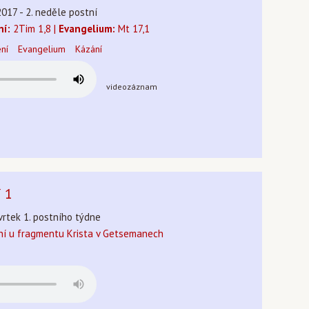
2017 - 2. neděle postní
ní:
2Tim 1,8 |
Evangelium:
Mt 17,1
ení
Evangelium
Kázání
videozáznam
í 1
tvrtek 1. postního týdne
ní u fragmentu Krista v Getsemanech