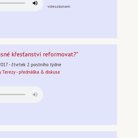
videozáznam
asné křesťanství reformovat?"
2017 - čtvrtek 2. postního týdne
 Terezy - přednáška & diskuse