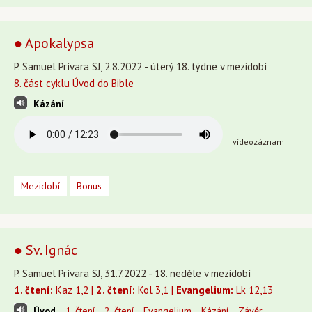
● Apokalypsa
P. Samuel Prívara SJ, 2.8.2022 - úterý 18. týdne v mezidobí
8. část cyklu Úvod do Bible
Kázání
videozáznam
Mezidobí
Bonus
● Sv. Ignác
P. Samuel Prívara SJ, 31.7.2022 - 18. neděle v mezidobí
1. čtení:
Kaz 1,2 |
2. čtení:
Kol 3,1 |
Evangelium:
Lk 12,13
Úvod
1. čtení
2. čtení
Evangelium
Kázání
Závěr