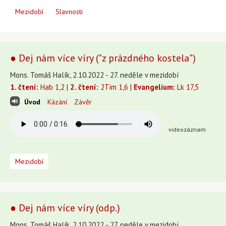
Mezidobí
Slavnosti
● Dej nám více víry ("z prázdného kostela")
Mons. Tomáš Halík, 2.10.2022 - 27. neděle v mezidobí
1. čtení:
Hab 1,2 |
2. čtení:
2Tim 1,6 |
Evangelium:
Lk 17,5
Úvod
Kázání
Závěr
videozáznam
Mezidobí
● Dej nám více víry (odp.)
Mons. Tomáš Halík, 2.10.2022 - 27. neděle v mezidobí