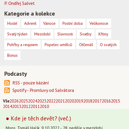
P. Ondřej Salvet
Kategorie a kolekce
Hosté
Advent
Vánoce
Postní doba
Velikonoce
Svatý týden
Mezidobí
Slavnosti
Svatby
Křtiny
Pohřby a requiem
Popelec umělců
Otčenáš
O svatých
Bonus
Podcasty
RSS - pouze kázání
Spotify - Promluvy od Salvátora
Vše
2026
2025
2024
2023
2022
2021
2020
2019
2018
2017
2016
2015
2014
2013
2012
2011
2010
● Kde je těch devět? (več.)
Mons. Tomáš Halík, 9.10.2022 - 28. neděle v mezidobí