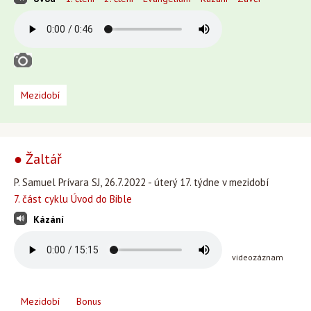
Mezidobí
● Žaltář
P. Samuel Prívara SJ, 26.7.2022 - úterý 17. týdne v mezidobí
7. část cyklu Úvod do Bible
Kázání
videozáznam
Mezidobí
Bonus