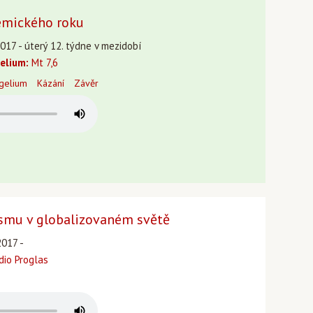
emického roku
017 - úterý 12. týdne v mezidobí
elium:
Mt 7,6
gelium
Kázání
Závěr
ismu v globalizovaném světě
2017 -
dio Proglas