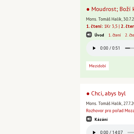
● Moudrost; Boží 
Mons. Tomáš Halík, 30.7.2
1. čtení:
1Kr 3,5 |
2. čten
Úvod
1. čtení
2. čt
Mezidobí
● Chci, abys byl
Mons. Tomáš Halík, 27.7.2
Rozhovor pro pořad Moza
Kázání