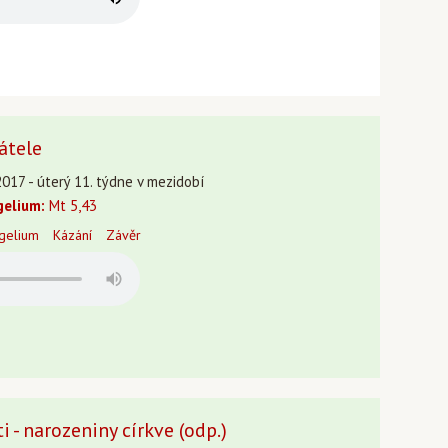
átele
017 - úterý 11. týdne v mezidobí
gelium:
Mt 5,43
gelium
Kázání
Závěr
 - narozeniny církve (odp.)