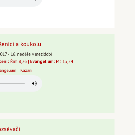
šenici a koukolu
2017 - 16. neděle v mezidobí
tení:
Řím 8,26 |
Evangelium:
Mt 13,24
angelium
Kázání
ozsévači