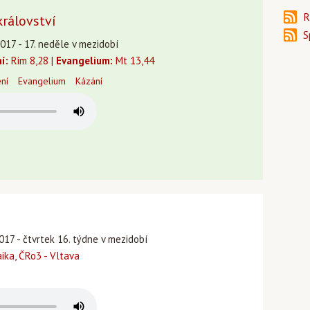
R
království
S
017 - 17. neděle v mezidobí
í:
Rim 8,28 |
Evangelium:
Mt 13,44
ení
Evangelium
Kázání
017 - čtvrtek 16. týdne v mezidobí
ika, ČRo3 - Vltava