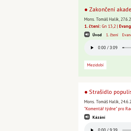
● Zakončení akad
Mons. Tomáš Halík, 27.6.2
1. čtení:
Gn 13,2 |
Evang
Úvod
1. čtení
Evan
Mezidobí
● Strašidlo popul
Mons. Tomáš Halík, 24.6.
"Komentář týdne" pro Ra
Kázání