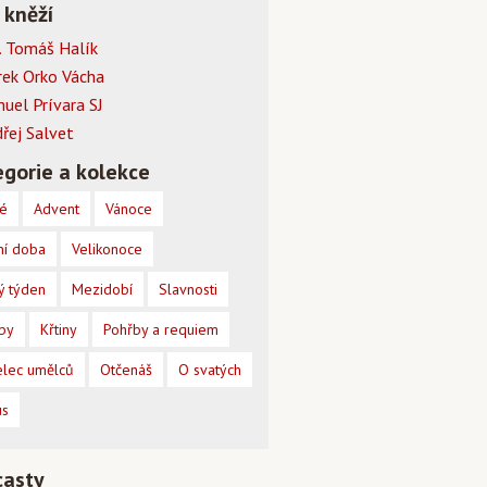
 kněží
 Tomáš Halík
rek Orko Vácha
muel Prívara SJ
dřej Salvet
gorie a kolekce
é
Advent
Vánoce
ní doba
Velikonoce
ý týden
Mezidobí
Slavnosti
by
Křtiny
Pohřby a requiem
lec umělců
Otčenáš
O svatých
us
casty