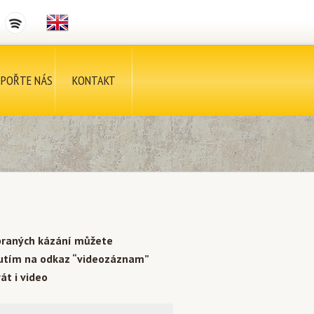
POŘTE NÁS
KONTAKT
braných kázání můžete
nutím na odkaz “videozáznam”
át i video