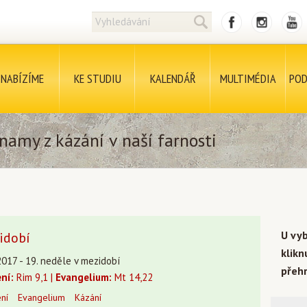
NABÍZÍME
KE STUDIU
KALENDÁŘ
MULTIMÉDIA
POD
namy z kázání v naší farnosti
U vy
idobí
klik
2017 - 19. neděle v mezidobí
přehr
ení:
Rim 9,1 |
Evangelium:
Mt 14,22
ení
Evangelium
Kázání