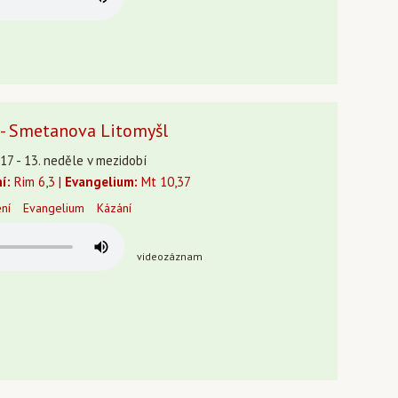
 - Smetanova Litomyšl
17 - 13. neděle v mezidobí
í:
Rim 6,3 |
Evangelium:
Mt 10,37
ení
Evangelium
Kázání
videozáznam