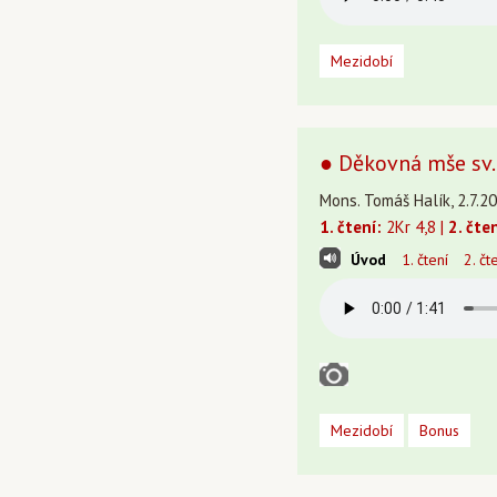
Mezidobí
● Děkovná mše sv.
Mons. Tomáš Halík, 2.7.20
1. čtení:
2Kr 4,8 |
2. čten
Úvod
1. čtení
2. čt
Mezidobí
Bonus