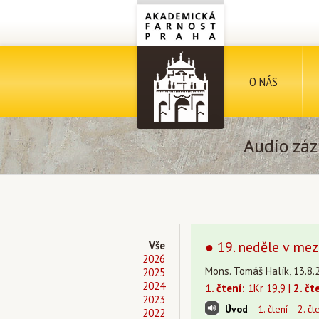
O NÁS
Audio záz
● 19. neděle v mez
Vše
2026
Mons. Tomáš Halík, 13.8.
2025
2024
1. čtení:
1Kr 19,9 |
2. čt
2023
Úvod
1. čtení
2. čt
2022