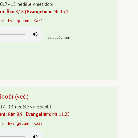
2017 - 15. neděle v mezidobí
ní:
Řím 8,18 |
Evangelium:
Mt 13,1
ení
Evangelium
Kázání
videozáznam
idobí (več.)
17 - 14. neděle v mezidobí
ení:
Řím 8,9 |
Evangelium:
Mt 11,25
ení
Evangelium
Kázání