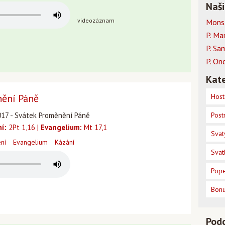
Naši
videozáznam
Mons.
P. Ma
P. Sa
P. On
Kate
nění Páně
Host
017 - Svátek Proměnění Páně
Post
ní:
2Pt 1,16 |
Evangelium:
Mt 17,1
Svat
ení
Evangelium
Kázání
Svat
Pope
Bon
Pod