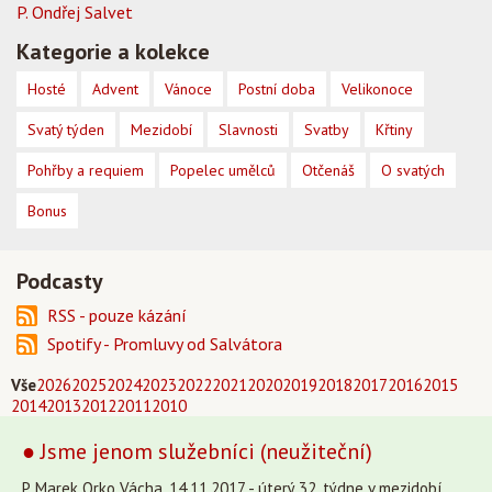
P. Ondřej Salvet
Kategorie a kolekce
Hosté
Advent
Vánoce
Postní doba
Velikonoce
Svatý týden
Mezidobí
Slavnosti
Svatby
Křtiny
Pohřby a requiem
Popelec umělců
Otčenáš
O svatých
Bonus
Podcasty
RSS - pouze kázání
Spotify - Promluvy od Salvátora
Vše
2026
2025
2024
2023
2022
2021
2020
2019
2018
2017
2016
2015
2014
2013
2012
2011
2010
● Jsme jenom služebníci (neužiteční)
P. Marek Orko Vácha, 14.11.2017 - úterý 32. týdne v mezidobí