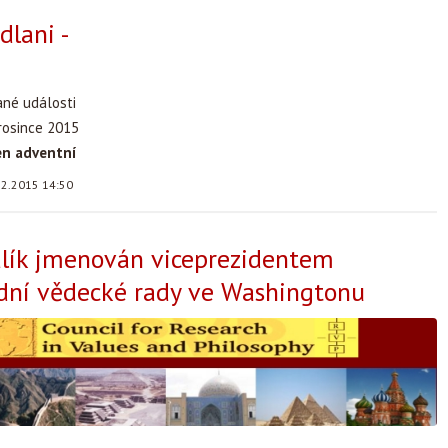
dlani -
ané události
prosince 2015
en adventní
12.2015 14:50
lík jmenován viceprezidentem
dní vědecké rady ve Washingtonu