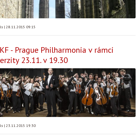
lls
|
28.11.2015 09:15
KF - Prague Philharmonia v rámci
erzity 23.11. v 19.30
lls
|
23.11.2015 19:30