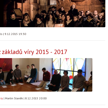
lls
|
9.12.2015 19:30
 základů víry 2015 - 2017
íry
|
Martin Staněk
|
8.12.2015 20:00