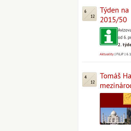
Týden na 
6
12
2015/50
Avizov
od 6. 
2. týd
Aktuality
|
FiLiP
|
6.
Tomáš Ha
4
12
mezináro