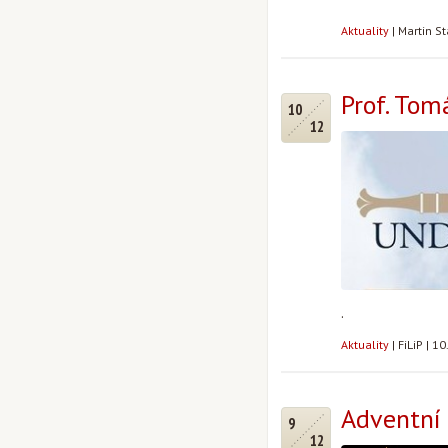
Aktuality
|
Martin St
Prof. Tom
10
12
.
Aktuality
|
FiLiP
|
10
Adventní 
9
12