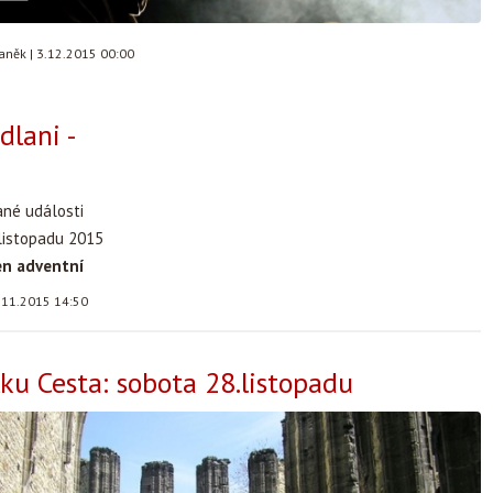
taněk
|
3.12.2015 00:00
dlani -
ané události
 listopadu 2015
en adventní
.11.2015 14:50
lku Cesta: sobota 28.listopadu