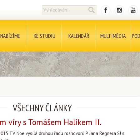
NABÍZÍME
KE STUDIU
KALENDÁŘ
MULTIMÉDIA
POD
VŠECHNY ČLÁNKY
m víry s Tomášem Halíkem II.
2015 TV Noe vysílá druhou řadu rozhovorů P. Jana Regnera SJ s