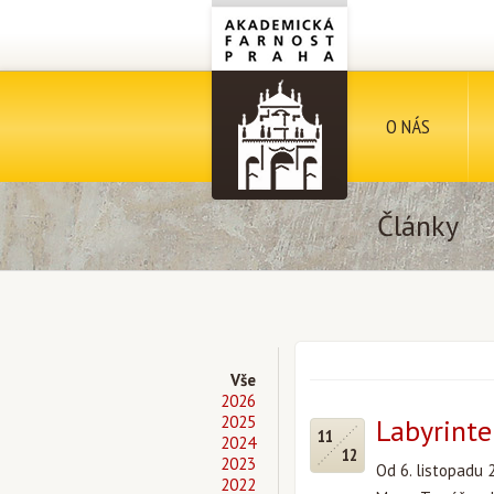
O NÁS
Články
Vše
2026
2025
Labyrinte
11
2024
12
2023
Od 6. listopadu 
2022