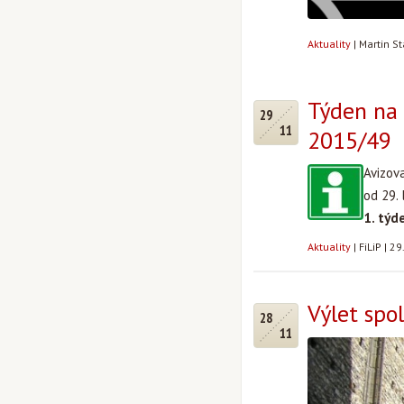
Aktuality
|
Martin S
Týden na 
29
11
2015/49
Avizov
od 29.
1. týd
Aktuality
|
FiLiP
|
29
Výlet spo
28
11