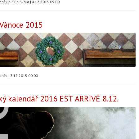
aněk a Filip Skála
|
4.12.2015 09:00
 Vánoce 2015
taněk
|
3.12.2015 00:00
ký kalendář 2016 EST ARRIVÉ 8.12.