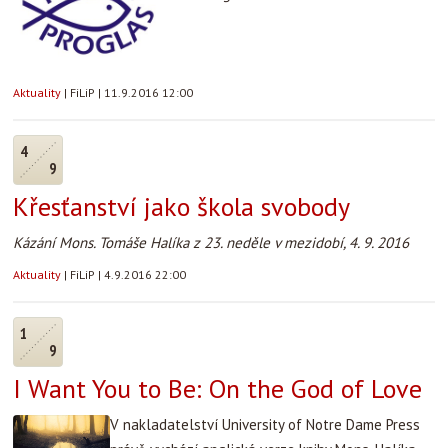
Aktuality
|
FiLiP
|
11.9.2016 12:00
4
9
Křesťanství jako škola svobody
Kázání Mons. Tomáše Halíka z 23. neděle v mezidobí, 4. 9. 2016
Aktuality
|
FiLiP
|
4.9.2016 22:00
1
9
I Want You to Be: On the God of Love
V nakladatelství University of Notre Dame Press