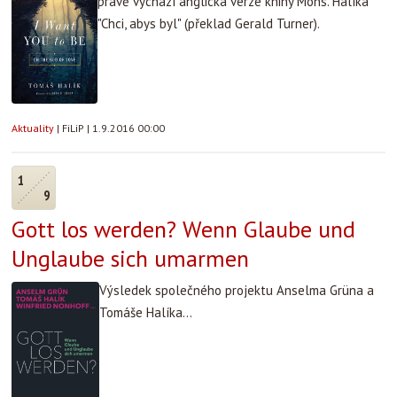
právě vychází anglická verze knihy Mons. Halíka
"Chci, abys byl" (překlad Gerald Turner).
Aktuality
|
FiLiP
|
1.9.2016 00:00
1
9
Gott los werden? Wenn Glaube und
Unglaube sich umarmen
Výsledek společného projektu Anselma Grüna a
Tomáše Halíka...