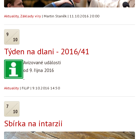
Aktuality
,
Základy víry
|
Martin Staněk
|
11.10.2016 20:00
9
10
Týden na dlani - 2016/41
Avizované události
od 9. října 2016
.
Aktuality
|
FiLiP
|
9.10.2016 14:50
7
10
Sbírka na intarzii