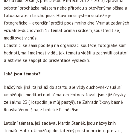
Již od roku 2006 (s přestávkou v letech 2012 – 2015) zpravidla
sobotní procházka městem nebo přírodou s otevřenýma očima a
fotoaparátem trochu jinak. Hlavním smyslem soutěže je
fotograficko – exerciční prožití podzimního dne. Vnímat zadaných
vizuálně-duchovních 12 témat očima i srdcem, soustředit se,
meditovat v chůzi.
Účastníci se sami podílejí na organizaci soutěže, fotografie sami
hodnotí, mají možnost vidět, jak témata viděli a zachytili ostatní
a aktivně se zapojit do prezentace výsledků.
Jaká jsou témata?
Každý rok jiná, tajná až do startu, ale vždy duchovně-vizuální,
umožňující meditaci nad tématem. Fotografovali jsme již úryvky
ze žalmu 23 (Hospodin je můj pastýř), ze Zahradníčkovy básně
Rouška Veroničina, z biblické Písně Písní...
Letošní témata, jež zadával Martin Staněk, jsou názvy knih
Tomáše Halíka. Umožňují dostatečný prostor pro interpretaci,