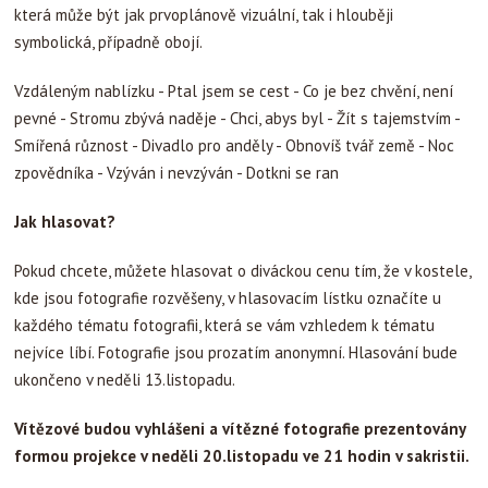
která může být jak prvoplánově vizuální, tak i hlouběji
symbolická, případně obojí.
Vzdáleným nablízku - Ptal jsem se cest - Co je bez chvění, není
pevné - Stromu zbývá naděje - Chci, abys byl - Žít s tajemstvím -
Smířená různost - Divadlo pro anděly - Obnovíš tvář země - Noc
zpovědníka - Vzýván i nevzýván - Dotkni se ran
Jak hlasovat?
Pokud chcete, můžete hlasovat o diváckou cenu tím, že v kostele,
kde jsou fotografie rozvěšeny, v hlasovacím lístku označíte u
každého tématu fotografii, která se vám vzhledem k tématu
nejvíce líbí. Fotografie jsou prozatím anonymní. Hlasování bude
ukončeno v neděli 13.listopadu.
Vítězové budou vyhlášeni a vítězné fotografie prezentovány
formou projekce v neděli 20.listopadu ve 21 hodin v sakristii.