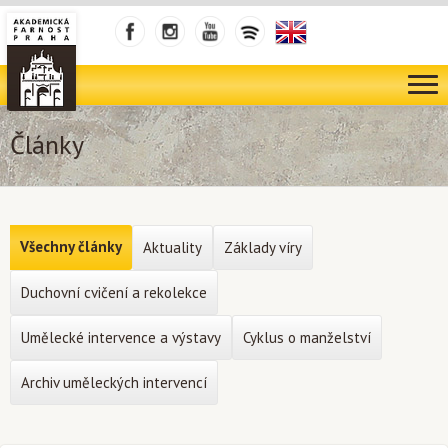
Články
Všechny články
Aktuality
Základy víry
Duchovní cvičení a rekolekce
Umělecké intervence a výstavy
Cyklus o manželství
Archiv uměleckých intervencí