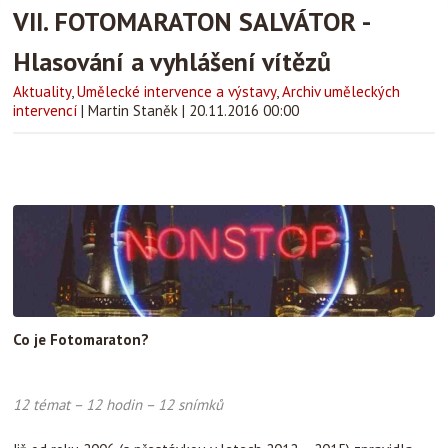
VII. FOTOMARATON SALVÁTOR -
Hlasování a vyhlášení vítězů
Aktuality
,
Umělecké intervence a výstavy
,
Archiv uměleckých
intervencí
|
Martin Staněk
|
20.11.2016 00:00
Co je Fotomaraton?
12 témat – 12 hodin – 12 snímků