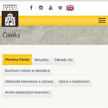
Články
Všechny články
Aktuality
Základy víry
Duchovní cvičení a rekolekce
Umělecké intervence a výstavy
Cyklus o manželství
Archiv uměleckých intervencí