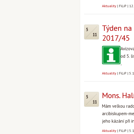
Aktuality
|
FiLiP
|
12
Týden na 
5
11
2017/45
Avizov
od 5. 
.
Aktuality
|
FiLiP
|
5.
Mons. Hal
5
11
Mám velkou rado
arcibiskupem-me
jeho kázání při i
Aktuality
|
FiLiP
|
5.