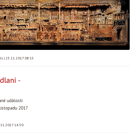
lls
|
25.11.2017 08:15
dlani -
ané události
 listopadu 2017
.11.2017 14:50