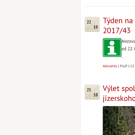
Týden na 
22
10
2017/43
Avizov
od 22. 
.
Aktuality
|
FiLiP
|
22
Výlet spo
21
10
jizerskoho