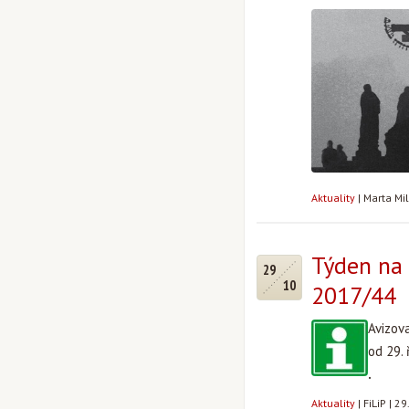
Aktuality
|
Marta Mi
Týden na 
29
10
2017/44
Avizov
od 29. 
.
Aktuality
|
FiLiP
|
29