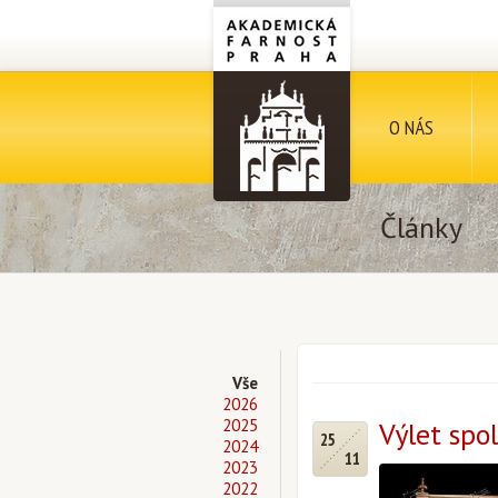
O NÁS
Články
Vše
2026
2025
Výlet spo
25
2024
11
2023
2022