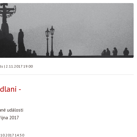
lls
|
2.11.2017 19:00
dlani -
ané události
října 2017
.10.2017 14:50