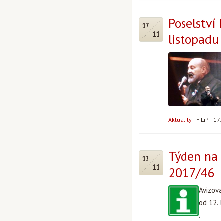
Poselství
17
11
listopadu
Aktuality
|
FiLiP
|
17
Týden na 
12
11
2017/46
Avizov
od 12.
.