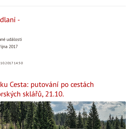
dlani -
ané události
října 2017
.10.2017 14:50
lku Cesta: putování po cestách
rských sklářů, 21.10.