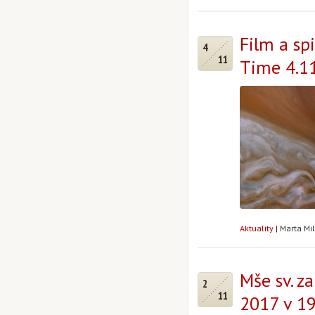
Film a spi
4
11
Time 4.11
Aktuality
|
Marta Mi
Mše sv. z
2
11
2017 v 19