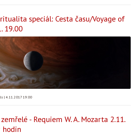
ritualita speciál: Cesta času/Voyage of
. 19.00
lls
|
4.11.2017 19:00
a zemřelé - Requiem W. A. Mozarta 2.11.
 hodin