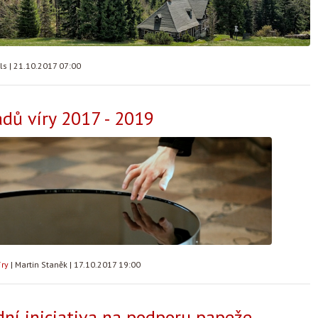
lls
|
21.10.2017 07:00
adů víry 2017 - 2019
íry
|
Martin Staněk
|
17.10.2017 19:00
ní iniciativa na podporu papeže