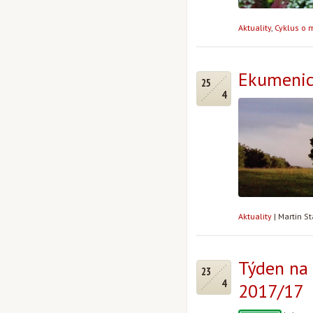
Aktuality
,
Cyklus o 
Ekumenic
25
4
Aktuality
|
Martin S
Týden na 
23
4
2017/17