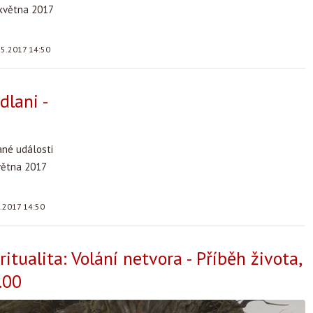
 května 2017
.5.2017 14:50
dlani -
ané události
května 2017
5.2017 14:50
ritualita: Volání netvora - Příběh života,
.00