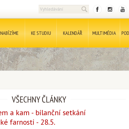
NABÍZÍME
KE STUDIU
KALENDÁŘ
MULTIMÉDIA
POD
VŠECHNY ČLÁNKY
m a kam - bilanční setkání
é farnosti - 28.5.