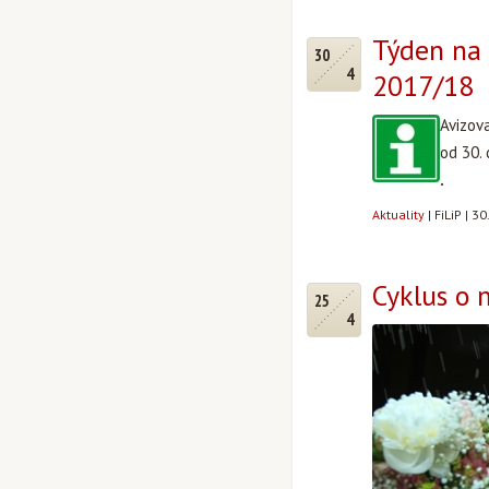
Týden na 
30
4
2017/18
Avizov
od 30.
.
Aktuality
|
FiLiP
|
30
Cyklus o 
25
4