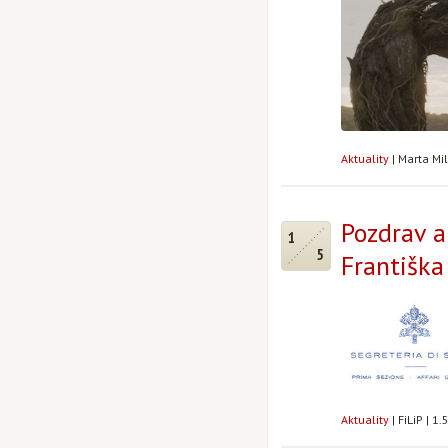
Aktuality
|
Marta Mi
Pozdrav 
1
5
Františka
Aktuality
|
FiLiP
|
1.