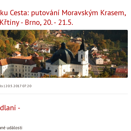
lku Cesta: putování Moravským Krasem,
Křtiny - Brno, 20. - 21.5.
lls
|
20.5.2017 07:20
dlani -
ané události