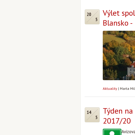
Výlet spo
20
5
Blansko - 
Aktuality
|
Marta Mi
Týden na 
14
5
2017/20
Avizov