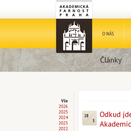
O NÁS
Články
Vše
2026
2025
Odkud jde
28
2024
5
Akademick
2023
2022