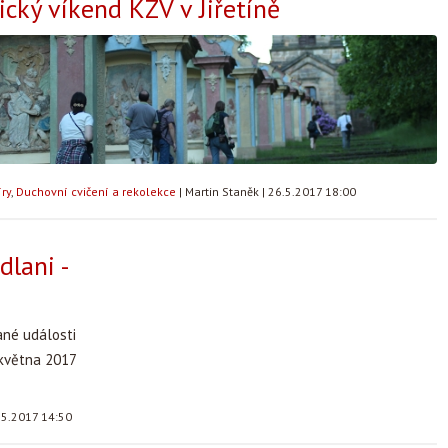
cký víkend KZV v Jiřetíně
ry
,
Duchovní cvičení a rekolekce
|
Martin Staněk
|
26.5.2017 18:00
dlani -
ané události
 května 2017
.5.2017 14:50