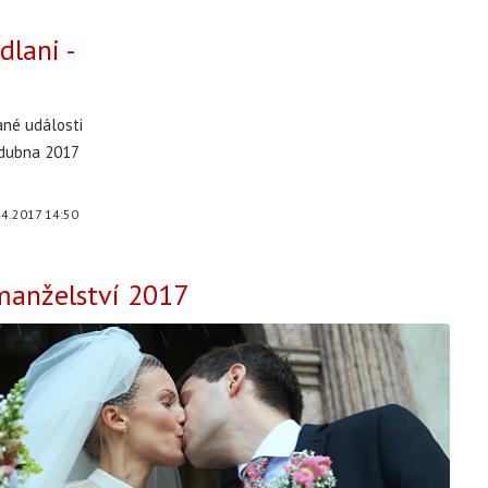
dlani -
ané události
 dubna 2017
.4.2017 14:50
manželství 2017