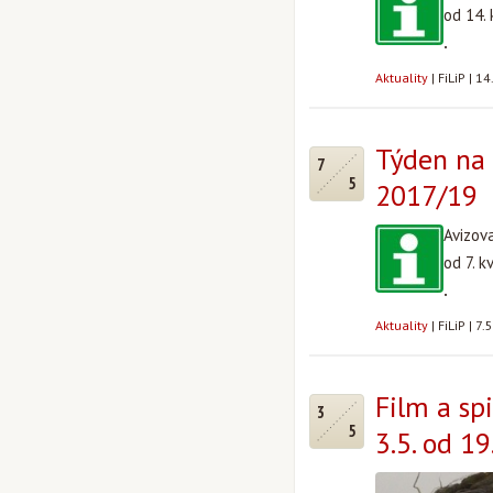
od 14.
.
Aktuality
|
FiLiP
|
14
Týden na 
7
5
2017/19
Avizov
od 7. 
.
Aktuality
|
FiLiP
|
7.
Film a spi
3
5
3.5. od 19