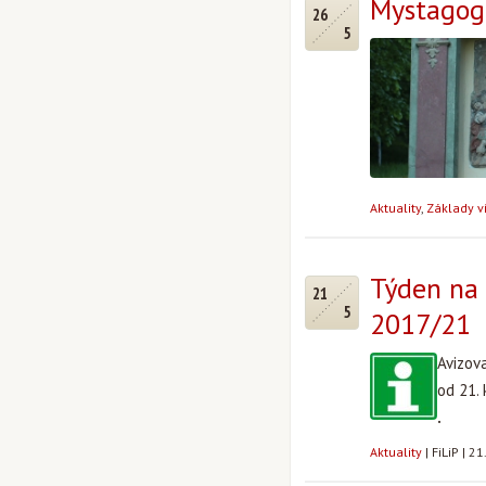
Mystagogi
26
5
Aktuality
,
Základy ví
Týden na 
21
5
2017/21
Avizov
od 21.
.
Aktuality
|
FiLiP
|
21