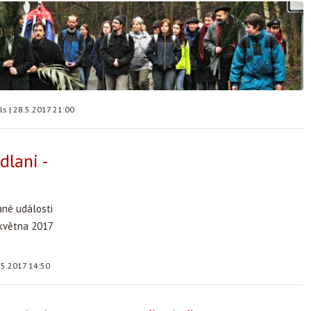
lls
|
28.5.2017 21:00
dlani -
ané události
 května 2017
.5.2017 14:50