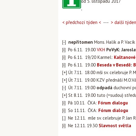
od 5. listopadu 2017
.
< předchozí týden <
---
> další týde
[-]
nepřítomen
Mons. Halík a P. Vacík
[i] Po 6.11. 19.00
VKH
PoVyK: Jarosl
[i] Po 6.11. 19/20 Karmel:
Kaštanové
[i] Po 6.11. 19.00
Beseda v Besedě
:
B
[+] Út 7.11. 18.00 mši sv. celebruje P.
[+] Út 7.11. 19.00 KZV přednáší M.O.V
[-] Út 7.11. 19.00
odpadá
duchovní p
[+] St 8.11. 19.00 tuto (=sudou) stře
[i] Pá 10.11. ČKA:
Fórum dialogu
[i] So 11.11. ČKA:
Fórum dialogu
[.] Ne 12.11. mše sv. celebruje P. Jan 
[i] Ne 12.11. 19.30
Slavnost světla