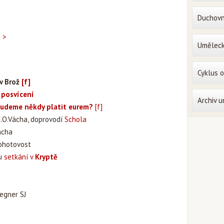
Duchovn
n >
Uměleck
Cyklus 
av Brož
[f]
 posvícení
Archiv 
udeme někdy platit eurem?
[f]
 M.O.Vácha, doprovodí
Schola
ácha
ohotovost
du
setkání v
Kryptě
Regner SJ