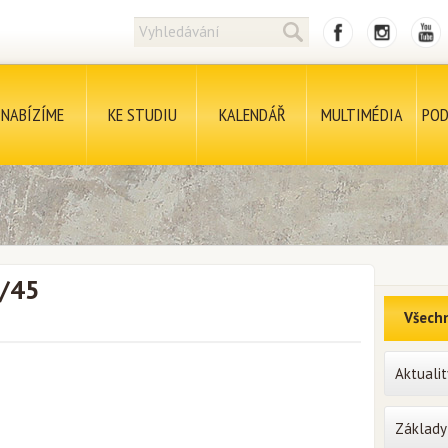
NABÍZÍME
KE STUDIU
KALENDÁŘ
MULTIMÉDIA
POD
7/45
Všechn
Aktualit
Základy 