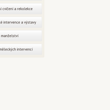
í cvičení a rekolekce
é intervence a výstavy
o manželství
uměleckých intervencí