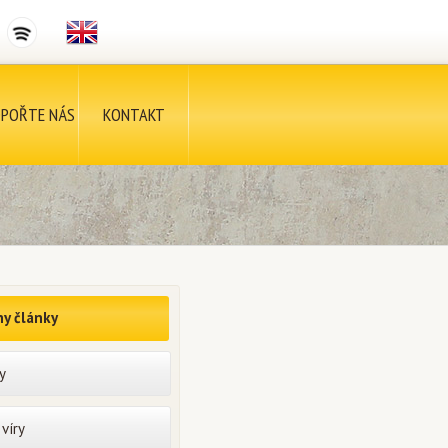
POŘTE NÁS
KONTAKT
y články
y
víry