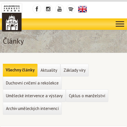
Články
Všechny články
Aktuality
Základy víry
Duchovní cvičení a rekolekce
Umělecké intervence a výstavy
Cyklus o manželství
Archiv uměleckých intervencí