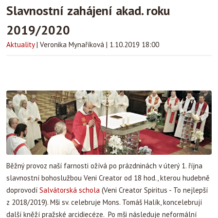
Slavnostní zahájení akad. roku
2019/2020
Aktuality
|
Veronika Mynaříková
|
1.10.2019 18:00
Běžný provoz naší farnosti ožívá po prázdninách v úterý 1. října
slavnostní bohoslužbou Veni Creator od 18 hod., kterou hudebně
doprovodí
Salvátorská schola
(Veni Creator Spiritus - To nejlepší
z 2018/2019). Mši sv. celebruje Mons. Tomáš Halík, koncelebrují
další kněží pražské arcidiecéze. Po mši následuje neformální