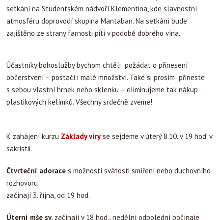
setkání na Studentském nádvoří Klementina, kde slavnostní
atmosféru doprovodí skupina Mantaban. Na setkání bude
zajištěno ze strany farnosti pití v podobě dobrého vína.
Účastníky bohoslužby bychom chtěli požádat o přinesení
občerstvení – postačí i malé množství. Také si prosím přineste
s sebou vlastní hrnek nebo sklenku – eliminujeme tak nákup
plastikových kelímků. Všechny srdečně zveme!
K zahájení kurzu
Základy víry
se sejdeme v úterý 8.10. v 19 hod. v
sakristii.
Čtvrteční adorace
s možností svátosti smíření nebo duchovního
rozhovoru
začínají 3. října, od 19 hod.
Úterní mše sv.
začínají v 18 hod., nedělní odpolední počínaje