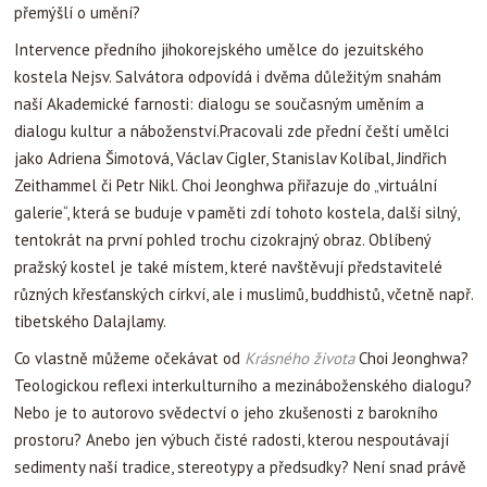
přemýšlí o umění?
Intervence předního jihokorejského umělce do jezuitského
kostela Nejsv. Salvátora odpovídá i dvěma důležitým snahám
naší Akademické farnosti: dialogu se současným uměním a
dialogu kultur a náboženství.Pracovali zde přední čeští umělci
jako Adriena Šimotová, Václav Cigler, Stanislav Kolíbal, Jindřich
Zeithammel či Petr Nikl. Choi Jeonghwa přiřazuje do „virtuální
galerie“, která se buduje v paměti zdí tohoto kostela, další silný,
tentokrát na první pohled trochu cizokrajný obraz. Oblíbený
pražský kostel je také místem, které navštěvují představitelé
různých křesťanských církví, ale i muslimů, buddhistů, včetně např.
tibetského Dalajlamy.
Co vlastně můžeme očekávat od
Krásného života
Choi Jeonghwa?
Teologickou reflexi interkulturního a mezináboženského dialogu?
Nebo je to autorovo svědectví o jeho zkušenosti z barokního
prostoru? Anebo jen výbuch čisté radosti, kterou nespoutávají
sedimenty naší tradice, stereotypy a předsudky? Není snad právě