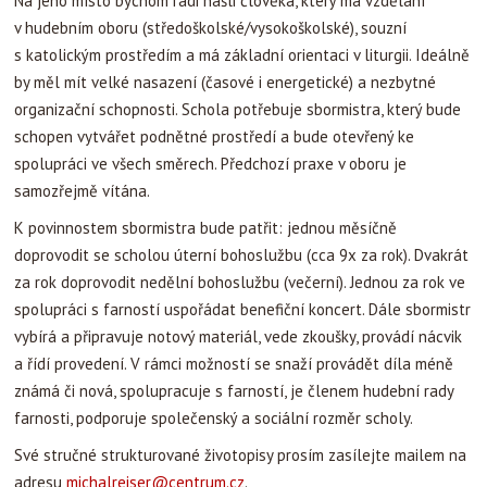
Na jeho místo bychom rádi našli člověka, který má vzdělání
v hudebním oboru (středoškolské/vysokoškolské), souzní
s katolickým prostředím a má základní orientaci v liturgii. Ideálně
by měl mít velké nasazení (časové i energetické) a nezbytné
organizační schopnosti. Schola potřebuje sbormistra, který bude
schopen vytvářet podnětné prostředí a bude otevřený ke
spolupráci ve všech směrech. Předchozí praxe v oboru je
samozřejmě vítána.
K povinnostem sbormistra bude patřit: jednou měsíčně
doprovodit se scholou úterní bohoslužbu (cca 9x za rok). Dvakrát
za rok doprovodit nedělní bohoslužbu (večerní). Jednou za rok ve
spolupráci s farností uspořádat benefiční koncert. Dále sbormistr
vybírá a připravuje notový materiál, vede zkoušky, provádí nácvik
a řídí provedení. V rámci možností se snaží provádět díla méně
známá či nová, spolupracuje s farností, je členem hudební rady
farnosti, podporuje společenský a sociální rozměr scholy.
Své stručné strukturované životopisy prosím zasílejte mailem na
adresu
michalreiser@centrum.cz
.