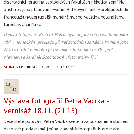
disertačních prací na teologických fakultách několika zemí. Na
příští rok jsou plánovana vydání Halíkových knih v překladech do
francouzštiny, portugalštiny, němčiny, chorvatštiny, holandštiny,
turečtiny a čínštiny.
Popis k fotografii: Kniha T. Halíka byla nejprve předána Benediktu
XVI. v německém překladu při každoročním setkání s kruhem jeho
žáků v Castel Gandolfo (na snímku s Benediktem XVI. prof.
Marmann a kardinál Schönborn) /foto: archiv TH/
Aktuality
|
Martin Stanek
|
20.11.2012 18:29
12
11
Výstava fotografií Petra Vacíka -
vernisáž 18.11. (21.15)
Desetileté putování Petra Vacíka světem za poznáním a studiem
nese své plody kromě jiného v podobě fotografií, které máte