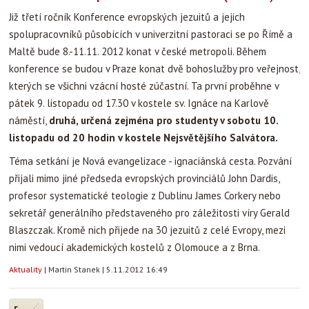
Již třetí ročník Konference evropských jezuitů a jejich
spolupracovníků působících v univerzitní pastoraci se po Římě a
Maltě bude 8.-11.11. 2012 konat v české metropoli. Během
konference se budou v Praze konat dvě bohoslužby pro veřejnost,
kterých se všichni vzácní hosté zúčastní. Ta první proběhne v
pátek 9. listopadu od 17.30 v kostele sv. Ignáce na Karlově
náměstí,
druhá, určená zejména pro studenty v sobotu 10.
listopadu od 20 hodin v kostele Nejsvětějšího Salvátora.
Téma setkání je Nová evangelizace - ignaciánská cesta. Pozvání
přijali mimo jiné předseda evropských provinciálů John Dardis,
profesor systematické teologie z Dublinu James Corkery nebo
sekretář generálního představeného pro záležitosti víry Gerald
Blaszczak. Kromě nich přijede na 30 jezuitů z celé Evropy, mezi
nimi vedoucí akademických kostelů z Olomouce a z Brna.
Aktuality
|
Martin Stanek
|
5.11.2012 16:49