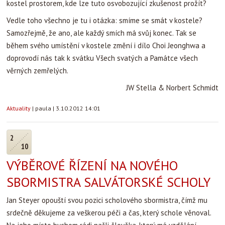
kostel prostorem, kde lze tuto osvobozující zkušenost prožít?
Vedle toho všechno je tu i otázka: smíme se smát v kostele?
Samozřejmě, že ano, ale každý smích má svůj konec. Tak se
během svého umístění v kostele změní i dílo Choi Jeonghwa a
doprovodí nás tak k svátku Všech svatých a Památce všech
věrných zemřelých.
JW Stella & Norbert Schmidt
Aktuality
|
paula
|
3.10.2012 14:01
2
10
VÝBĚROVÉ ŘÍZENÍ NA NOVÉHO
SBORMISTRA SALVÁTORSKÉ SCHOLY
Jan Steyer opouští svou pozici scholového sbormistra, čímž mu
srdečně děkujeme za veškerou péči a čas, který schole věnoval.