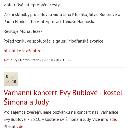
violou. Dvě interpretační cesty.
Zazní skladby pro sólovou violu Jana Klusáka, Silvie Bodorové a
Paula Hindemitha v interpretaci Tomáše Hanouska.
Recituje Michal Ježek.
Pořad vznikl ve spolupráci s galerií Modřanská zvonice.
plakát ke stažení zde
Aktuality
|
Martin Stanek
|
22.10.2012 18:55
8
10
Varhanní koncert Evy Bublové - kostel
Šimona a Judy
Pro zájemce zveřejňujeme pozvánku na koncert naší varhanice
Evy Bublové - 23.10. v kostele sv. Šimona a Judy. Více info
zde
.
Plakát
zde
.