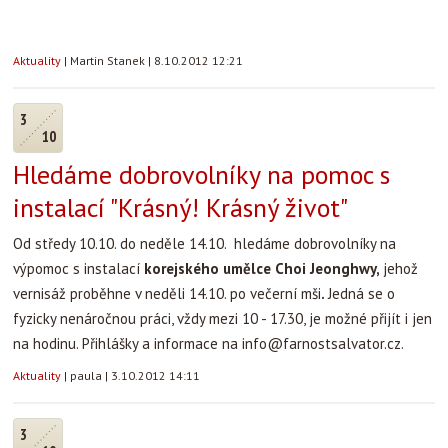
Aktuality
|
Martin Stanek
|
8.10.2012 12:21
3
10
Hledáme dobrovolníky na pomoc s
instalací "Krásný! Krásný život"
Od středy 10.10. do neděle 14.10. hledáme dobrovolníky na
výpomoc s instalací
korejského umělce Choi Je
onghwy,
jehož
vernisáž proběhne v neděli 14.10. po večerní mši
.
Jedná se o
fyzicky nenáročnou práci, vždy mezi 10 - 17.30, je možné přijít i jen
na hodinu. Přihlášky a informace na info@farnostsalvator.cz.
Aktuality
|
paula
|
3.10.2012 14:11
3