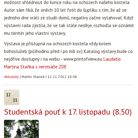
možnost shlédnout do konce roku na ochozech našeho kostela.
Autor sám říká, že oněch 10 let fotil do šuplíku s tím, že až se
jednoho dne vrátí ze studií domů, negativy začne vytahovat. Když
výstavní rada zjistila, že se tak stále neděje, rozhodla se oznámit
mu termín jeho vlastní výstavy.
Výstava je přístupná na ochozech kostela vždy kolem
bohoslužeb (půlhodinu před i po mši sv.) Katalog výstavy bude co
nejdříve dostupný i na webu - www.printofview.eu
Laudatio
Martina Staňka z vernisáže ZDE
Aktuality
|
Martin Stanek
|
12.11.2012 16:06
12
11
Studentská pouť k 17. listopadu (8.50)