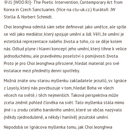
우리 [WOO:RI]- The Poetic Intervention, Contemporary Art from
Korea in Czech Sanctuaries. (Více na ctu-uk.cz.) Kurátoři: JW
Stella & Norbert Schmidt.
Choi Jeonghwa odmítá sám sebe definovat jako umělce, ale spíše
se vidí jako mediátor, který spojuje umění a lidi. Věří, že umění je
estetická reprezentace našeho života a toho, co se děje kolem
nás. Odtud plyne i hlavní koncept jeho umění, který tíhne k velice
jednoduchému, ale pravdivému poselství o pomíjivosti života.
Proto je pro Choi Jeonghwa přirozené, hledat materiál pro své
instalace mezi předměty denní spotřeby.
Možná znáte onu starou myšlenku zakladatele jezuitů, sv. Ignáce
z Loyoly, který nás povzbuzuje v tom, hledat Boha ve všech
věcech na světě, i těch nejmenších. Taková perspektiva může
zcela změnit pohled člověka na svět. Tato myšlenka stála mimo
jiné i u zrodu celého barokního umění, které se občas nazývalo
(někdy zjednodušeně, a někdy i hanlivě) jezuitské umění.
Nepodobá se Ignácova myšlenka tomu, jak Choi Jeonghwa