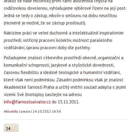
Jelikož se naše historicky první farní asistentka chystá na
rodičovskou dovolenou, vyhlašujeme výběrové řízení na její post.
Jedná se tedy o zástup, nikoliv o smlouvu na dobu neurčitou
(nicméně je možné, že se zástup prodlouží).
Nabízíme práci ve velmi duchovně a intelektuálně inspirativním
prostředí, vstřícný pracovní kolektiv, možnost paralelního
vzdělávání, úpravu pracovní doby dle potřeby.
Požadujeme znalost církevního prostředí obecně, organizační a
komunikační schopnosti, jazykové a stylistické dovednosti,
časovou flexibilitu a ideálně teologické a humanitní vzdělání,
které však není podmínkou. Zásadní podmínkou však je znalost
Akademické farnosti Praha a určitý vnitřní soulad adepta s jejími
vizemi. Své životopisy zasílejte na adresu
info@farnostsalvator.cz
do 15.11.2011.
Aktuality
|
paula
|
24.10.2012 16:56
24