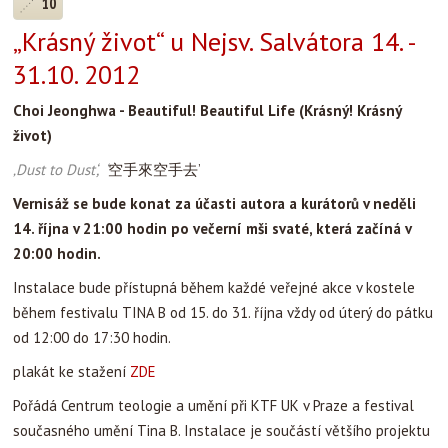
10
„Krásný život“ u Nejsv. Salvátora 14. -
31.10. 2012
Choi Je
onghwa - Beautiful! Beautiful Life (Krásný! Krásný
život)
‚Dust to Dust‘, ‘
空手來空手去’
Vernisáž se bude konat za účasti autora a kurátorů v neděli
14. října v 21:00 hodin po večerní mši svaté, která začíná v
20:00 hodin.
Instalace bude přístupná během každé veřejné akce v kostele
během festivalu TINA B od 15. do 31. října vždy od úterý do pátku
od 12:00 do 17:30 hodin.
plakát ke stažení
ZDE
Pořádá Centrum teologie a umění při KTF UK v Praze a festival
současného umění Tina B. Instalace je součástí většího projektu