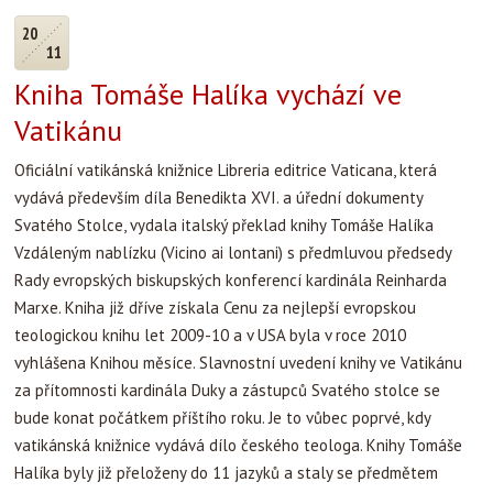
20
11
Kniha Tomáše Halíka vychází ve
Vatikánu
Oficiální vatikánská knižnice Libreria editrice Vaticana, která
vydává především díla Benedikta XVI. a úřední dokumenty
Svatého Stolce, vydala italský překlad knihy Tomáše Halíka
Vzdáleným nablízku (Vicino ai lontani) s předmluvou předsedy
Rady evropských biskupských konferencí kardinála Reinharda
Marxe. Kniha již dříve získala Cenu za nejlepší evropskou
teologickou knihu let 2009-10 a v USA byla v roce 2010
vyhlášena Knihou měsíce. Slavnostní uvedení knihy ve Vatikánu
za přítomnosti kardinála Duky a zástupců Svatého stolce se
bude konat počátkem příštího roku. Je to vůbec poprvé, kdy
vatikánská knižnice vydává dílo českého teologa. Knihy Tomáše
Halíka byly již přeloženy do 11 jazyků a staly se předmětem