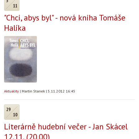
5
11
"Chci, abys byl" - nová kniha Tomáše
Halíka
Aktuality
|
Martin Stanek
|
5.11.2012 16:45
29
10
Literárně hudební večer - Jan Skácel
12.11. (20.00)