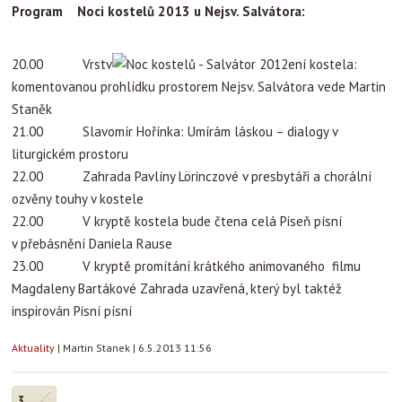
Program Noci kostelů 2013 u Nejsv. Salvátora:
20.00 Vrstv
ení kostela:
komentovanou prohlídku prostorem Nejsv. Salvátora vede Martin
Staněk
21.00 Slavomír Hořínka: Umírám láskou – dialogy v
liturgickém prostoru
22.00 Zahrada Pavlíny Lörinczové v presbytáři a chorální
ozvěny touhy v kostele
22.00 V kryptě kostela bude čtena celá Píseň písní
v přebásnění Daniela Rause
23.00 V kryptě promítání krátkého animovaného filmu
Magdaleny Bartákové Zahrada uzavřená, který byl taktéž
inspirován Písní písní
Aktuality
|
Martin Stanek
|
6.5.2013 11:56
3