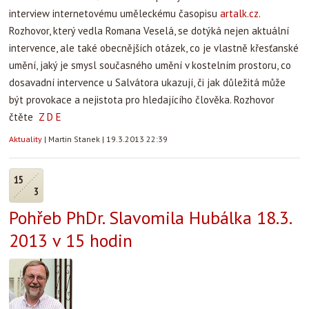
interview internetovému uměleckému časopisu
artalk.cz
.
Rozhovor, který vedla Romana Veselá, se dotýká nejen aktuální
intervence, ale také obecnějších otázek, co je vlastně křesťanské
umění, jaký je smysl současného umění v kostelním prostoru, co
dosavadní intervence u Salvátora ukazují, či jak důležitá může
být provokace a nejistota pro hledajícího člověka. Rozhovor
čtěte
Z D E
Aktuality
|
Martin Stanek
|
19.3.2013 22:39
15
3
Pohřeb PhDr. Slavomila Hubálka 18.3.
2013 v 15 hodin