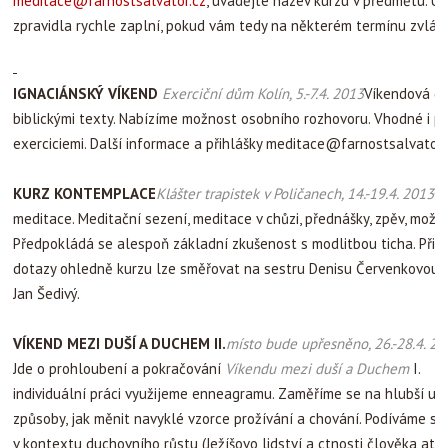
meditace@farnostsalvator.cz
, uvádějte název kurzu v předmětu. Up
zpravidla rychle zaplní, pokud vám tedy na některém termínu zvlášť 
IGNACIÁNSKÝ VÍKEND
Exerciční dům Kolín, 5.-7.4. 2013
Víkendová du
biblickými texty. Nabízíme možnost osobního rozhovoru. Vhodné i pr
exerciciemi. Další informace a přihlášky meditace@farnostsalvator.cz
KURZ KONTEMPLACE
Klášter trapistek v Poličanech, 14.-19.4. 2013
Ča
meditace. Meditační sezení, meditace v chůzi, přednášky, zpěv, možn
Předpokládá se alespoň základní zkušenost s modlitbou ticha. Přih
dotazy ohledně kurzu lze směřovat na sestru Denisu Červenkovou 
Jan Šedivý.
VÍKEND
MEZI DUŠÍ A DUCHEM II.
místo bude upřesněno, 26.-28.4. 20
Jde o prohloubení a pokračování
Víkendu mezi duší a Duchem
I. Ta
individuální práci využijeme enneagramu. Zaměříme se na hlubší uvě
způsoby, jak měnit navyklé vzorce prožívání a chování. Podíváme se
v kontextu duchovního růstu (Ježíšovo lidství a ctnosti člověka atd.