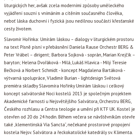
liturgických her, avšak zcela moderními způsoby uměleckého
vyjádření souzní s vnímáním a cítěním současného člověka,
neboť láska duchovní i fyzická jsou nedílnou součástí křesťanské
cesty životem.
Slavomír Hořínka: Umírám láskou – dialogy v liturgickém prostoru
na text Písně písní v přebásnění Daniela Rause Orchestr BERG &
Peter Vrábel – dirigent; Barbora Sojková - soprán, Marian Krejčík –
baryton; Helena Dvořáková - Milá, Lukáš Hlavica - Milý Teresie
Bečková a Norbert Schmidt - koncept Magdalena Bartáková -
výtvarná spolupráce, Vladimír Burian - lightdesign Světová
premiéra skladby Slavomíra Hořínky Umírám láskou i celkový
koncept salvátorské Noci kostelů 2013 je společným projektem
Akademické farnosti u Nejsvětějšího Salvátora, Orchestru BERG,
Českého rozhlasu a Centra teologie a umění při KTF UK. Kostel je
otevřen od 20 do 24 hodin. Během večera se návštěvníkům otevře
také „klementinská Via Sancta“, nečekané prostorové propojení
kostela Nejsv. Salvátora a řeckokatolické katedrály sv. Klimenta.