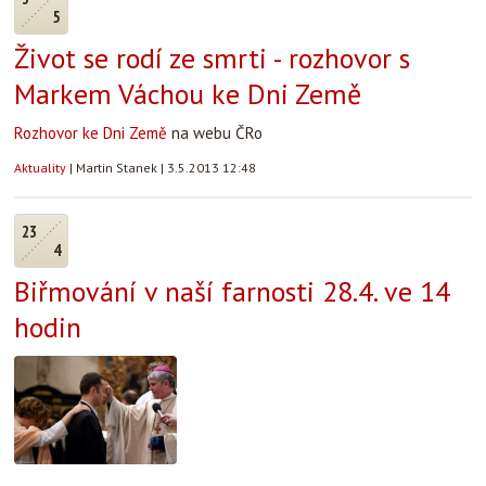
5
Život se rodí ze smrti - rozhovor s
Markem Váchou ke Dni Země
Rozhovor ke Dni Země
na webu ČRo
Aktuality
|
Martin Stanek
|
3.5.2013 12:48
23
4
Biřmování v naší farnosti 28.4. ve 14
hodin