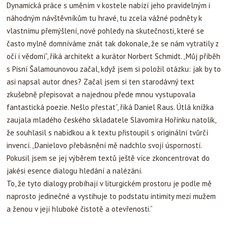
Dynamická práce s uměním v kostele nabízí jeho pravidelným i
náhodným návštěvníkům tu hravé, tu zcela vážné podněty k
vlastnímu přemýšlení, nové pohledy na skutečnosti, které se
často mylně domníváme znát tak dokonale, že se nám vytratily z
očí i vědomí“, říká architekt a kurátor Norbert Schmidt. „Můj příběh
s Písní Šalamounovou začal, když jsem si položil otázku: jak by to
asi napsal autor dnes? Začal jsem si ten starodávný text
zkušebně přepisovat a najednou přede mnou vystupovala
fantastická poezie. Nešlo přestat“, říká Daniel Raus. Útlá knížka
zaujala mladého českého skladatele Slavomíra Hořínku natolik,
že souhlasil s nabídkou a k textu přistoupil s originální tvůrčí
invencí. „Danielovo přebásnění mě nadchlo svojí úsporností.
Pokusil jsem se jej výběrem textů ještě více zkoncentrovat do
jakési esence dialogu hledání a nalézání.
To, že tyto dialogy probíhají v liturgickém prostoru je podle mě
naprosto jedinečné a vystihuje to podstatu intimity mezi mužem
a ženou v její hluboké čistotě a otevřenosti.“