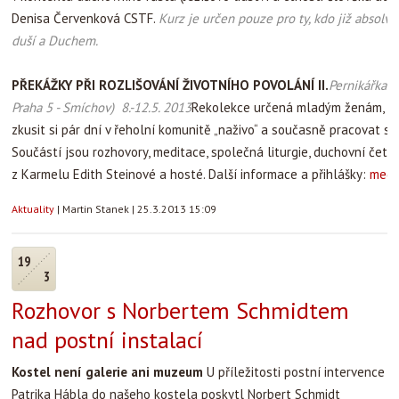
Denisa Červenková CSTF.
Kurz je určen pouze pro ty, kdo již absolv
duší a Duchem.
PŘEKÁŽKY PŘI ROZLIŠOVÁNÍ ŽIVOTNÍHO POVOLÁNÍ II.
Pernikářka (
Praha 5 - Smíchov) 8.-12.5. 2013
Rekolekce určená mladým ženám, kt
zkusit si pár dní v řeholní komunitě „naživo“ a současně pracovat s 
Součástí jsou rozhovory, meditace, společná liturgie, duchovní četb
z Karmelu Edith Steinové a hosté. Další informace a přihlášky:
medi
Aktuality
|
Martin Stanek
|
25.3.2013 15:09
19
3
Rozhovor s Norbertem Schmidtem
nad postní instalací
Kostel není galerie ani muzeum
U příležitosti postní intervence
Patrika Hábla do našeho kostela poskytl Norbert Schmidt