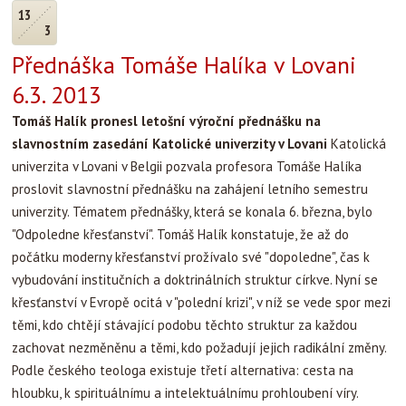
13
3
Přednáška Tomáše Halíka v Lovani
6.3. 2013
Tomáš Halík pronesl letošní výroční přednášku na
slavnostním zasedání Katolické univerzity v Lovani
Katolická
univerzita v Lovani v Belgii pozvala profesora Tomáše Halíka
proslovit slavnostní přednášku na zahájení letního semestru
univerzity. Tématem přednášky, která se konala 6. března, bylo
"Odpoledne křesťanství". Tomáš Halík konstatuje, že až do
počátku moderny křesťanství prožívalo své "dopoledne", čas k
vybudování institučních a doktrinálních struktur církve. Nyní se
křesťanství v Evropě ocitá v "polední krizi", v níž se vede spor mezi
těmi, kdo chtějí stávající podobu těchto struktur za každou
zachovat nezměněnu a těmi, kdo požadují jejich radikální změny.
Podle českého teologa existuje třetí alternativa: cesta na
hloubku, k spirituálnímu a intelektuálnímu prohloubení víry.