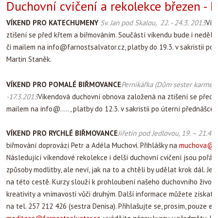
Duchovní cvičení a rekolekce březen - 
VÍKEND PRO KATECHUMENY
Sv. Jan pod Skalou, 22. - 24.3. 2013
Vík
ztišení se před křtem a biřmováním. Součástí víkendu bude i nedělní
či mailem na info@farnostsalvator.cz, platby do 19.3. v sakristii po
Martin Staněk.
VÍKEND PRO POMALÉ BIŘMOVANCE
Pernikářka (Dům sester karmelit
-17.3.2013
Víkendová duchovní obnova založená na ztišení se před Ve
mailem na info@....., platby do 12.3. v sakristii po úterní přednášc
VÍKEND PRO RYCHLÉ BIŘMOVANCE
Jiřetín pod Jedlovou, 19. – 21.4.
biřmování doprovází Petr a Adéla Muchovi. Přihlášky na
muchova@fa
Následující víkendové rekolekce i delší duchovní cvičení jsou pořádán
způsoby modlitby, ale neví, jak na to a chtěli by udělat krok dál. J
na této cestě. Kurzy slouží k prohloubení našeho duchovního života,
kreativity a vnímavosti vůči druhým
.
Další informace můžete získat 
na tel. 257 212 426 (sestra Denisa). Přihlašujte se, prosím, pouze 