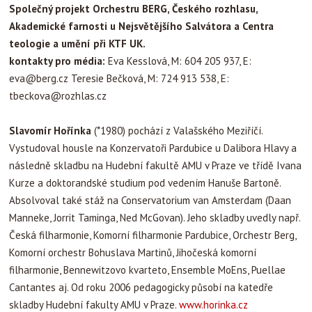
Společný projekt Orchestru BERG, Českého rozhlasu,
Akademické farnosti u Nejsvětějšího Salvátora a Centra
teologie a umění při KTF UK.
kontakty pro média:
Eva Kesslová, M: 604 205 937, E:
eva@berg.cz
Teresie Bečková, M: 724 913 538, E:
tbeckova@rozhlas.cz
Slavomír Hořínka
(*1980) pochází z Valašského Meziříčí.
Vystudoval housle na Konzervatoři Pardubice u Dalibora Hlavy a
následně skladbu na Hudební fakultě AMU v Praze ve třídě Ivana
Kurze a doktorandské studium pod vedením Hanuše Bartoně.
Absolvoval také stáž na Conservatorium van Amsterdam (Daan
Manneke, Jorrit Taminga, Ned McGovan). Jeho skladby uvedly např.
Česká filharmonie, Komorní filharmonie Pardubice, Orchestr Berg,
Komorní orchestr Bohuslava Martinů, Jihočeská komorní
filharmonie, Bennewitzovo kvarteto, Ensemble MoEns, Puellae
Cantantes aj. Od roku 2006 pedagogicky působí na katedře
skladby Hudební fakulty AMU v Praze.
www.horinka.cz