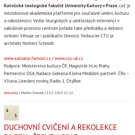
Katolické teologické fakultě Univerzity Karlovy v Praze
, což je
mezioborová akademická platforma pro současné umění, kulturu
a náboženství. Vedle liturgických a uměleckých intervencí v
sakrálním prostoru centrum pořádá také přednášky a debatní
setkání. Věnuje se i publikační činnosti. Vedoucím CTU je
architekt Norbert Schmidt.
www.salvator.farnost.cz
/
www.ctu-uk.cz
Podpora: Ministerstvo kultury ČR, Magistrát hl.m. Prahy,
Partnerství OSA, Nadace Gideona Kleina Mediální partneři: ČRo –
Vltava, Literární noviny, Radio 1, CityBee
Aktuality
|
Martin Stanek
|
13.5.2013 12:12
6
5
DUCHOVNÍ CVIČENÍ A REKOLEKCE