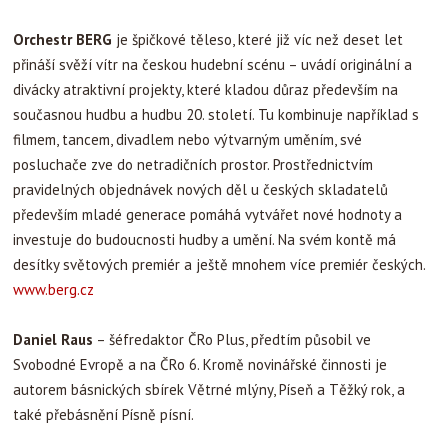
Orchestr BERG
je špičkové těleso, které již víc než deset let
přináší svěží vítr na českou hudební scénu – uvádí originální a
divácky atraktivní projekty, které kladou důraz především na
současnou hudbu a hudbu 20. století. Tu kombinuje například s
filmem, tancem, divadlem nebo výtvarným uměním, své
posluchače zve do netradičních prostor. Prostřednictvím
pravidelných objednávek nových děl u českých skladatelů
především mladé generace pomáhá vytvářet nové hodnoty a
investuje do budoucnosti hudby a umění. Na svém kontě má
desítky světových premiér a ještě mnohem více premiér českých.
www.berg.cz
Daniel Raus
– šéfredaktor ČRo Plus, předtím působil ve
Svobodné Evropě a na ČRo 6. Kromě novinářské činnosti je
autorem básnických sbírek Větrné mlýny, Píseň a Těžký rok, a
také přebásnění Písně písní.