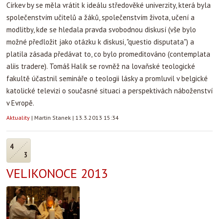
Církev by se měla vrátit k ideálu středověké univerzity, která byla
společenstvím učitelů a žáků, společenstvím života, učení a
modlitby, kde se hledala pravda svobodnou diskusí (vše bylo
možné předložit jako otázku k diskusi, "questio disputata") a
platila zásada předávat to, co bylo promeditováno (contemplata
aliis tradere). Tomáš Halík se rovněž na lovaňské teologické
fakultě účastnil semináře o teologii lásky a promluvil v belgické
katolické televizi o současné situaci a perspektivách náboženství
v Evropě.
Aktuality
|
Martin Stanek
|
13.3.2013 15:34
4
3
VELIKONOCE 2013