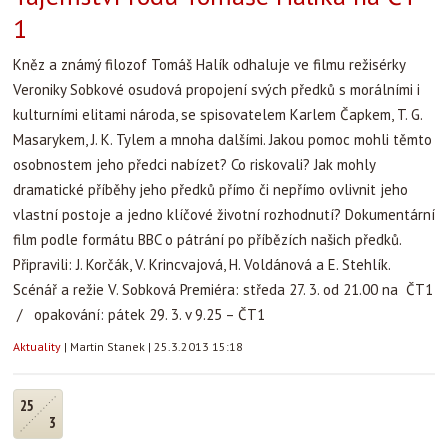
1
Kněz a známý filozof Tomáš Halík odhaluje ve filmu režisérky
Veroniky Sobkové osudová propojení svých předků s morálními i
kulturními elitami národa, se spisovatelem Karlem Čapkem, T. G.
Masarykem, J. K. Tylem a mnoha dalšími. Jakou pomoc mohli těmto
osobnostem jeho předci nabízet? Co riskovali? Jak mohly
dramatické příběhy jeho předků přímo či nepřímo ovlivnit jeho
vlastní postoje a jedno klíčové životní rozhodnutí? Dokumentární
film podle formátu BBC o pátrání po příbězích našich předků.
Připravili: J. Korčák, V. Krincvajová, H. Voldánová a E. Stehlík.
Scénář a režie V. Sobková Premiéra: středa 27. 3. od 21.00 na ČT1
/ opakování: pátek 29. 3. v 9.25 – ČT1
Aktuality
|
Martin Stanek
|
25.3.2013 15:18
25
3