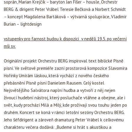
soprán, Marian Krejčík – baryton Jan Fišer – housle, Orchestr
BERG & dirigent Peter Vrábel Teresie Bečková a Norbert Schmidt
– koncept Magdalena Bartáková – výtvarná spolupráce, Vladimír
Burian – lightdesign
vstupenky pro farnost budou k dispozici v neděli 19.5. po večerní
mši sv.
Originální projekt Orchestru BERG inspiroval text biblické Písně
písní. Ve světové premiéře zazní prostorová kompozice Slavomíra
Hořínky Umírám láskou, která vychází z nového českého
přebásnění Písně písní Danielem Rausem. Celý kostel
Nejsvětějšího Salvátora naplní hudba a vytvoří z něj nejen
živoucí hudební nástroj, který posluchače vtáhne a obejme, ale i
svět, kudy prochází Milá a Milý, kde prožívají svou touhu jeden po
druhém. Koncert se koná v rámci letošní sezóny Orchestru BERG.
Jeho šéfdirigent a zároveň dramaturg Peter Vrábel k celkovému
charakteru večera dodává: „Budeme si hrát s akustikou a