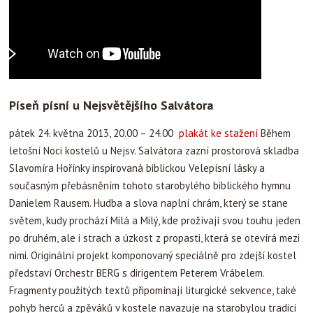
P
íseň písní u Nejsvětějšího Salvátora
pátek 24. května 2013, 20.00 – 24.00
plakát ke stažení
Během
letošní Noci kostelů u Nejsv. Salvátora zazní prostorová skladba
Slavomíra Hořínky inspirovaná biblickou Velepísní lásky a
současným přebásněním tohoto starobylého biblického hymnu
Danielem Rausem. Hudba a slova naplní chrám, který se stane
světem, kudy prochází Milá a Milý, kde prožívají svou touhu jeden
po druhém, ale i strach a úzkost z propasti, která se otevírá mezi
nimi. Originální projekt komponovaný speciálně pro zdejší kostel
představí Orchestr BERG s dirigentem Peterem Vrábelem.
Fragmenty použitých textů připomínají liturgické sekvence, také
pohyb herců a zpěváků v kostele navazuje na starobylou tradici