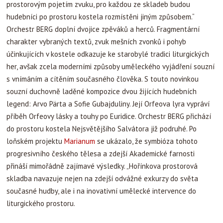
prostorovým pojetím zvuku, pro každou ze skladeb budou
hudebníci po prostoru kostela rozmístěni jiným způsobem.“
Orchestr BERG doplní dvojice zpěváků a herců. Fragmentární
charakter vybraných textů, zvuk mešních zvonků i pohyb
účinkujících v kostele odkazuje ke starobylé tradici liturgických
her, avšak zcela moderními způsoby uměleckého vyjádření souzní
s vnímáním a cítěním současného člověka. S touto novinkou
souzní duchovně laděné kompozice dvou žijících hudebních
legend: Arvo Pärta a Sofie Gubajduliny. Její Orfeova lyra vypráví
příběh Orfeovy lásky a touhy po Euridice. Orchestr BERG přichází
do prostoru kostela Nejsvětějšího Salvátora již podruhé. Po
loňském projektu
Marianum
se ukázalo, že symbióza tohoto
progresivního českého tělesa a zdejší Akademické farnosti
přináší mimořádně zajímavé výsledky. „Hořínkova prostorová
skladba navazuje nejen na zdejší odvážné exkurzy do světa
současné hudby, ale i na inovativní umělecké intervence do
liturgického prostoru.