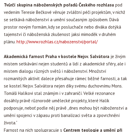
Tvůrčí skupina náboženských pořadů Českého rozhlasu
pod
vedením Teresie Bečkové věnuje zvláštní péči projektům, v nichž
se setkává náboženství a umění současným způsobem. Dává
prostor novým formám, kdy se posluchače nebo diváka dotýká
tajemství či náboženská zkušenost jaksi mimoděk v druhém
plánu.
http://www.rozhlas.cz/nabozenstvi/portal/
Akademická farnost Praha v kostele Nejsv. Salvátora
je živým
místem setkávání nejen studentů a lidí z akademické sféry, ale i
místem dialogu různých světů i náboženství. Množství
rozmanitých aktivit dalece přesahuje rámec běžné farnosti, a tak
se kostel Nejsv. Salvátora nejen díky svému duchovnímu Mons.
Tomáši Halíkovi stal známým i v zahraničí. Velké rezonance
dosáhly právě různorodé umělecké projekty, které Halík
podporuje, neboť podle něj právě „dnes mohou být náboženství a
umění spojenci v zápasu proti banalizaci světa a zpovrchnění
života.“
Farnost na nich spolupracuje s
Centrem teologie a umění při