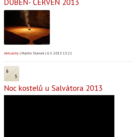
DUBEN- ČERVEN 2013
Aktuality
|
Martin Stanek
|
6.5.2013 13:21
6
5
Noc kostelů u Salvátora 2013