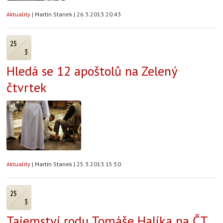
Aktuality
|
Martin Stanek
|
26.3.2013 20:43
25
3
Hledá se 12 apoštolů na Zelený
čtvrtek
Aktuality
|
Martin Stanek
|
25.3.2013 15:50
25
3
Tajemství rodu Tomáše Halíka na ČT