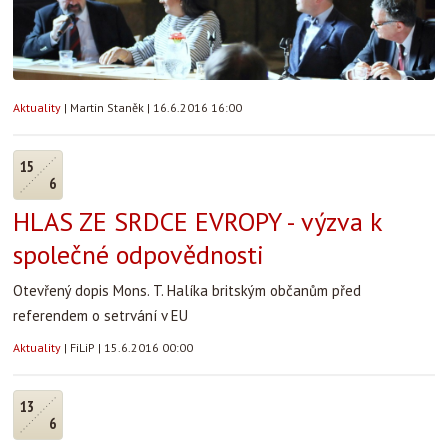
Aktuality
|
Martin Staněk
|
16.6.2016 16:00
15
6
HLAS ZE SRDCE EVROPY - výzva k
společné odpovědnosti
Otevřený dopis Mons. T. Halíka britským občanům před
referendem o setrvání v EU
Aktuality
|
FiLiP
|
15.6.2016 00:00
13
6