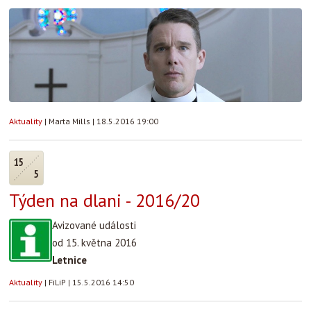
Aktuality
|
Marta Mills
|
18.5.2016 19:00
15
5
Týden na dlani - 2016/20
Avizované události
od 15. května 2016
Letnice
Aktuality
|
FiLiP
|
15.5.2016 14:50