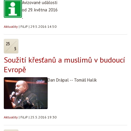
Avizované události
od 29. května 2016
.
Aktuality
|
FiLiP
|
29.5.2016 14:50
25
5
Soužití křesťanů a muslimů v budoucí
Evropě
Dan Drápal -- Tomáš Halík
Aktuality
|
FiLiP
|
25.5.2016 19:30