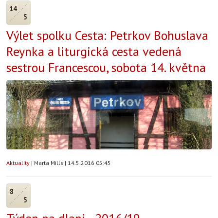
14
5
Výlet spolku Cesta: Petrkov Bohuslava
Reynka a liturgická cesta vedená
sestrou Francescou, sobota 14. května
Aktuality
|
Marta Mills
|
14.5.2016 05:45
8
5