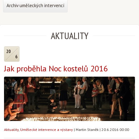
Archiv uměleckých intervencí
AKTUALITY
20
6
Jak proběhla Noc kostelů 2016
Aktuality
,
Umělecké intervence a výstavy
|
Martin Staněk
|
20.6.2016 00:00