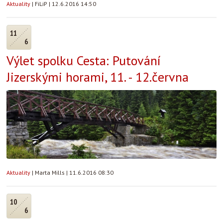
Aktuality
|
FiLiP
|
12.6.2016 14:50
11
6
Výlet spolku Cesta: Putování
Jizerskými horami, 11. - 12.června
Aktuality
|
Marta Mills
|
11.6.2016 08:30
10
6