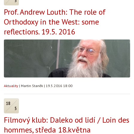
5
Prof. Andrew Louth: The role of
Orthodoxy in the West: some
reflections. 19.5. 2016
Aktuality
|
Martin Staněk
|
19.5.2016 18:00
18
5
Filmový klub: Daleko od lidí / Loin des
hommes, středa 18.května