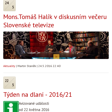
24
5
Mons.Tomáš Halík v diskusním večeru
Slovenské televize
Aktuality
|
Martin Staněk
|
24.5.2016 22:40
22
5
Týden na dlani - 2016/21
Avizované události
od 22. května 2016