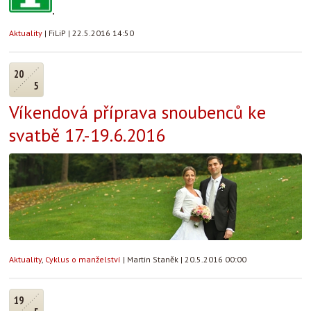
.
Aktuality
|
FiLiP
|
22.5.2016 14:50
20
5
Víkendová příprava snoubenců ke
svatbě 17.-19.6.2016
Aktuality
,
Cyklus o manželství
|
Martin Staněk
|
20.5.2016 00:00
19