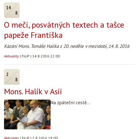
14
8
O meči, posvátných textech a tašce
papeže Františka
Kázání Mons. Tomáše Halíka z 20. neděle v mezidobí, 14. 8. 2016
Aktuality
|
FiLiP
|
14.8.2016 22:00
2
8
Mons. Halík v Asii
Na zpáteční cestě...
Aktuality
|
FiLiP
|
2.8.2016 18:00