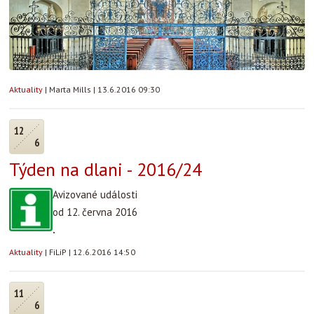
Aktuality
|
Marta Mills
|
13.6.2016 09:30
12
6
Týden na dlani - 2016/24
Avizované události
od 12. června 2016
.
Aktuality
|
FiLiP
|
12.6.2016 14:50
11
6