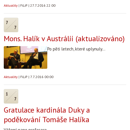
Aktuality
|
FiLiP
|
27.7.2016 22:00
7
7
Mons. Halík v Austrálii (aktualizováno)
Po pěti letech, které uplynuly...
Aktuality
|
FiLiP
|
7.7.2016 00:00
1
7
Gratulace kardinála Duky a
poděkování Tomáše Halíka
Vážený pane profesore,