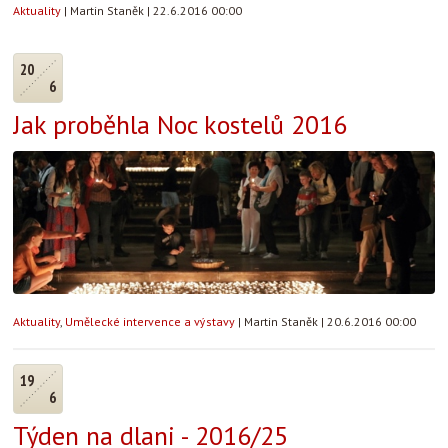
Aktuality
|
Martin Staněk
|
22.6.2016 00:00
20
6
Jak proběhla Noc kostelů 2016
Aktuality
,
Umělecké intervence a výstavy
|
Martin Staněk
|
20.6.2016 00:00
19
6
Týden na dlani - 2016/25