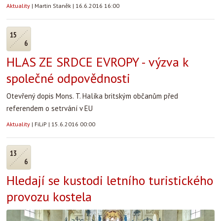
Aktuality
|
Martin Staněk
|
16.6.2016 16:00
15
6
HLAS ZE SRDCE EVROPY - výzva k
společné odpovědnosti
Otevřený dopis Mons. T. Halíka britským občanům před
referendem o setrvání v EU
Aktuality
|
FiLiP
|
15.6.2016 00:00
13
6
Hledají se kustodi letního turistického
provozu kostela