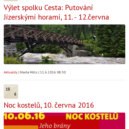
Výlet spolku Cesta: Putování
Jizerskými horami, 11. - 12.června
Aktuality
|
Marta Mills
|
11.6.2016 08:30
10
6
Noc kostelů, 10. června 2016