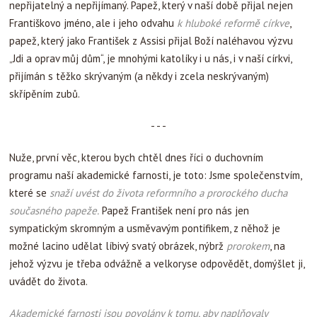
nepřijatelný a nepřijímaný. Papež, který v naší době přijal nejen
Františkovo jméno, ale i jeho odvahu
k hluboké reformě církve
,
papež, který jako František z Assisi přijal Boží naléhavou výzvu
„Jdi a oprav můj dům“, je mnohými katolíky i u nás, i v naší církvi,
přijímán s těžko skrývaným (a někdy i zcela neskrývaným)
skřípěním zubů.
- - -
Nuže, první věc, kterou bych chtěl dnes říci o duchovním
programu naší akademické farnosti, je toto: Jsme společenstvím,
které se
snaží uvést do života reformního a prorockého ducha
současného papeže.
Papež František není pro nás jen
sympatickým skromným a usměvavým pontifikem, z něhož je
možné lacino udělat líbivý svatý obrázek, nýbrž
prorokem
, na
jehož výzvu je třeba odvážně a velkoryse odpovědět, domýšlet ji,
uvádět do života.
Akademické farnosti jsou povolány k tomu, aby naplňovaly