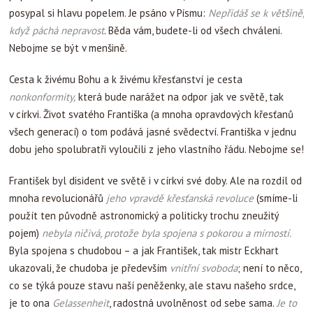
posypal si hlavu popelem. Je psáno v Písmu:
Nepřidáš se k většině,
když páchá nepravost
. Běda vám, budete-li od všech chváleni.
Nebojme se být v menšině.
Cesta k živému Bohu a k živému křesťanství je cesta
nonkonformity,
která bude narážet na odpor jak ve světě, tak
v církvi. Život svatého Františka (a mnoha opravdových křesťanů
všech generací) o tom podává jasné svědectví. Františka v jednu
dobu jeho spolubratři vyloučili z jeho vlastního řádu. Nebojme se!
František byl disident ve světě i v církvi své doby. Ale na rozdíl od
mnoha revolucionářů
jeho vpravdě křesťanská revoluce
(smíme-li
použít ten původně astronomický a politicky trochu zneužitý
pojem)
nebyla ničivá, protože byla spojena s pokorou a mírností.
Byla spojena s chudobou – a jak František, tak mistr Eckhart
ukazovali, že chudoba je především
vnitřní svoboda
; není to něco,
co se týká pouze stavu naší peněženky, ale stavu našeho srdce,
je to ona
Gelassenheit
, radostná uvolněnost od sebe sama.
Je to