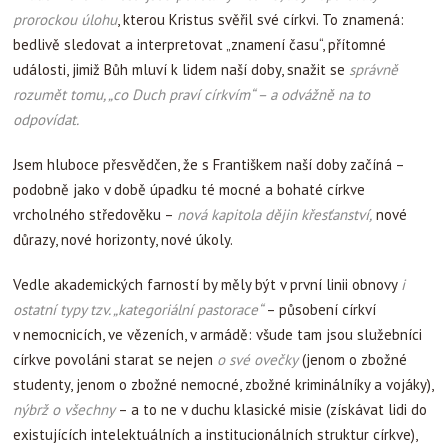
prorockou úlohu
, kterou Kristus svěřil své církvi. To znamená:
bedlivě sledovat a interpretovat „znamení času“, přítomné
události, jimiž Bůh mluví k lidem naší doby, snažit se
správně
rozumět tomu, „co Duch praví církvím“ – a odvážně na to
odpovídat.
Jsem hluboce přesvědčen, že s Františkem naší doby začíná –
podobně jako v době úpadku té mocné a bohaté církve
vrcholného středověku –
nová kapitola dějin křesťanství,
nové
důrazy, nové horizonty, nové úkoly.
Vedle akademických farností by měly být v první linii obnovy
i
ostatní typy tzv. „kategoriální pastorace“
– působení církví
v nemocnicích, ve vězeních, v armádě: všude tam jsou služebníci
církve povoláni starat se nejen
o své ovečky
(jenom o zbožné
studenty, jenom o zbožné nemocné, zbožné kriminálníky a vojáky),
nýbrž o všechny
– a to ne v duchu klasické misie (získávat lidi do
existujících intelektuálních a institucionálních struktur církve),