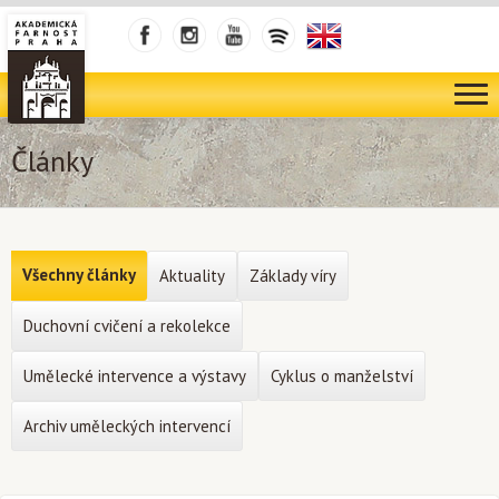
Články
Všechny články
Aktuality
Základy víry
Duchovní cvičení a rekolekce
Umělecké intervence a výstavy
Cyklus o manželství
Archiv uměleckých intervencí