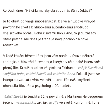
Co Duch dnes říká církvím, jaký obrat od nás Bůh očekává?
Je to obrat od vnější náboženskosti k živé a hluboké víře, od
povrchního života k hlubokému autentickému životu, od
vnějškového obrazu Boha k živému Bohu. Ano, to jsou zásady
stále platné, ale dnes je třeba je nově pochopit a nově
realizovat.
V řadě kázání během léta jsem vám nabídl k úvaze některá
teologicko-filozofická témata, o kterých v této době intenzivně
přemýšlím. Kroužila kolem věty mistra Eckharta:
Vnější člověk má
vnějšího boha, vnitřní člověk má vnitřního Boha.
Pokusil jsem se
interpretovat tuto větu ve světle toho, čím naše myšlení
obohatila filozofie a psychologie 20. století.
Vnější člověk
je ten, který žije povrchně, s Martinem Heideggerem
řečeno:
neautenticky
, tak, jak
se žije
ve světě, konformně. To je