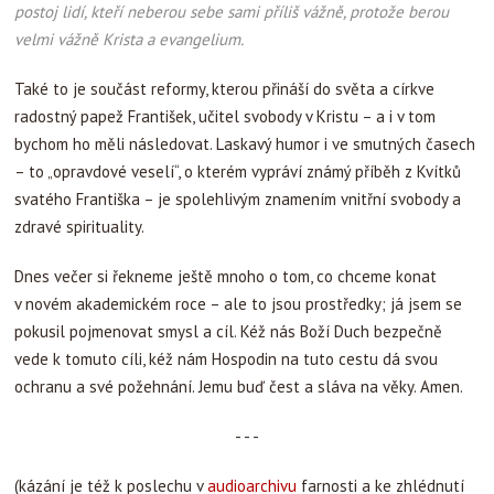
postoj lidí, kteří neberou sebe sami příliš vážně, protože berou
velmi vážně Krista a evangelium.
Také to je součást reformy, kterou přináší do světa a církve
radostný papež František, učitel svobody v Kristu – a i v tom
bychom ho měli následovat. Laskavý humor i ve smutných časech
– to „opravdové veselí“, o kterém vypráví známý příběh z Kvítků
svatého Františka – je spolehlivým znamením vnitřní svobody a
zdravé spirituality.
Dnes večer si řekneme ještě mnoho o tom, co chceme konat
v novém akademickém roce – ale to jsou prostředky; já jsem se
pokusil pojmenovat smysl a cíl. Kéž nás Boží Duch bezpečně
vede k tomuto cíli, kéž nám Hospodin na tuto cestu dá svou
ochranu a své požehnání. Jemu buď čest a sláva na věky. Amen.
- - -
(kázání je též k poslechu v
audioarchivu
farnosti a ke zhlédnutí