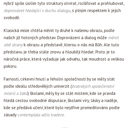
nýbrž spíše úsilím tyto struktury otvírat, rozšiřovat a prohlubovat,
doprovázet hledající v duchu dialogu
, s plným respektem k jejich
svobodě.
Klasická misie chtěla měnit ty druhé k našemu obrazu, podle
našich již hotových představ. Doprovázení a dialog může
měnit
obě strany
k obrazu a představě, kterou o nás má Bůh. Ale tuto
představu je třeba stále znovu a hlouběji hledat. Proto je to
náročná práce, která vyžaduje jak odvahu, tak moudrost a velikou
pokoru.
Farnosti, církevní hnutí a řeholní společnosti by se měly stát
podle ideálu středověkých univerzit (
bratrských společenství
mistrů a žáků
) školami, měly by se stát místem, kde se pravda
hledá cestou svobodné disputace, školami víry, lásky a naděje,
kde se předává učení, které bylo nejdříve promeditováno podle
zásady
contemplata alliis tradere
.
- - -