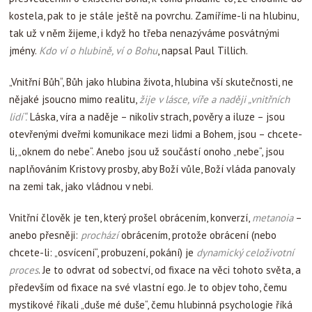
kostela, pak to je stále ještě na povrchu. Zamíříme-li na hlubinu,
tak už v něm žijeme, i když ho třeba nenazýváme posvátnými
jmény.
Kdo ví o hlubině, ví o Bohu
, napsal Paul Tillich.
„Vnitřní Bůh“, Bůh jako hlubina života, hlubina vší skutečnosti, ne
nějaké jsoucno mimo realitu,
žije v lásce, víře a naději „vnitřních
lidí“.
Láska, víra a naděje – nikoliv strach, pověry a iluze – jsou
otevřenými dveřmi komunikace mezi lidmi a Bohem, jsou – chcete-
li, „oknem do nebe“. Anebo jsou už součástí onoho „nebe“, jsou
naplňováním Kristovy prosby, aby Boží vůle, Boží vláda panovaly
na zemi tak, jako vládnou v nebi.
Vnitřní člověk je ten, který prošel obrácením, konverzí,
metanoia
–
anebo přesněji:
prochází
obrácením, protože obrácení (nebo
chcete-li: „osvícení“, probuzení, pokání) je
dynamický celoživotní
proces
. Je to odvrat od sobectví, od fixace na věci tohoto světa, a
především od fixace na své vlastní ego. Je to objev toho, čemu
mystikové říkali „duše mé duše“, čemu hlubinná psychologie říká