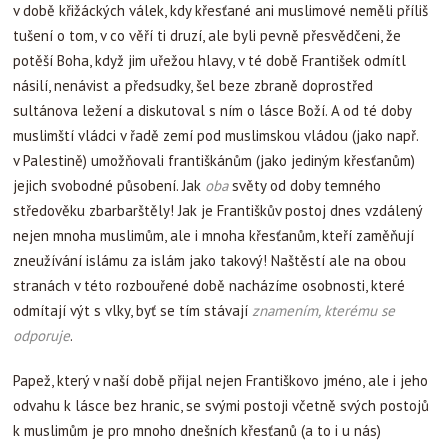
v době křižáckých válek, kdy křesťané ani muslimové neměli příliš
tušení o tom, v co věří ti druzí, ale byli pevně přesvědčeni, že
potěší Boha, když jim uřežou hlavy, v té době František odmítl
násilí, nenávist a předsudky, šel beze zbraně doprostřed
sultánova ležení a diskutoval s ním o lásce Boží. A od té doby
muslimští vládci v řadě zemí pod muslimskou vládou (jako např.
v Palestině) umožňovali františkánům (jako jediným křesťanům)
jejich svobodné působení. Jak
oba
světy od doby temného
středověku zbarbarštěly! Jak je Františkův postoj dnes vzdálený
nejen mnoha muslimům, ale i mnoha křesťanům, kteří zaměňují
zneužívání islámu za islám jako takový! Naštěstí ale na obou
stranách v této rozbouřené době nacházíme osobnosti, které
odmítají výt s vlky, byť se tím stávají
znamením, kterému se
odporuje
.
Papež, který v naší době přijal nejen Františkovo jméno, ale i jeho
odvahu k lásce bez hranic, se svými postoji včetně svých postojů
k muslimům je pro mnoho dnešních křesťanů (a to i u nás)