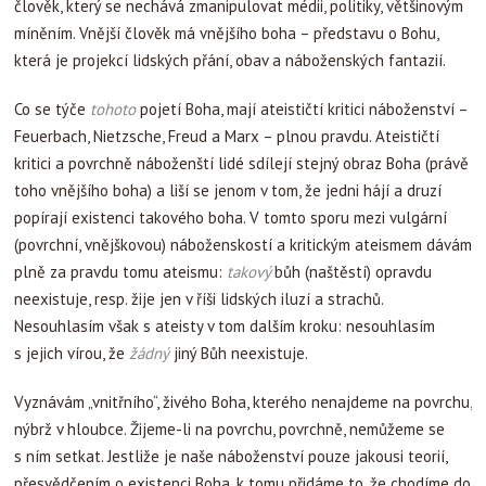
člověk, který se nechává zmanipulovat médii, politiky, většinovým
míněním. Vnější člověk má vnějšího boha – představu o Bohu,
která je projekcí lidských přání, obav a náboženských fantazií.
Co se týče
tohoto
pojetí Boha, mají ateističtí kritici náboženství –
Feuerbach, Nietzsche, Freud a Marx – plnou pravdu. Ateističtí
kritici a povrchně náboženští lidé sdílejí stejný obraz Boha (právě
toho vnějšího boha) a liší se jenom v tom, že jedni hájí a druzí
popírají existenci takového boha. V tomto sporu mezi vulgární
(povrchní, vnějškovou) náboženskostí a kritickým ateismem dávám
plně za pravdu tomu ateismu:
takový
bůh (naštěstí) opravdu
neexistuje, resp. žije jen v říši lidských iluzí a strachů.
Nesouhlasím však s ateisty v tom dalším kroku: nesouhlasím
s jejich vírou, že
žádný
jiný Bůh neexistuje.
Vyznávám „vnitřního“, živého Boha, kterého nenajdeme na povrchu,
nýbrž v hloubce. Žijeme-li na povrchu, povrchně, nemůžeme se
s ním setkat. Jestliže je naše náboženství pouze jakousi teorií,
přesvědčením o existenci Boha, k tomu přidáme to, že chodíme do