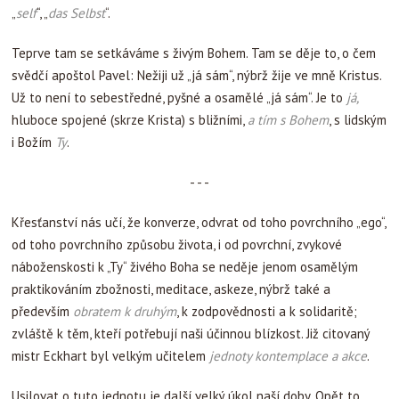
„
self
“, „
das Selbst
“.
Teprve tam se setkáváme s živým Bohem. Tam se děje to, o čem
svědčí apoštol Pavel: Nežiji už „já sám“, nýbrž žije ve mně Kristus.
Už to není to sebestředné, pyšné a osamělé „já sám“. Je to
já,
hluboce spojené (skrze Krista) s bližními,
a tím s Bohem
, s lidským
i Božím
Ty
.
- - -
Křesťanství nás učí, že konverze, odvrat od toho povrchního „ego“,
od toho povrchního způsobu života, i od povrchní, zvykové
náboženskosti k „Ty“ živého Boha se neděje jenom osamělým
praktikováním zbožnosti, meditace, askeze, nýbrž také a
především
obratem k druhým
, k zodpovědnosti a k solidaritě;
zvláště k těm, kteří potřebují naši účinnou blízkost. Již citovaný
mistr Eckhart byl velkým učitelem
jednoty kontemplace a akce
.
Usilovat o tuto jednotu je další velký úkol naší doby. Opět to