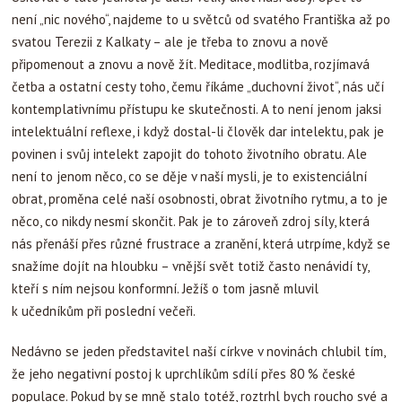
není „nic nového“, najdeme to u světců od svatého Františka až po
svatou Terezii z Kalkaty – ale je třeba to znovu a nově
připomenout a znovu a nově žít. Meditace, modlitba, rozjímavá
četba a ostatní cesty toho, čemu říkáme „duchovní život“, nás učí
kontemplativnímu přístupu ke skutečnosti. A to není jenom jaksi
intelektuální reflexe, i když dostal-li člověk dar intelektu, pak je
povinen i svůj intelekt zapojit do tohoto životního obratu. Ale
není to jenom něco, co se děje v naší mysli, je to existenciální
obrat, proměna celé naší osobnosti, obrat životního rytmu, a to je
něco, co nikdy nesmí skončit. Pak je to zároveň zdroj síly, která
nás přenáší přes různé frustrace a zranění, která utrpíme, když se
snažíme dojít na hloubku – vnější svět totiž často nenávidí ty,
kteří s ním nejsou konformní. Ježíš o tom jasně mluvil
k učedníkům při poslední večeři.
Nedávno se jeden představitel naší církve v novinách chlubil tím,
že jeho negativní postoj k uprchlíkům sdílí přes 80 % české
populace. Pokud by se mně stalo totéž, roztrhl bych roucho své a