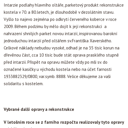
Intarzie podlahy hlavního oltáře, parketový produkt rekonstrukce
kostela v 70. a 80.letech, je dlouhodobě v dezolátním stavu.
Vyšlo to najevo zejména po odkrytí červeného koberce v roce
2009. Během podzimu by mělo dojít k její rekonstrukci a
nahrazení shnilých parket novou intarzií, inspirovanou barokní
jednoduchou intarzií před oltářem sv.Františka Xaverského.
Celkové náklady nebudou vysoké, odhad je na 35 tisíc korun na
dřevěnou část, cca 10 tisíc bude stát oprava prasklého stupně
před intarzií. Přispět na opravu můžete vždy po mši sv. do
označené kasičky u východu kostela nebo na účet farnosti
1933882329/0800, var.symb. 8888. Velice děkujeme za vaši
solidaritu s kostelem.
Vybrané další opravy a rekonstrukce
V letošním roce se z farního rozpočtu realizovaly tyto opravy