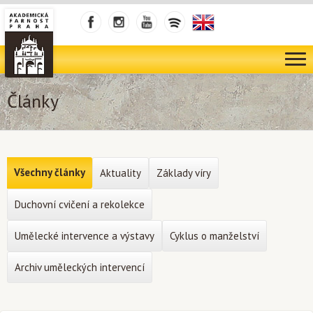
Články
Všechny články
Aktuality
Základy víry
Duchovní cvičení a rekolekce
Umělecké intervence a výstavy
Cyklus o manželství
Archiv uměleckých intervencí