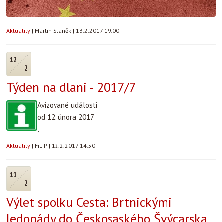
Aktuality
|
Martin Staněk
|
13.2.2017 19:00
12
2
Týden na dlani - 2017/7
Avizované události
od 12. února 2017
.
Aktuality
|
FiLiP
|
12.2.2017 14:50
11
2
Výlet spolku Cesta: Brtnickými
ledopády do Českosaského Švýcarska,