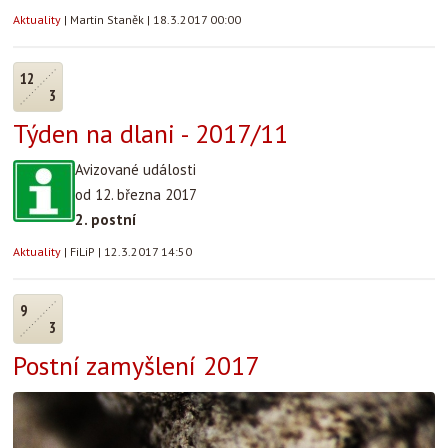
Aktuality
|
Martin Staněk
|
18.3.2017 00:00
12
3
Týden na dlani - 2017/11
Avizované události
od 12. března 2017
2. postní
Aktuality
|
FiLiP
|
12.3.2017 14:50
9
3
Postní zamyšlení 2017