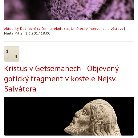
Aktuality
,
Duchovní cvičení a rekolekce
,
Umělecké intervence a výstavy
|
Marta Mills
|
1.3.2017 18:00
1
3
Kristus v Getsemanech - Objevený
gotický fragment v kostele Nejsv.
Salvátora