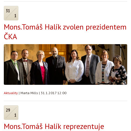
31
1
Mons.Tomáš Halík zvolen prezidentem
ČKA
Aktuality
|
Marta Mills
|
31.1.2017 12:00
29
1
Mons.Tomáš Halík reprezentuje