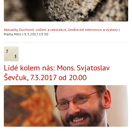
Aktuality
,
Duchovní cvičení a rekolekce
,
Umělecké intervence a výstavy
|
Marta Mills
|
9.3.2017 19:30
7
3
Lidé kolem nás: Mons. Svjatoslav
Ševčuk, 7.3.2017 od 20.00