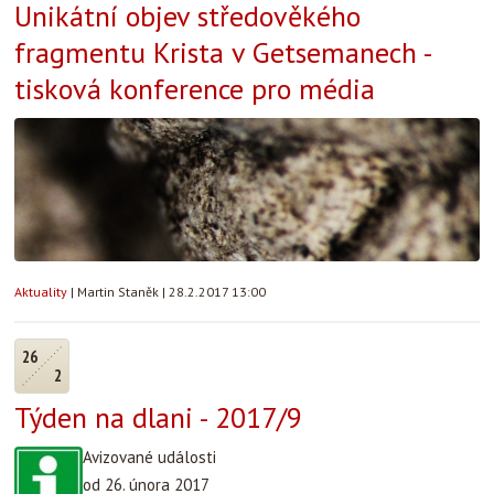
Unikátní objev středověkého
fragmentu Krista v Getsemanech -
tisková konference pro média
Aktuality
|
Martin Staněk
|
28.2.2017 13:00
26
2
Týden na dlani - 2017/9
Avizované události
od 26. února 2017