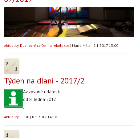
Aktuality
,
Duchovní cvičení a rekolekce
|
Marta Mills
|
9.1.2017 13:00
8
1
Týden na dlani - 2017/2
Avizované události
od 8. ledna 2017
.
Aktuality
|
FiLiP
|
8.1.2017 14:50
1