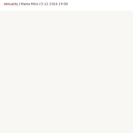
Aktuality
|
Marta Mills
|
5.12.2016 19:00
5
12
Člověk v biblických příbězích
Aktuality
,
Duchovní cvičení a rekolekce
|
Marta Mills
|
5.12.2016 00:00
4
12
Týden na dlani - 2016/49