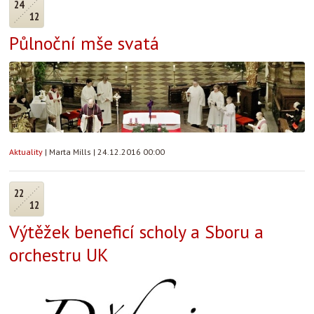
24
12
Půlnoční mše svatá
Aktuality
|
Marta Mills
|
24.12.2016 00:00
22
12
Výtěžek beneficí scholy a Sboru a
orchestru UK