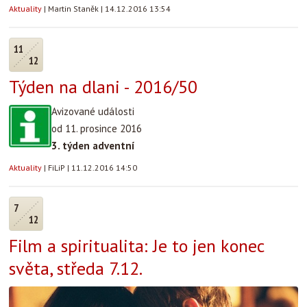
Aktuality
|
Martin Staněk
|
14.12.2016 13:54
11
12
Týden na dlani - 2016/50
Avizované události
od 11. prosince 2016
3. týden adventní
Aktuality
|
FiLiP
|
11.12.2016 14:50
7
12
Film a spiritualita: Je to jen konec
světa, středa 7.12.