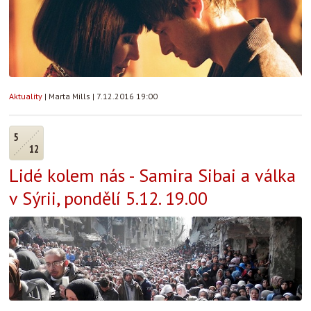
Aktuality
|
Marta Mills
|
7.12.2016 19:00
5
12
Lidé kolem nás - Samira Sibai a válka
v Sýrii, pondělí 5.12. 19.00