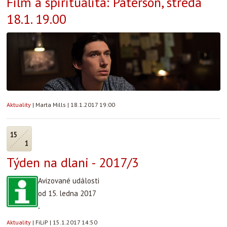
Film a spiritualita: Paterson, středa
18.1. 19.00
Aktuality
|
Marta Mills
|
18.1.2017 19:00
15
1
Týden na dlani - 2017/3
Avizované události
od 15. ledna 2017
.
Aktuality
|
FiLiP
|
15.1.2017 14:50