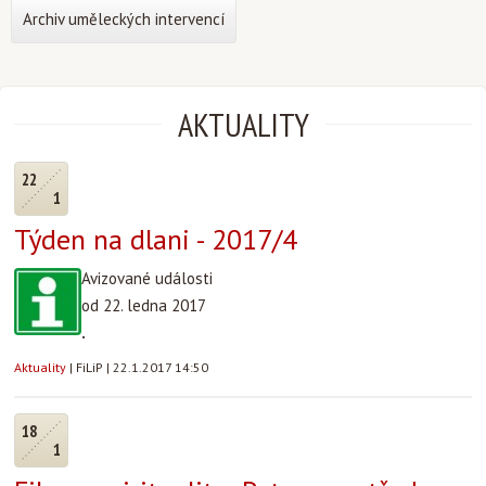
Archiv uměleckých intervencí
AKTUALITY
22
1
Týden na dlani - 2017/4
Avizované události
od 22. ledna 2017
.
Aktuality
|
FiLiP
|
22.1.2017 14:50
18
1