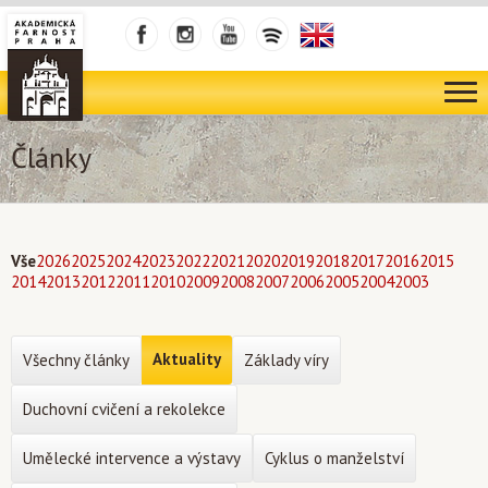
Články
Vše
2026
2025
2024
2023
2022
2021
2020
2019
2018
2017
2016
2015
2014
2013
2012
2011
2010
2009
2008
2007
2006
2005
2004
2003
Aktuality
Všechny články
Základy víry
Duchovní cvičení a rekolekce
Umělecké intervence a výstavy
Cyklus o manželství