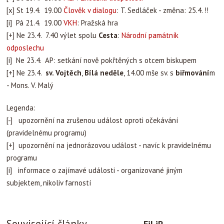
[x] St 19.4. 19.00
Člověk v dialogu
: T. Sedláček - změna: 25.4. !!
[i] Pá 21.4. 19.00
VKH
: Pražská hra
[+] Ne 23.4. 7.40 výlet spolu
Cesta
:
Národní památník
odposlechu
[i] Ne 23.4. AP: setkání nově pokřtěných s otcem biskupem
[+] Ne 23.4.
sv. Vojtěch
,
Bílá neděle
, 14.00 mše sv. s
biřmování
m
- Mons. V. Malý
Legenda:
[-] upozornění na zrušenou událost oproti očekávání
(pravidelnému programu)
[+] upozornění na jednorázovou událost - navíc k pravidelnému
programu
[i] informace o zajímavé události - organizované jiným
subjektem, nikoliv farností
Související články
FiLiP