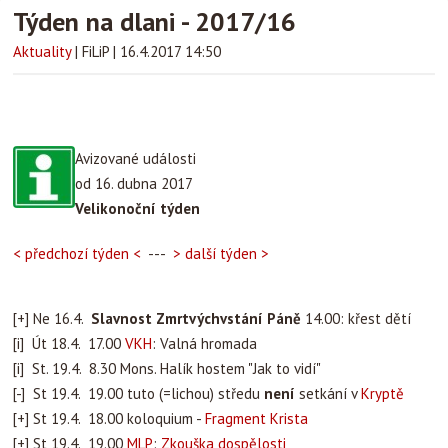
Týden na dlani - 2017/16
Aktuality
|
FiLiP
|
16.4.2017 14:50
Avizované události
od 16. dubna 2017
Velikonoční týden
< předchozí týden <
---
> další týden >
[+] Ne 16.4.
Slavnost Zmrtvýchvstání Páně
14.00: křest dětí
[i] Út 18.4. 17.00
VKH
: Valná hromada
[i] St. 19.4. 8.30 Mons. Halík hostem "Jak to vidí"
[-] St 19.4. 19.00 tuto (=lichou) středu
není
setkání v
Kryptě
[+] St 19.4. 18.00 koloquium -
Fragment Krista
[+] St 19.4. 19.00
MLP
:
Zkouška dospělosti