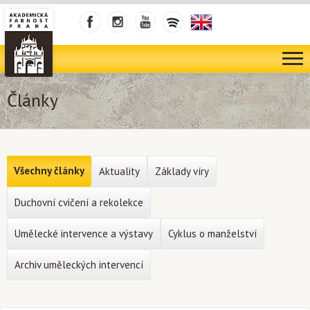
Články
Všechny články
Aktuality
Základy víry
Duchovní cvičení a rekolekce
Umělecké intervence a výstavy
Cyklus o manželství
Archiv uměleckých intervencí