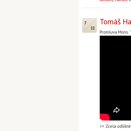
Tomáš Hal
7
11
Promluva Mons. T
>> Zcela odlišn