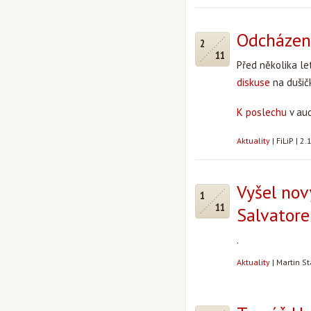
Odcházení
2
11
Před několika le
diskuse
na dušič
K poslechu
v aud
Aktuality
|
FiLiP
|
2.
Vyšel nov
1
11
Salvatore
.
Aktuality
|
Martin S