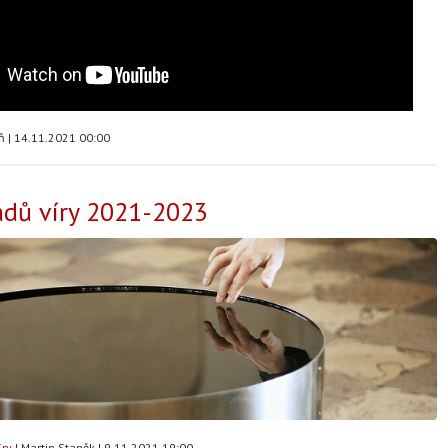
áň
|
14.11.2021 00:00
adů víry 2021-2023
íry
|
Martin Staněk
|
9.11.2021 19:00