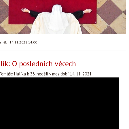
taněk
|
14.11.2021 14:00
ík: O posledních věcech
omáše Halíka k 33. neděli v mezidobí 14. 11. 2021