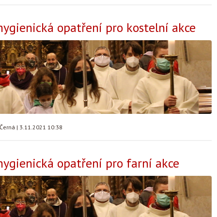
hygienická opatření pro kostelní akce
 Černá
|
3.11.2021 10:38
hygienická opatření pro farní akce