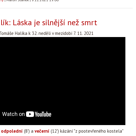
ík: Láska je silnější než smrt
omáše Halíka k 32. neděli v mezidobí 7. 11. 2021
é
odpolední
(8') a
večerní
(12') kázání "z pootevřeného kostela"