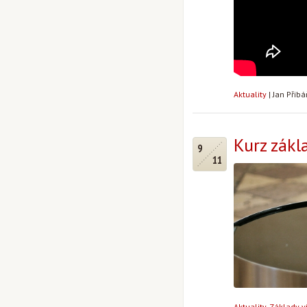
Aktuality
|
Jan Přib
Kurz zákl
9
11
Aktuality
,
Základy v