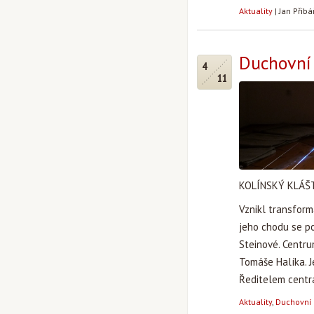
Aktuality
|
Jan Přib
Duchovní 
4
11
KOLÍNSKÝ KLÁŠT
Vznikl transform
jeho chodu se po
Steinové. Centr
Tomáše Halíka. J
Ředitelem centra 
Aktuality
,
Duchovní 