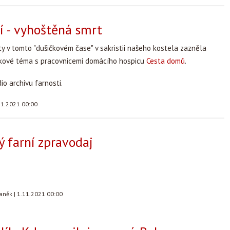
 - vyhoštěná smrt
ty v tomto "dušičkovém čase" v sakristii našeho kostela zazněla
kové téma s pracovnicemi domácího hospicu
Cesta domů
.
io archivu farnosti.
11.2021 00:00
ý farní zpravodaj
taněk
|
1.11.2021 00:00