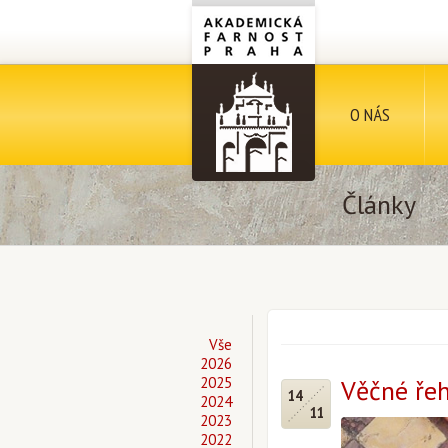
O NÁS
Články
Vše
2026
2025
Věčné řeho
14
2024
11
2023
2022