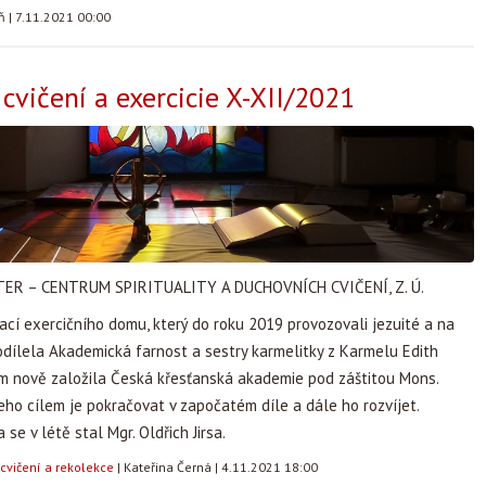
áň
|
7.11.2021 00:00
cvičení a exercicie X-XII/2021
ER – CENTRUM SPIRITUALITY A DUCHOVNÍCH CVIČENÍ, Z. Ú.
ací exercičního domu, který do roku 2019 provozovali jezuité a na
dílela Akademická farnost a sestry karmelitky z Karmelu Edith
um nově založila Česká křesťanská akademie pod záštitou Mons.
eho cílem je pokračovat v započatém díle a dále ho rozvíjet.
se v létě stal Mgr. Oldřich Jirsa.
cvičení a rekolekce
|
Kateřina Černá
|
4.11.2021 18:00