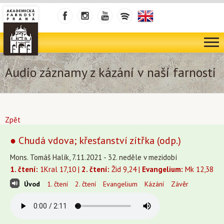
Audio záznamy z kázání v naší farnosti
Zpět
● Chudá vdova; křesťanství zítřka (odp.)
Mons. Tomáš Halík, 7.11.2021 - 32. neděle v mezidobí
1. čtení:
1Kral 17,10 |
2. čtení:
Žid 9,24 |
Evangelium:
Mk 12,38
Úvod
1. čtení
2. čtení
Evangelium
Kázání
Závěr