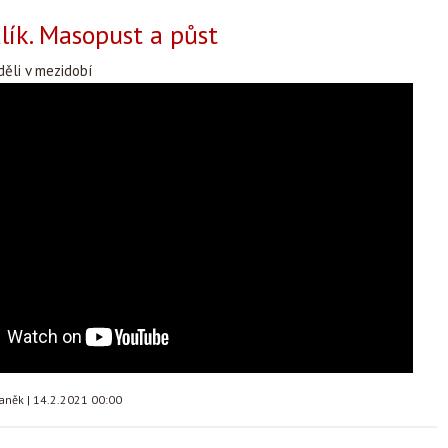
ík. Masopust a půst
děli v mezidobí
taněk
|
14.2.2021 00:00