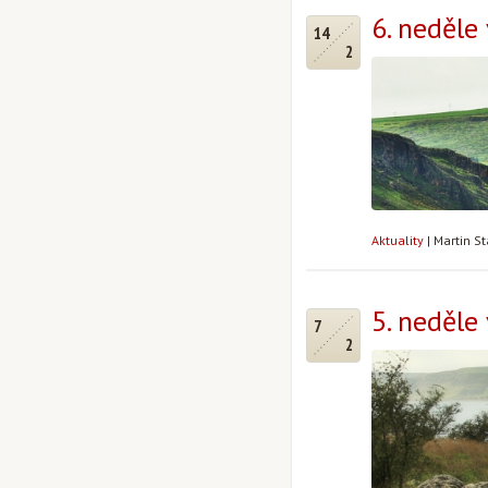
6. neděle
14
2
Aktuality
|
Martin S
5. neděle
7
2