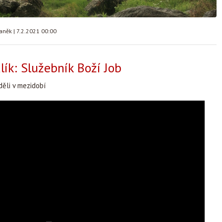
taněk
|
7.2.2021 00:00
ík: Služebník Boží Job
děli v mezidobí