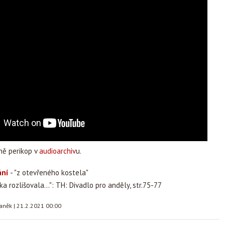
ně perikop v
audioarchiv
u.
ání
- "z otevřeného kostela"
a rozlišovala...": TH: Divadlo pro anděly, str.75-77
taněk
|
21.2.2021 00:00