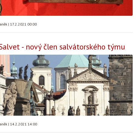
taněk
|
17.2.2021 00:00
 Salvet - nový člen salvátorského týmu
taněk
|
14.2.2021 14:00