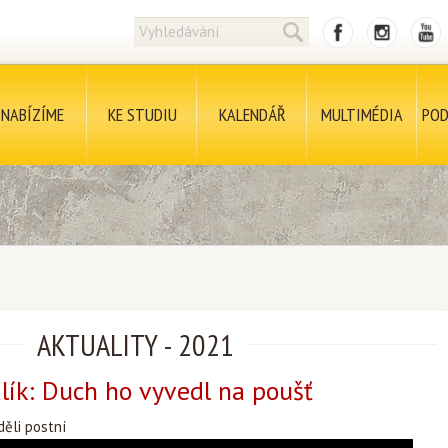
NABÍZÍME
KE STUDIU
KALENDÁŘ
MULTIMÉDIA
POD
AKTUALITY
-
2021
ík: Duch ho vyvedl na poušť
děli postní