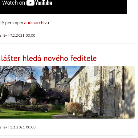
ně perikop v
audioarchiv
u.
taněk
|
7.2.2021 00:00
klášter hledá nového ředitele
taněk
|
1.2.2021 00:00