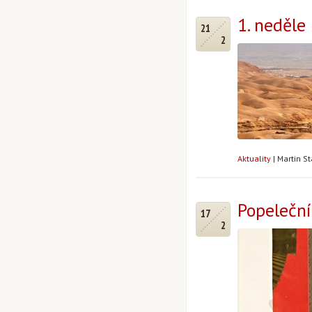
1. neděle
21
2
Aktuality
|
Martin S
Popeleční
17
2