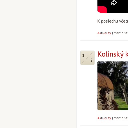
K poslechu včet
Aktuality
|
Martin S
Kolínský 
1
2
Aktuality
|
Martin S