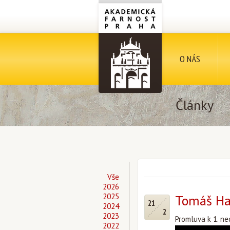
O NÁS
Články
Vše
2026
2025
Tomáš Hal
21
2024
2
2023
Promluva k 1. ne
2022