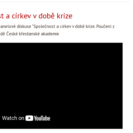
t a církev v době krize
nelové diskuse "Společnost a církev v době krize. Poučení z
ůdě České křesťanské akademie