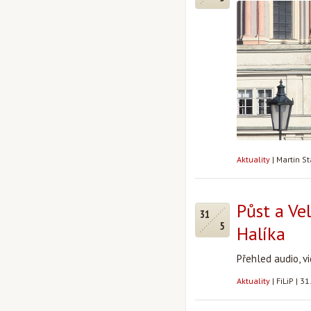
Aktuality
|
Martin S
Půst a Ve
31
5
Halíka
Přehled audio, 
Aktuality
|
FiLiP
|
31