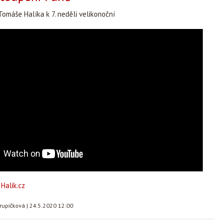
omáše Halíka k 7. neděli velikonoční
u
Halik.cz
rupičková
|
24.5.2020 12:00