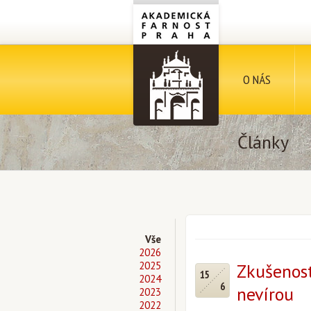
O NÁS
Články
Vše
2026
2025
Zkušenost
15
2024
6
nevírou
2023
2022