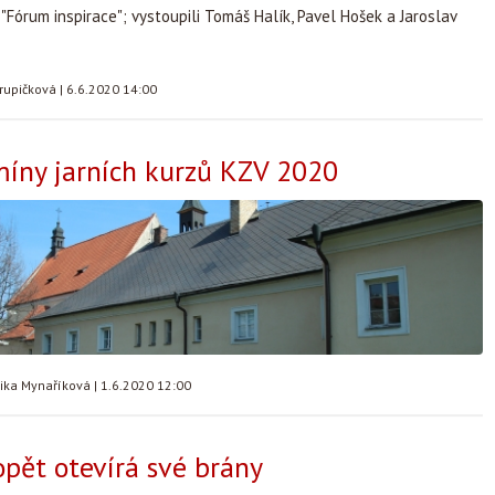
 "Fórum inspirace"; vystoupili Tomáš Halík, Pavel Hošek a Jaroslav
rupičková
|
6.6.2020 14:00
íny jarních kurzů KZV 2020
ika Mynaříková
|
1.6.2020 12:00
opět otevírá své brány