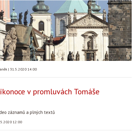
taněk
|
31.5.2020 14:00
likonoce v promluvách Tomáše
video záznamů a plných textů
.5.2020 12:00