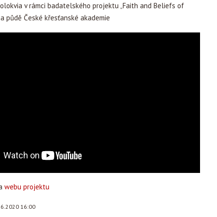
lokvia v rámci badatelského projektu „Faith and Beliefs of
 na půdě České křesťanské akademie
na
webu projektu
.6.2020 16:00