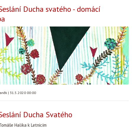
Seslání Ducha svatého - domácí
ba
taněk
|
31.5.2020 00:00
Seslání Ducha Svatého
Tomáše Halíka k Letnicím