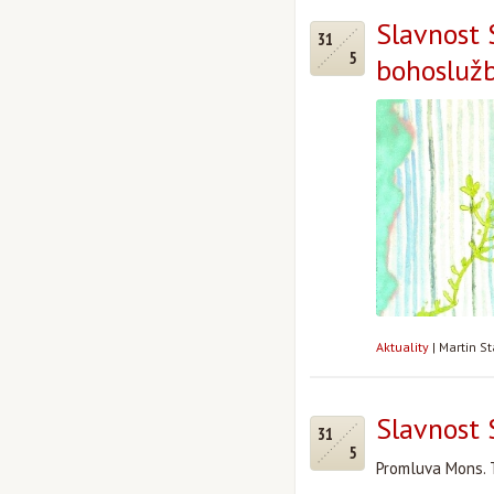
Slavnost 
31
5
bohosluž
Aktuality
|
Martin S
Slavnost 
31
5
Promluva Mons. 