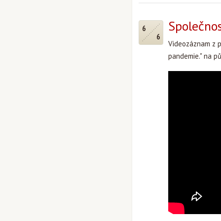
Společnos
6
6
Videozáznam z pa
pandemie." na p