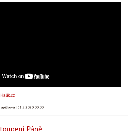
u
Halik.cz
rupičková
|
31.5.2020 00:00
toupení Páně