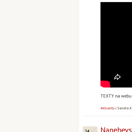
TEXTY na web
Aktuality
|
Sandra K
Nanebevs
24