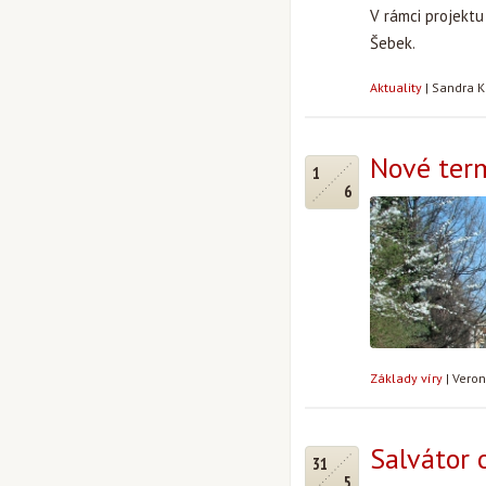
V rámci projektu
Šebek.
Aktuality
|
Sandra K
Nové term
1
6
Základy víry
|
Veron
Salvátor 
31
5