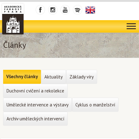
Články
Všechny články
Aktuality
Základy víry
Duchovní cvičení a rekolekce
Umělecké intervence a výstavy
Cyklus o manželství
Archiv uměleckých intervencí