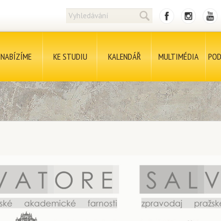
NABÍZÍME
KE STUDIU
KALENDÁŘ
MULTIMÉDIA
POD