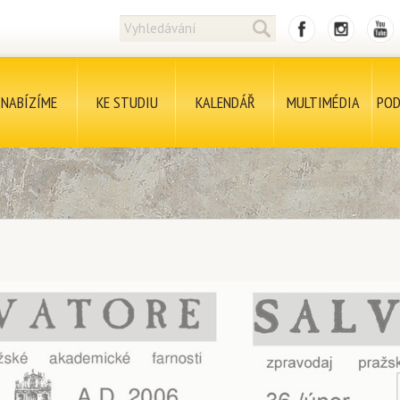
NABÍZÍME
KE STUDIU
KALENDÁŘ
MULTIMÉDIA
POD