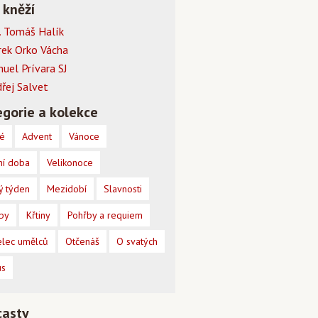
 kněží
 Tomáš Halík
rek Orko Vácha
muel Prívara SJ
dřej Salvet
gorie a kolekce
é
Advent
Vánoce
ní doba
Velikonoce
ý týden
Mezidobí
Slavnosti
by
Křtiny
Pohřby a requiem
lec umělců
Otčenáš
O svatých
us
casty