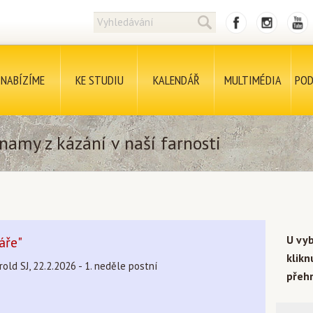
NABÍZÍME
KE STUDIU
KALENDÁŘ
MULTIMÉDIA
POD
namy z kázání v naší farnosti
U vy
áře"
klik
rold SJ, 22.2.2026 - 1. neděle postní
přehr