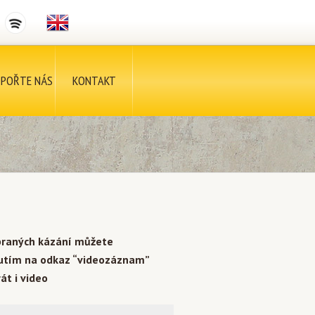
POŘTE NÁS
KONTAKT
braných kázání můžete
nutím na odkaz “videozáznam”
át i video