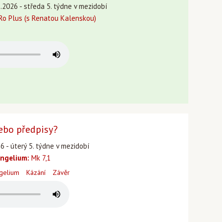
.2026 - středa 5. týdne v mezidobí
o Plus (s Renatou Kalenskou)
nebo předpisy?
26 - úterý 5. týdne v mezidobí
ngelium:
Mk 7,1
gelium
Kázání
Závěr