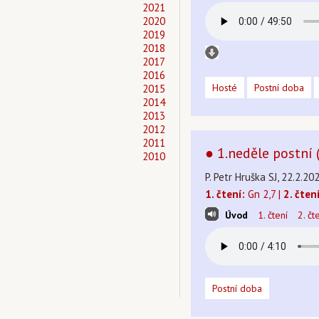
2021
2020
2019
2018
2017
2016
Hosté
Postní doba
2015
2014
2013
2012
2011
● 1.neděle postní 
2010
P. Petr Hruška SJ, 22.2.20
1. čtení:
Gn 2,7 |
2. čtení
Úvod
1. čtení
2. čt
Postní doba