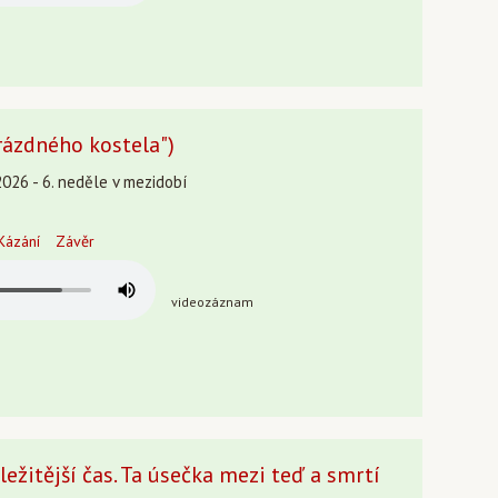
prázdného kostela")
2026 - 6. neděle v mezidobí
Kázání
Závěr
videozáznam
ležitější čas. Ta úsečka mezi teď a smrtí