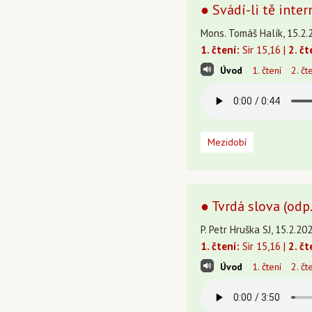
● Svádí-li tě inter
Mons. Tomáš Halík, 15.2.
1. čtení:
Sir 15,16 |
2. čt
Úvod
1. čtení
2. čt
Mezidobí
● Tvrdá slova (odp.
P. Petr Hruška SJ, 15.2.20
1. čtení:
Sir 15,16 |
2. čt
Úvod
1. čtení
2. čt