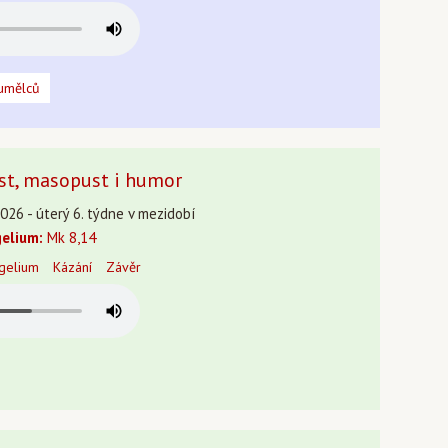
umělců
ůst, masopust i humor
026 - úterý 6. týdne v mezidobí
elium:
Mk 8,14
gelium
Kázání
Závěr