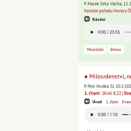
P. Marek Orko Vácha, 11.2
hostem pořadu Hovory ČR
Kázání
Mezidobí
Bonus
● Milosrdenství, 
P. Petr Hruška SJ, 10.2.20
1. čtení:
1Král 8,22 |
Eva
Úvod
1. čtení
Evan