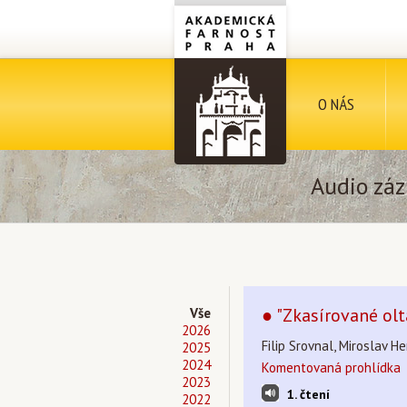
O NÁS
Audio záz
● "Zkasírované olt
Vše
2026
Filip Srovnal, Miroslav He
2025
2024
Komentovaná prohlídka
2023
1. čtení
2022