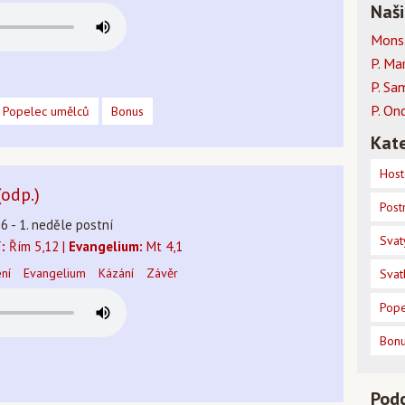
Naši
Mons.
P. Ma
P. Sa
P. On
Popelec umělců
Bonus
Kate
Host
(odp.)
Post
26 - 1. neděle postní
Svat
:
Řím 5,12 |
Evangelium:
Mt 4,1
ení
Evangelium
Kázání
Závěr
Svat
Pope
Bon
Pod