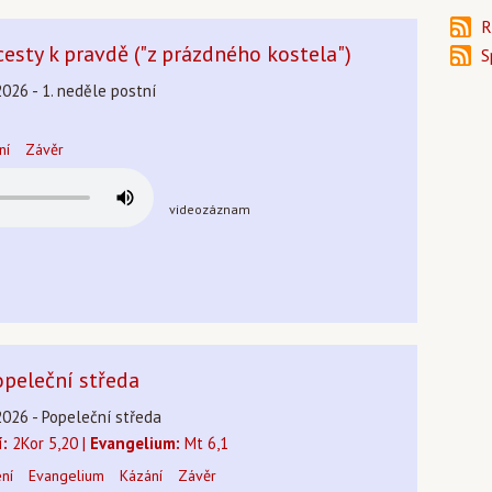
R
cesty k pravdě ("z prázdného kostela")
S
2026 - 1. neděle postní
ní
Závěr
videozáznam
opeleční středa
2026 - Popeleční středa
í:
2Kor 5,20 |
Evangelium:
Mt 6,1
ení
Evangelium
Kázání
Závěr