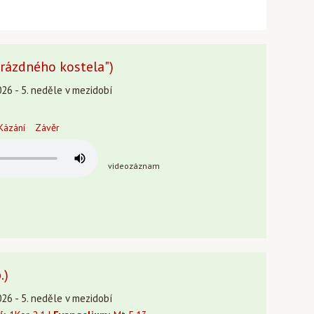
 prázdného kostela")
26 - 5. neděle v mezidobí
Kázání
Závěr
videozáznam
.)
26 - 5. neděle v mezidobí