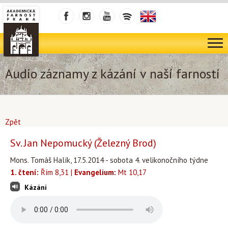
Audio záznamy z kázání v naší farnosti
Zpět
Sv. Jan Nepomucký (Železný Brod)
Mons. Tomáš Halík, 17.5.2014 - sobota 4. velikonočního týdne
1. čtení:
Řím 8,31 |
Evangelium:
Mt 10,17
Kázání