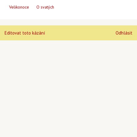
Velikonoce
O svatých
Editovat toto kázání
Odhlásit