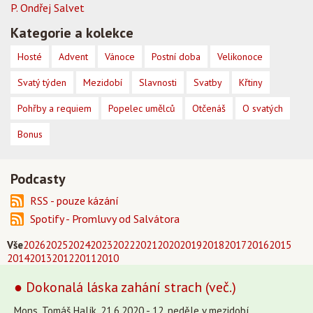
P. Ondřej Salvet
Kategorie a kolekce
Hosté
Advent
Vánoce
Postní doba
Velikonoce
Svatý týden
Mezidobí
Slavnosti
Svatby
Křtiny
Pohřby a requiem
Popelec umělců
Otčenáš
O svatých
Bonus
Podcasty
RSS - pouze kázání
Spotify - Promluvy od Salvátora
Vše
2026
2025
2024
2023
2022
2021
2020
2019
2018
2017
2016
2015
2014
2013
2012
2011
2010
● Dokonalá láska zahání strach (več.)
Mons. Tomáš Halík, 21.6.2020 - 12. neděle v mezidobí