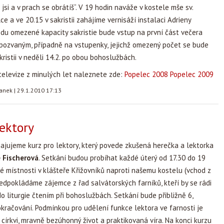
jsi a v prach se obrátíš“. V 19 hodin naváže v kostele mše sv.
e a ve 20.15 v sakristii zahájíme vernisáží instalaci Adrieny
du omezené kapacity sakristie bude vstup na první část večera
ozvaným, případně na vstupenky, jejichž omezený počet se bude
kristii v neděli 14.2. po obou bohoslužbách.
elevize z minulých let naleznete zde:
Popelec 2008
Popelec 2009
tanek
|
29.1.2010 17:13
lektory
ajujeme kurz pro lektory, který povede zkušená herečka a lektorka
 Fischerová
. Setkání budou probíhat každé úterý od 17.30 do 19
é místnosti v klášteře Křižovníků naproti našemu kostelu (vchod z
ředpokládáme zájemce z řad salvátorských farníků, kteří by se rádi
do liturgie čtením při bohoslužbách. Setkání bude přibližně 6,
račování. Podmínkou pro udělení funkce lektora ve farnosti je
é církvi, mravně bezúhonný život a praktikovaná víra. Na konci kurzu