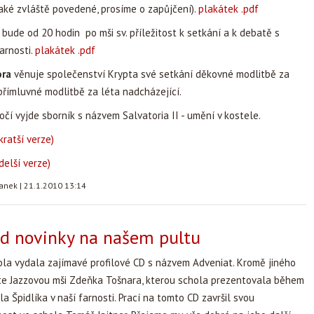
aké zvláště povedené, prosíme o zapůjčení).
plakátek .pdf
bude od 20 hodin po mši sv. příležitost k setkání a k debatě s
arnosti.
plakátek .pdf
ora
věnuje společenství Krypta své setkání děkovné modlitbě za
přímluvné modlitbě za léta nadcházející.
ročí vyjde sborník s názvem Salvatoria II - umění v kostele.
kratší verze)
delší verze)
tanek
|
21.1.2010 13:14
cd novinky na našem pultu
ola vydala zajímavé profilové CD s názvem Adveniat. Kromě jiného
e Jazzovou mši Zdeňka Tošnara, kterou schola prezentovala během
a Špidlíka v naší farnosti. Prací na tomto CD završil svou