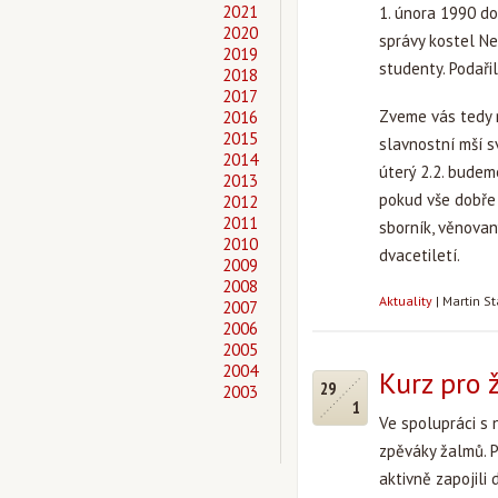
2021
1. února 1990 d
2020
správy kostel Ne
2019
studenty. Podaři
2018
2017
Zveme vás tedy n
2016
2015
slavnostní mší s
2014
úterý 2.2. budem
2013
pokud vše dobře 
2012
2011
sborník, věnovan
2010
dvacetiletí.
2009
2008
Aktuality
|
Martin S
2007
2006
2005
2004
Kurz pro 
29
2003
1
Ve spolupráci s
zpěváky žalmů. P
aktivně zapojili 