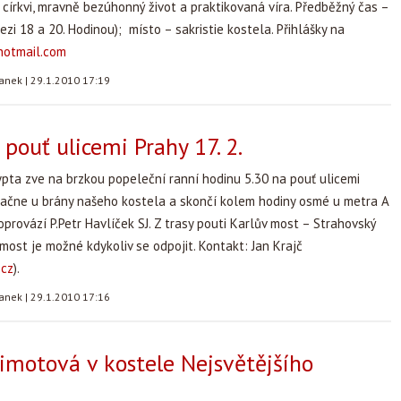
é církvi, mravně bezúhonný život a praktikovaná víra. Předběžný čas –
ezi 18 a 20. Hodinou); místo – sakristie kostela. Přihlášky na
hotmail.com
tanek
|
29.1.2010 17:19
 pouť ulicemi Prahy 17. 2.
pta zve na brzkou popeleční ranní hodinu 5.30 na pouť ulicemi
začne u brány našeho kostela a skončí kolem hodiny osmé u metra A
provází P.Petr Havlíček SJ. Z trasy pouti Karlův most – Strahovský
 most je možné kdykoliv se odpojit. Kontakt: Jan Krajč
.cz
).
tanek
|
29.1.2010 17:16
imotová v kostele Nejsvětějšího