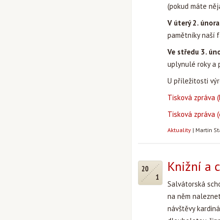
(pokud máte něj
V úterý 2. února
pamětníky naší f
Ve středu 3. ún
uplynulé roky a 
U příležitosti vý
Tisková zpráva (
Tisková zpráva (
Aktuality
|
Martin S
Knižní a 
20
1
Salvátorská sch
na něm naleznet
návštěvy kardinál