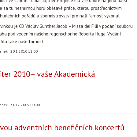
ost ve schole Tomáš Jajtner. Přejeme mu vše dobré na jeho další
e za tu nesmírnou horu obětavé práce, kterou prostřednictvím
hudebních pořadů a sbormistrovství pro naši farnost vykonal.
vinkou je CD Václav Gunther Jacob – Missa dei Filii v podání souboru
raha pod vedením našeho regenschoriho Roberta Huga. Vydání
ila také naše farnost.
tanek
|
20.1.2010 11:00
citer 2010– vaše Akademická
tanek
|
31.12.2009 00:00
vou adventních benefičních koncertů