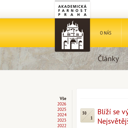
O NÁS
Články
Vše
2026
2025
Blíží se 
30
2024
1
Nejsvětěj
2023
2022