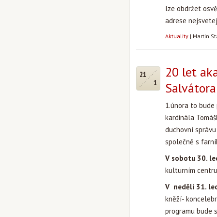
lze obdržet osvě
adrese
nejsvete
Aktuality
|
Martin S
20 let ak
21
1
Salvátora
1.února to bude 
kardinála Tomášk
duchovní správu 
společně s farní
V sobotu 30. l
kulturním centr
V neděli 31. l
kněží- koncelebr
programu bude sl