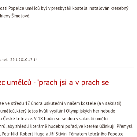
tosti Popelce umělců byl v presbytáři kostela instalován kresebný
drieny Šimotové.
tanek
|
29.1.2010 17:14
c umělců - "prach jsi a v prach se
se ve středu 17. února uskuteční v našem kostele (a v sakristii)
 umělců, který letos kvůli vysílání Olympijských her nebude
 České televize. V 18 hodin se sejdou v sakristii umělci
nrů, aby zhlédli literárně hudební pořad, ve kterém účinkují: Přemysl
, Petr Nikl, Robert Hugo a Jiří Stivín. Tématem letošního Popelce