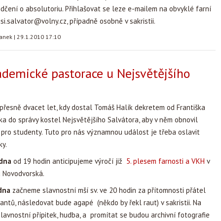
dčení o absolutoriu. Přihlašovat se leze e-mailem na obvyklé farní
jsi.salvator@volny.cz
, případně osobně v sakristii.
tanek
|
29.1.2010 17:10
ademické pastorace u Nejsvětějšího
přesně dvacet let, kdy dostal Tomáš Halík dekretem od Františka
a do správy kostel Nejsvětějšího Salvátora, aby v něm obnovil
pro studenty. Tuto pro nás významnou událost je třeba oslavit
ky.
edna
od 19 hodin anticipujeme výročí již
5. plesem farnosti a VKH
v
u Novodvorská.
edna
začneme slavnostní mší sv. ve 20 hodin za přítomnosti přátel
antů, následovat bude agapé (někdo by řekl raut) v sakristii. Na
avnostní přípitek, hudba, a promítat se budou archivní fotografie