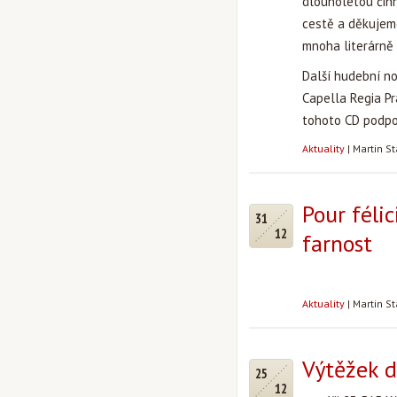
dlouholetou činn
cestě a děkujem
mnoha literárně 
Další hudební no
Capella Regia P
tohoto CD podpoř
Aktuality
|
Martin S
Pour féli
31
12
farnost
Aktuality
|
Martin S
Výtěžek d
25
12