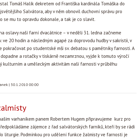
ostal Tomáš Halík dekretem od Františka kardinála Tomáška do
jsvětějšího Salvátora, aby v něm obnovil duchovní správu pro
lo se mu to opravdu dokonale, a tak je co slavit.
a oslavy naší farní dvacátnice – v neděli 31. ledna začneme
v. ve 20 hodin a následným agapé za doprovodu hudby v sakristii, v
e pokračovat po studentské mši sv. debatou s pamětníky farnosti. A
dopadne a rotačky v tiskárně nezamrznou, vyjde k tomuto výročí
ý kulturním a uměleckým aktivitám naší farnosti v průběhu
tanek
|
30.1.2010 00:00
žalmisty
 naším varhaníkem panem Robertem Hugem připravujeme kurz pro
ředpokládáme zájemce z řad salvátorských farníků, kteří by se rádi
do liturgie. Podmínkou pro udělení funkce žalmisty ve farnosti je