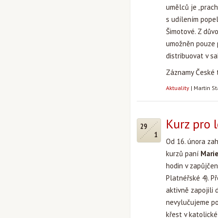
umělců je „prach 
s udílením popelc
Šimotové. Z důvo
umožněn pouze p
distribuovat v sa
Záznamy České t
Aktuality
|
Martin S
Kurz pro 
29
1
Od 16. února zah
kurzů paní
Marie
hodin v zapůjčen
Platnéřské 4). P
aktivně zapojili 
nevylučujeme pok
křest v katolick