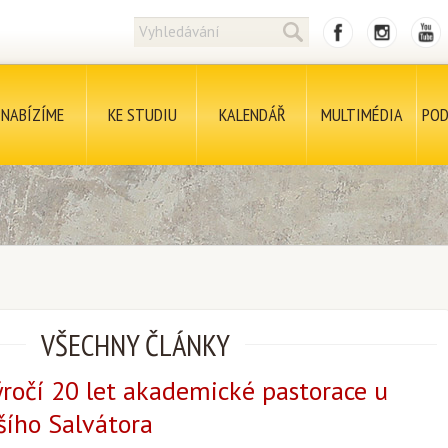
NABÍZÍME
KE STUDIU
KALENDÁŘ
MULTIMÉDIA
POD
VŠECHNY ČLÁNKY
výročí 20 let akademické pastorace u
šího Salvátora