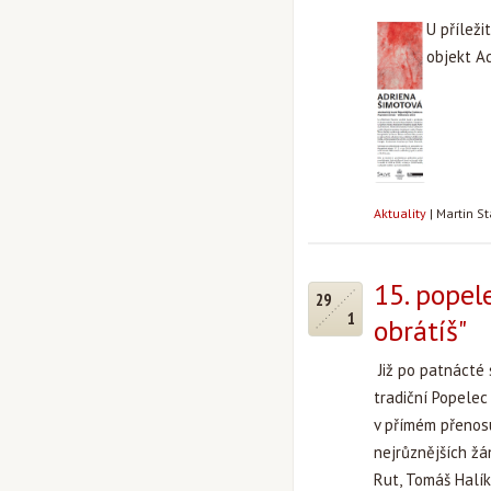
U příleži
objekt A
Aktuality
|
Martin S
15. popele
29
1
obrátíš"
Již po patnácté 
tradiční Popelec
v přímém přenosu
nejrůznějších žá
Rut, Tomáš Halík