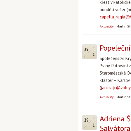
křest v katolick
pondělí večer (m
capella_regia@
Aktuality
|
Martin S
Popeleční
29
1
Společenství Kry
Prahy. Putování 
Staroměstská. Do
klášter – Karlův
(
jankrajc@volny
Aktuality
|
Martin S
Adriena Š
29
1
Salvátora