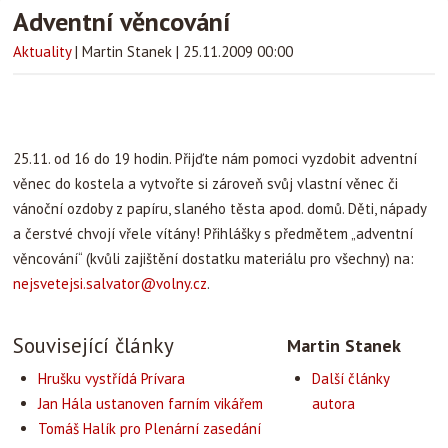
Adventní věncování
Aktuality
|
Martin Stanek
|
25.11.2009 00:00
25.11. od 16 do 19 hodin. Přijďte nám pomoci vyzdobit adventní
věnec do kostela a vytvořte si zároveň svůj vlastní věnec či
vánoční ozdoby z papíru, slaného těsta apod. domů. Děti, nápady
a čerstvé chvojí vřele vítány! Přihlášky s předmětem „adventní
věncování“ (kvůli zajištění dostatku materiálu pro všechny) na:
nejsvetejsi.salvator@volny.cz
.
Související články
Martin Stanek
Hrušku vystřídá Prívara
Další články
Jan Hála ustanoven farním vikářem
autora
Tomáš Halík pro Plenární zasedání