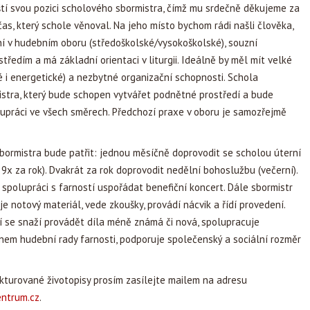
tí svou pozici scholového sbormistra, čímž mu srdečně děkujeme za
čas, který schole věnoval. Na jeho místo bychom rádi našli člověka,
í v hudebním oboru (středoškolské/vysokoškolské), souzní
středím a má základní orientaci v liturgii. Ideálně by měl mít velké
 i energetické) a nezbytné organizační schopnosti. Schola
istra, který bude schopen vytvářet podnětné prostředí a bude
upráci ve všech směrech. Předchozí praxe v oboru je samozřejmě
bormistra bude patřit: jednou měsíčně doprovodit se scholou úterní
9x za rok). Dvakrát za rok doprovodit nedělní bohoslužbu (večerní).
 spolupráci s farností uspořádat benefiční koncert. Dále sbormistr
je notový materiál, vede zkoušky, provádí nácvik a řídí provedení.
í se snaží provádět díla méně známá či nová, spolupracuje
lenem hudební rady farnosti, podporuje společenský a sociální rozměr
kturované životopisy prosím zasílejte mailem na adresu
ntrum.cz
.