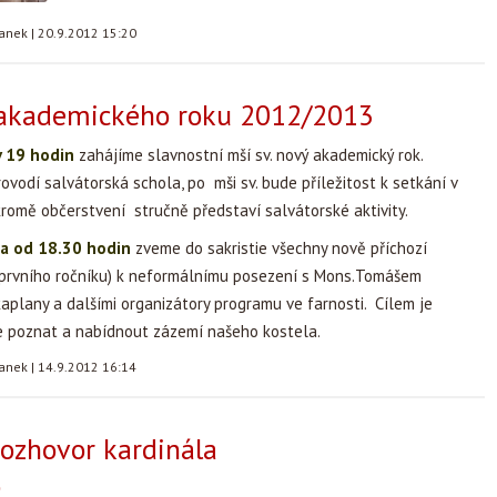
tanek
|
20.9.2012 15:20
 akademického roku 2012/2013
 v 19 hodin
zahájíme slavnostní mší sv. nový akademický rok.
vodí salvátorská schola, po mši sv. bude příležitost k setkání v
e kromě občerstvení stručně představí salvátorské aktivity.
jna od 18.30 hodin
zveme do sakristie všechny nově příchozí
 prvního ročníku) k neformálnímu posezení s Mons.Tomášem
kaplany a dalšími organizátory programu ve farnosti. Cílem je
e poznat a nabídnout zázemí našeho kostela.
tanek
|
14.9.2012 16:14
rozhovor kardinála
o