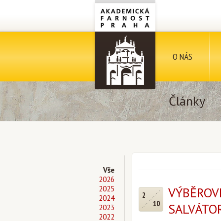
O NÁS
Články
Vše
2026
2025
VÝBĚROV
2
2024
10
SALVÁTO
2023
2022