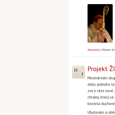
Aktuality
|
Martin S
Projekt 
12
7
Mezinárodní sku
dobu jednoho tý
zve k této nové 
chrámy, který se
kostela duchovn
Ubytování a oběd