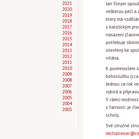
2021
Jan Steyer opouš
2020
veškerou péči a 
2019
který má vzdělán
2018
2017
s katolickým pro
2016
nasazení (časové
2015
potřebuje sborm
2014
otevřený ke spol
2013
2012
vítána.
2011
2010
K povinnostem s
2009
bohoslužbu (cca 
2008
Jednou za rok ve
2007
2006
vybírá a připravu
2005
V rámci možnost
2004
s farností, je č
2003
scholy.
Své stručné stru
michalreiser@ce