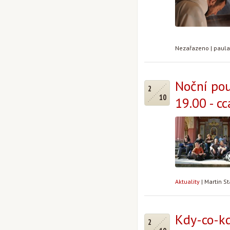
Nezařazeno
|
paul
Noční pou
2
10
19.00 - cc
Aktuality
|
Martin S
Kdy-co-kd
2