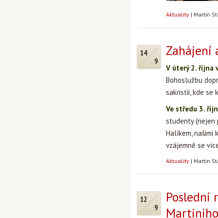
Aktuality
|
Martin S
Zahájení
14
9
V úterý 2. října
Bohoslužbu dopro
sakristii, kde s
Ve středu 3. ří
studenty (nejen
Halíkem, našimi 
vzájemně se víc
Aktuality
|
Martin S
Poslední 
12
9
Martinih