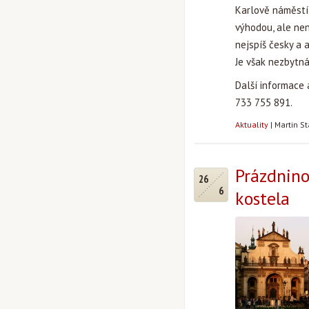
Karlově náměstí.
výhodou, ale ne
nejspíš česky a a
Je však nezbytná
Další informace 
733 755 891.
Aktuality
|
Martin S
Prázdnino
26
6
kostela