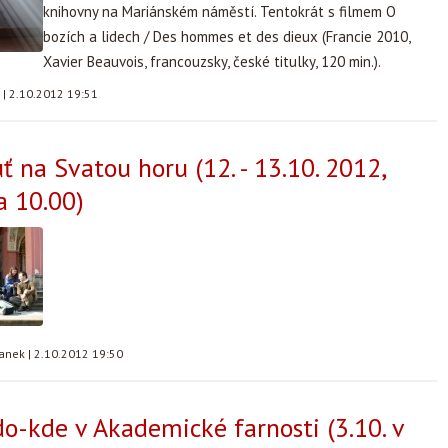
knihovny na Mariánském náměstí. Tentokrát s filmem O
bozích a lidech / Des hommes et des dieux (Francie 2010,
Xavier Beauvois, francouzsky, české titulky, 120 min.).
a
|
2.10.2012 19:51
ť na Svatou horu (12. - 13.10. 2012,
a 10.00)
tanek
|
2.10.2012 19:50
o-kde v Akademické farnosti (3.10. v