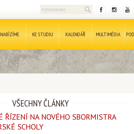
NABÍZÍME
KE STUDIU
KALENDÁŘ
MULTIMÉDIA
POD
VŠECHNY ČLÁNKY
É ŘÍZENÍ NA NOVÉHO SBORMISTRA
RSKÉ SCHOLY