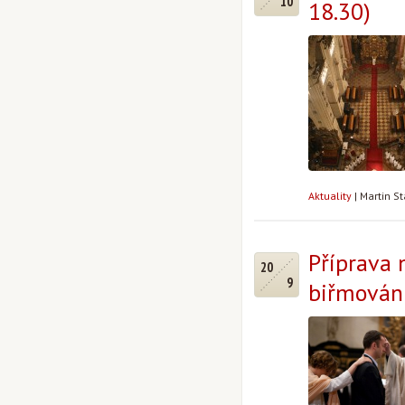
10
18.30)
Aktuality
|
Martin S
Příprava 
20
9
biřmován