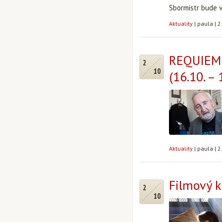
Sbormistr bude 
Aktuality
|
paula
|
2
REQUIEM 
2
10
(16.10. – 
Aktuality
|
paula
|
2
Filmový k
2
10