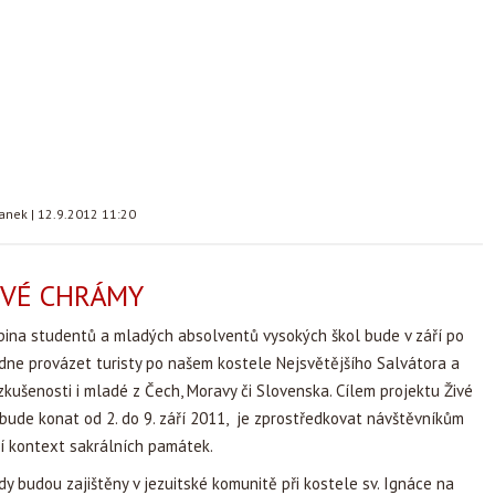
tanek
|
12.9.2012 11:20
ŽIVÉ CHRÁMY
pina studentů a mladých absolventů vysokých škol bude v září po
dne provázet turisty po našem kostele Nejsvětějšího Salvátora a
zkušenosti i mladé z Čech, Moravy či Slovenska. Cílem projektu Živé
 bude konat od 2. do 9. září 2011, je zprostředkovat návštěvníkům
í kontext sakrálních památek.
y budou zajištěny v jezuitské komunitě při kostele sv. Ignáce na