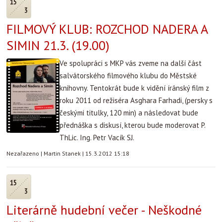
15
3
FILMOVÝ KLUB: ROZCHOD NADERA A
SIMIN 21.3. (19.00)
Ve spolupráci s MKP vás zveme na další část
salvátorského filmového klubu do Městské
knihovny. Tentokrát bude k vidění íránský film z
roku 2011 od režiséra Asghara Farhadi, (persky s
českými titulky, 120 min) a následovat bude
přednáška s diskusí, kterou bude moderovat P.
ThLic. Ing. Petr Vacík SJ.
Nezařazeno
|
Martin Stanek
|
15.3.2012 15:18
15
3
Literárně hudební večer - Neškodné