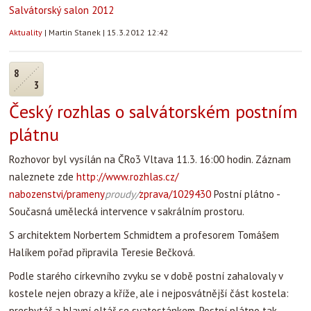
Salvátorský salon 2012
Aktuality
|
Martin Stanek
|
15.3.2012 12:42
8
3
Český rozhlas o salvátorském postním
plátnu
Rozhovor byl vysílán na ČRo3 Vltava 11.3. 16:00 hodin. Záznam
naleznete zde
http://www.rozhlas.cz/
nabozenstvi/prameny
proudy/
zprava/1029430
Postní plátno -
Současná umělecká intervence v sakrálním prostoru.
S architektem Norbertem Schmidtem a profesorem Tomášem
Halíkem pořad připravila Teresie Bečková.
Podle starého církevního zvyku se v době postní zahalovaly v
kostele nejen obrazy a kříže, ale i nejposvátnější část kostela:
presbytář a hlavní oltář se svatostánkem. Postní plátno tak