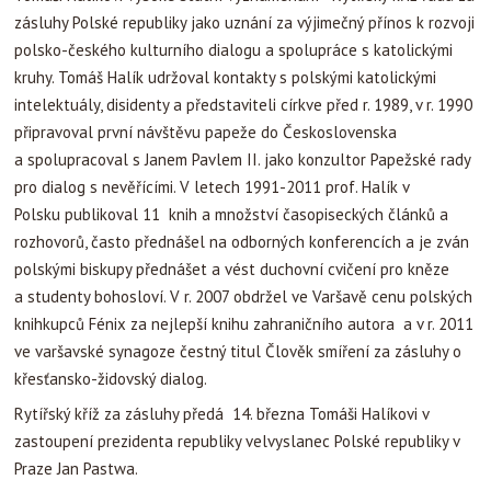
zásluhy Polské republiky jako uznání za výjimečný přínos k rozvoji
polsko-českého kulturního dialogu a spolupráce s katolickými
kruhy. Tomáš Halík udržoval kontakty s polskými katolickými
intelektuály, disidenty a představiteli církve před r. 1989, v r. 1990
připravoval první návštěvu papeže do Československa
a spolupracoval s Janem Pavlem II. jako konzultor Papežské rady
pro dialog s nevěřícími. V letech 1991-2011 prof. Halík v
Polsku publikoval 11 knih a množství časopiseckých článků a
rozhovorů, často přednášel na odborných konferencích a je zván
polskými biskupy přednášet a vést duchovní cvičení pro kněze
a studenty bohosloví. V r. 2007 obdržel ve Varšavě cenu polských
knihkupců Fénix za nejlepší knihu zahraničního autora a v r. 2011
ve varšavské synagoze čestný titul Člověk smíření za zásluhy o
křesťansko-židovský dialog.
Rytířský kříž za zásluhy předá 14. března Tomáši Halíkovi v
zastoupení prezidenta republiky velvyslanec Polské republiky v
Praze Jan Pastwa.