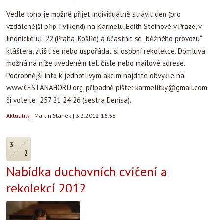
Vedle toho je možné přijet individuálně strávit den (pro
vzdálenější příp. i víkend) na Karmelu Edith Steinové v Praze, v
Jinonické ul. 22 (Praha-Košíře) a účastnit se „běžného provozu“
kláštera, ztišit se nebo uspořádat si osobní rekolekce. Domluva
možná na níže uvedeném tel. čísle nebo mailové adrese.
Podrobnější info k jednotlivým akcím najdete obvykle na
www.CESTANAHORU.org, případně pište:
karmelitky@gmail.com
či volejte: 257 21 24 26 (sestra Denisa).
Aktuality
|
Martin Stanek
|
3.2.2012 16:38
3
2
Nabídka duchovních cvičení a
rekolekcí 2012