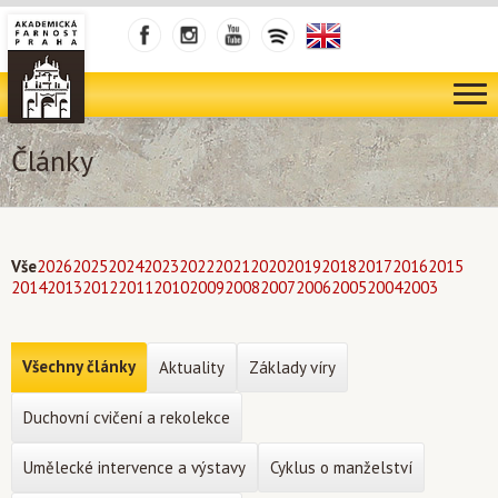
Články
Vše
2026
2025
2024
2023
2022
2021
2020
2019
2018
2017
2016
2015
2014
2013
2012
2011
2010
2009
2008
2007
2006
2005
2004
2003
Všechny články
Aktuality
Základy víry
Duchovní cvičení a rekolekce
Umělecké intervence a výstavy
Cyklus o manželství