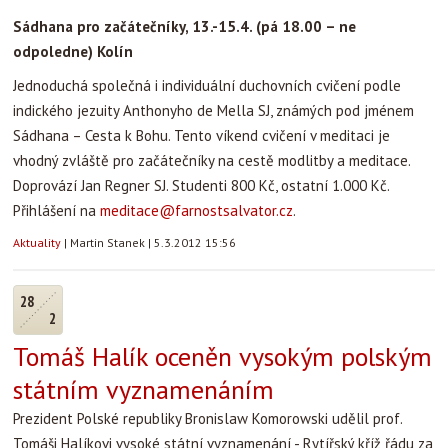
Sádhana pro začátečníky, 13.-15.4. (pá 18.00 – ne
odpoledne) Kolín
Jednoduchá společná i individuální duchovních cvičení podle
indického jezuity Anthonyho de Mella SJ, známých pod jménem
Sádhana – Cesta k Bohu. Tento víkend cvičení v meditaci je
vhodný zvláště pro začátečníky na cestě modlitby a meditace.
Doprovází Jan Regner SJ. Studenti 800 Kč, ostatní 1.000 Kč.
Přihlášení na
meditace@farnostsalvator.cz
.
Aktuality
|
Martin Stanek
|
5.3.2012 15:56
28
2
Tomáš Halík oceněn vysokým polským
státním vyznamenáním
Prezident Polské republiky Bronislaw Komorowski udělil prof.
Tomáši Halíkovi vysoké státní vyznamenání - Rytířský kříž řádu za