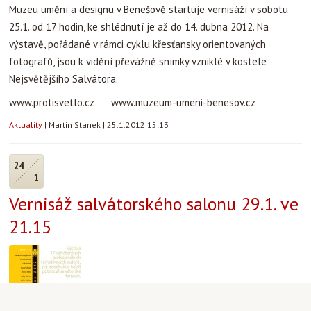
Muzeu umění a designu v Benešově startuje vernisáží v sobotu
25.1. od 17 hodin, ke shlédnutí je až do 14. dubna 2012. Na
výstavě, pořádané v rámci cyklu křesťansky orientovaných
fotografů, jsou k vidění převážně snímky vzniklé v kostele
Nejsvětějšího Salvátora.
www.protisvetlo.cz www.muzeum-umeni-benesov.cz
Aktuality
|
Martin Stanek
|
25.1.2012 15:13
24
1
Vernisáž salvátorského salonu 29.1. ve
21.15