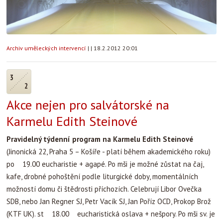
Archiv uměleckých intervencí
|
|
18.2.2012 20:01
3
2
Akce nejen pro salvátorské na
Karmelu Edith Steinové
Pravidelný týdenní program na Karmelu Edith Steinové
(Jinonická 22, Praha 5 – Košíře - platí během akademického roku)
po 19.00 eucharistie + agapé. Po mši je možné zůstat na čaj,
kafe, drobné pohoštění podle liturgické doby, momentálních
možností domu či štědrosti příchozích. Celebrují Libor Ovečka
SDB, nebo Jan Regner SJ, Petr Vacík SJ, Jan Poříz OCD, Prokop Brož
(KTF UK). st 18.00 eucharistická oslava + nešpory. Po mši sv. je