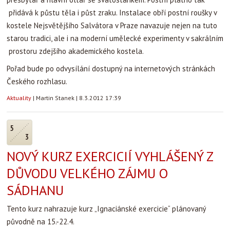
přidává k půstu těla i půst zraku. Instalace obří postní roušky v
kostele Nejsvětějšího Salvátora v Praze navazuje nejen na tuto
starou tradici, ale i na moderní umělecké experimenty v sakrálním
prostoru zdejšího akademického kostela.
Pořad bude po odvysílání dostupný na internetových stránkách
Českého rozhlasu.
Aktuality
|
Martin Stanek
|
8.3.2012 17:39
5
3
NOVÝ KURZ EXERCICIÍ VYHLÁŠENÝ Z
DŮVODU VELKÉHO ZÁJMU O
SÁDHANU
Tento kurz nahrazuje kurz „Ignaciánské exercicie“ plánovaný
původně na 15.-22.4.