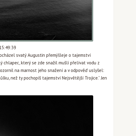
 15:49:39
rocházel svatý Augustin přemýšleje o tajemství
lý chlapec, který se zde snažil mušlí přelívat vodu z
pozornil na marnost jeho snažení a v odpověď uslyšel:
lku, než ty pochopíš tajemství Nejsvětější Trojice.” Jen