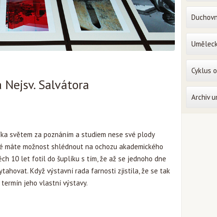
Duchovn
Uměleck
Cyklus 
a Nejsv. Salvátora
Archiv 
cíka světem za poznáním a studiem nese své plody
teré máte možnost shlédnout na ochozu akademického
ěch 10 let fotil do šuplíku s tím, že až se jednoho dne
ytahovat. Když výstavní rada farnosti zjistila, že se tak
termín jeho vlastní výstavy.