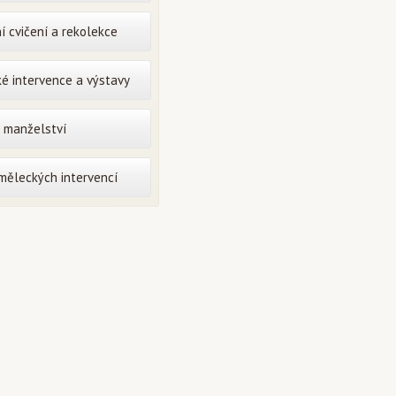
í cvičení a rekolekce
é intervence a výstavy
o manželství
uměleckých intervencí