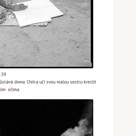
:39
ůstává doma. Chitra učí svou malou sestru kreslit
ším: očima.