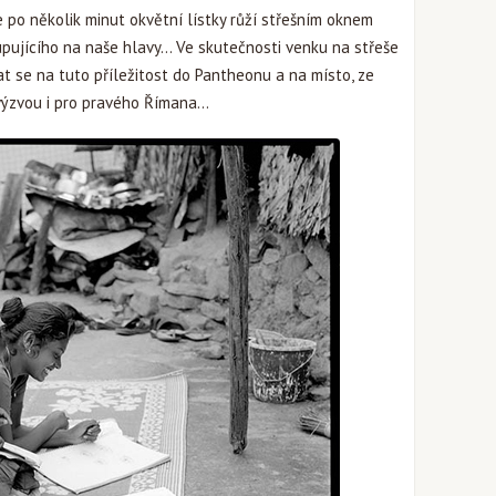
e po několik minut okvětní lístky růží střešním oknem
pujícího na naše hlavy… Ve skutečnosti venku na střeše
tat se na tuto příležitost do Pantheonu a na místo, ze
 výzvou i pro pravého Římana…