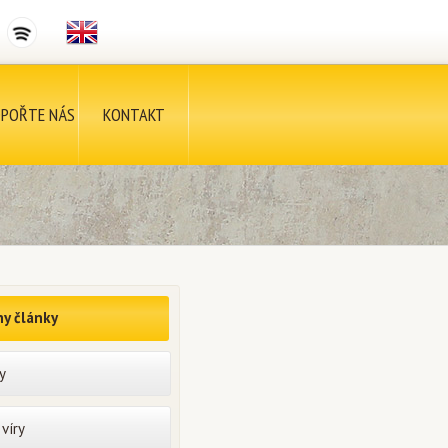
POŘTE NÁS
KONTAKT
y články
y
víry